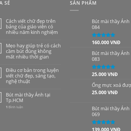
A SẺ
SẢN PHẨM
Cách viết chữ đẹp trên
Bút mài thầy Ánh
bảng của giáo viên có
084
nhiều năm kinh nghiệm
160.000
VNĐ
Được xếp
Mẹo hay giúp trẻ có cách
hạng
5.00
5
cầm bút đúng không
sao
Bút mài thầy Ánh
mất nhiều thời gian
083
Điều cơ bản trong luyện
25.000
VNĐ
Được xếp
viết chữ đẹp, sáng tạo,
hạng
5.00
5
nghệ thuật
sao
Ống mực xoá đư
25.000
VNĐ
Bút mài thầy Ánh tại
Tp.HCM
1
Bình luận
Bút mài thầy Ánh
069
139.000
VNĐ
Được xếp