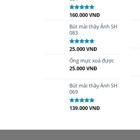
160.000
VNĐ
Được xếp
hạng
5.00
5
sao
Bút mài thầy Ánh SH
083
25.000
VNĐ
Được xếp
hạng
5.00
5
sao
Ống mực xoá được
25.000
VNĐ
Bút mài thầy Ánh SH
069
139.000
VNĐ
Được xếp
hạng
5.00
5
sao