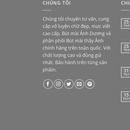
CHÚNG TÔI
CHI
Chúng tôi chuyên tư vấn, cung
25
cấp vở luyện chữ đẹp, mực viết
Th4
cao cấp,
Bút mài Ánh Dương
và
phân phối
Bút mài thầy Ánh
25
chính hãng trên toàn quốc. Với
Th4
chất lượng cao và đúng giá
nhất. Bảo hành trên từng sản
phẩm.
31
Th1
15
Th11