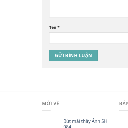
Tên
*
MỚI VỀ
BÁ
Bút mài thầy Ánh SH
084