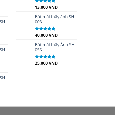
13.000
VNĐ
Được xếp
hạng
5.00
5
sao
Bút mài thầy ánh SH
 SH
003
40.000
VNĐ
Được xếp
hạng
5.00
5
sao
Bút mài thầy Ánh SH
 SH
056
25.000
VNĐ
Được xếp
hạng
5.00
5
sao
 SH