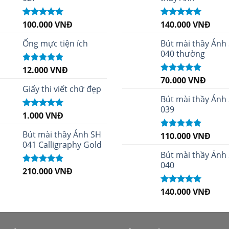
100.000
VNĐ
140.000
VNĐ
Được xếp
Được xếp
hạng
5.00
5
hạng
4.96
5
sao
sao
Ống mực tiện ích
Bút mài thầy Ánh
040 thường
12.000
VNĐ
Được xếp
hạng
5.00
5
70.000
VNĐ
Được xếp
sao
Giấy thi viết chữ đẹp
hạng
5.00
5
sao
Bút mài thầy Ánh
039
1.000
VNĐ
Được xếp
hạng
5.00
5
sao
Bút mài thầy Ánh SH
110.000
VNĐ
Được xếp
041 Calligraphy Gold
hạng
5.00
5
sao
Bút mài thầy Ánh
040
210.000
VNĐ
Được xếp
hạng
4.99
5
sao
140.000
VNĐ
Được xếp
hạng
5.00
5
sao