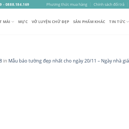
Phương thức mua hàng
Chính sách đổi trả
9 - 0888.184.169
T MÀI
MỰC
VỞ LUYỆN CHỮ ĐẸP
SẢN PHẨM KHÁC
TIN TỨC
8
in
Mẫu báo tường đẹp nhất cho ngày 20/11 – Ngày nhà gi