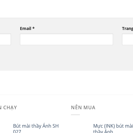
Email
*
Tran
N CHẠY
NÊN MUA
Bút mài thầy Ánh SH
Mực (INK) bút mà
027
thầy Ánh