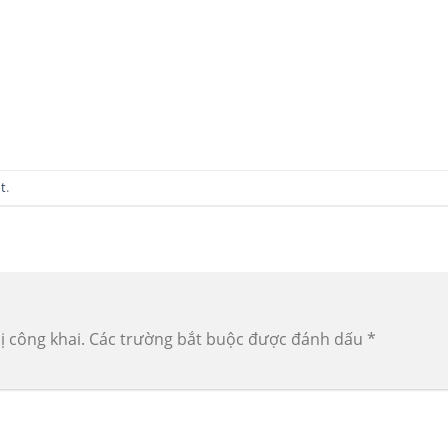
t
.
ị công khai.
Các trường bắt buộc được đánh dấu
*