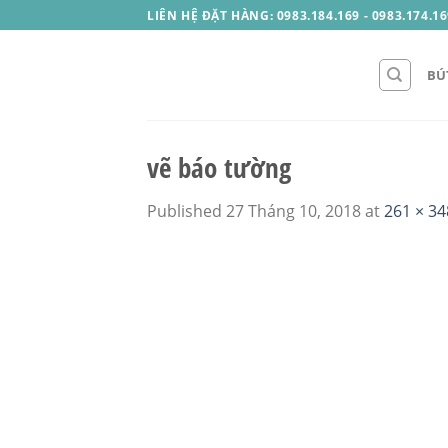
Skip
LIÊN HỆ ĐẶT HÀNG: 0983.184.169 - 0983.174.16
to
content
BÚ
vẽ báo tường
Published
27 Tháng 10, 2018
at
261 × 34