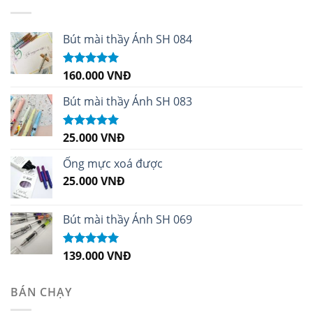
Bút mài thầy Ánh SH 084
160.000
VNĐ
Được xếp
hạng
5.00
5
sao
Bút mài thầy Ánh SH 083
25.000
VNĐ
Được xếp
hạng
5.00
5
sao
Ống mực xoá được
25.000
VNĐ
Bút mài thầy Ánh SH 069
139.000
VNĐ
Được xếp
hạng
5.00
5
sao
BÁN CHẠY