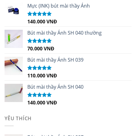
Mực (INK) bút mài thầy Ánh
140.000
VNĐ
Được xếp
hạng
4.96
5
sao
Bút mài thầy Ánh SH 040 thường
70.000
VNĐ
Được xếp
hạng
5.00
5
sao
Bút mài thầy Ánh SH 039
110.000
VNĐ
Được xếp
hạng
5.00
5
sao
Bút mài thầy Ánh SH 040
140.000
VNĐ
Được xếp
hạng
5.00
5
sao
YÊU THÍCH