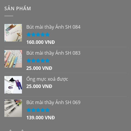
SẢN PHẨM
Bút mài thầy Ánh SH 084
160.000
VNĐ
Được xếp
hạng
5.00
5
sao
Bút mài thầy Ánh SH 083
25.000
VNĐ
Được xếp
hạng
5.00
5
sao
Ống mực xoá được
25.000
VNĐ
Bút mài thầy Ánh SH 069
139.000
VNĐ
Được xếp
hạng
5.00
5
sao