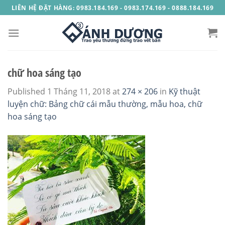
Skip
LIÊN HỆ ĐẶT HÀNG: 0983.184.169 - 0983.174.169 - 0888.184.169
to
content
chữ hoa sáng tạo
Published
1 Tháng 11, 2018
at
274 × 206
in
Kỹ thuật
luyện chữ: Bảng chữ cái mẫu thường, mẫu hoa, chữ
hoa sáng tạo