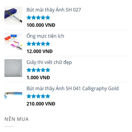
Bút mài thầy Ánh SH 027
100.000
VNĐ
Được xếp
hạng
5.00
5
sao
Ống mực tiện ích
12.000
VNĐ
Được xếp
hạng
5.00
5
sao
Giấy thi viết chữ đẹp
1.000
VNĐ
Được xếp
hạng
5.00
5
sao
Bút mài thầy Ánh SH 041 Calligraphy Gold
210.000
VNĐ
Được xếp
hạng
4.99
5
sao
NÊN MUA