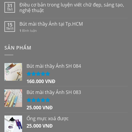
Điều cơ bản trong luyện viết chữ đẹp, sáng tạo,
31
Th1
nghệ thuật
Bút mài thầy Ánh tại Tp.HCM
15
Th11
1
Bình luận
SẢN PHẨM
Bút mài thầy Ánh SH 084
160.000
VNĐ
Được xếp
hạng
5.00
5
sao
Bút mài thầy Ánh SH 083
25.000
VNĐ
Được xếp
hạng
5.00
5
sao
Ống mực xoá được
25.000
VNĐ