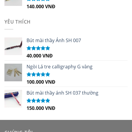
140.000
VNĐ
Được xếp
hạng
5.00
5
sao
YÊU THÍCH
Bút mài thầy Ánh SH 007
40.000
VNĐ
Được xếp
hạng
5.00
5
sao
Ngòi Lá tre calligraphy G vàng
100.000
VNĐ
Được xếp
hạng
5.00
5
sao
Bút mài thầy ánh SH 037 thường
150.000
VNĐ
Được xếp
hạng
5.00
5
sao