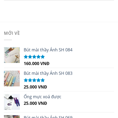
MỚI VỀ
Bút mài thầy Ánh SH 084
160.000
VNĐ
Được xếp
hạng
5.00
5
sao
Bút mài thầy Ánh SH 083
25.000
VNĐ
Được xếp
hạng
5.00
5
sao
Ống mực xoá được
25.000
VNĐ
Bút mài thầy Ánh SH 069