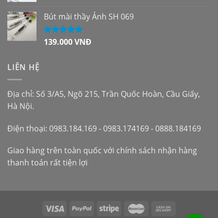
Bút mài thầy Ánh SH 069
139.000
VNĐ
Được xếp
hạng
5.00
5
sao
LIÊN HỆ
Địa chỉ: Số 3/A5, Ngõ 215, Trần Quốc Hoàn, Cầu Giấy,
Hà Nội.
Điện thoại: 0983.184.169 - 0983.174169 - 0888.184169
Giao hàng trên toàn quốc với chính sách nhận hàng
thanh toán rất tiện lợi