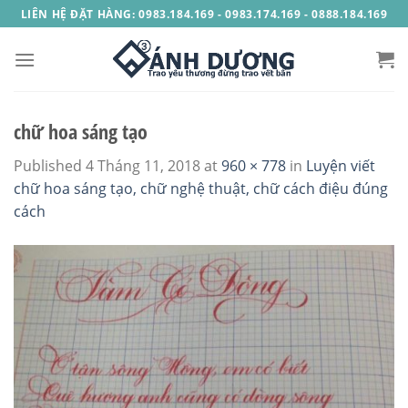
Skip
LIÊN HỆ ĐẶT HÀNG: 0983.184.169 - 0983.174.169 - 0888.184.169
to
content
chữ hoa sáng tạo
Published
4 Tháng 11, 2018
at
960 × 778
in
Luyện viết
chữ hoa sáng tạo, chữ nghệ thuật, chữ cách điệu đúng
cách