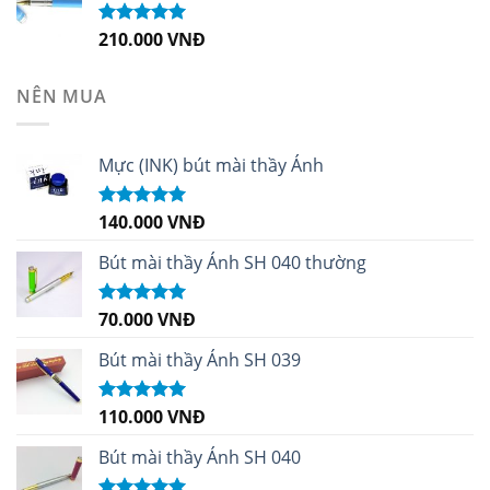
210.000
VNĐ
Được xếp
hạng
4.99
5
sao
NÊN MUA
Mực (INK) bút mài thầy Ánh
140.000
VNĐ
Được xếp
hạng
4.96
5
sao
Bút mài thầy Ánh SH 040 thường
70.000
VNĐ
Được xếp
hạng
5.00
5
sao
Bút mài thầy Ánh SH 039
110.000
VNĐ
Được xếp
hạng
5.00
5
sao
Bút mài thầy Ánh SH 040