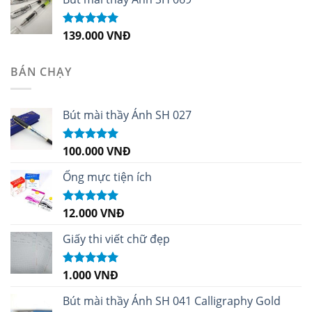
139.000
VNĐ
Được xếp
hạng
5.00
5
sao
BÁN CHẠY
Bút mài thầy Ánh SH 027
100.000
VNĐ
Được xếp
hạng
5.00
5
sao
Ống mực tiện ích
12.000
VNĐ
Được xếp
hạng
5.00
5
sao
Giấy thi viết chữ đẹp
1.000
VNĐ
Được xếp
hạng
5.00
5
sao
Bút mài thầy Ánh SH 041 Calligraphy Gold