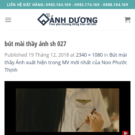
Skip
LIÊN HỆ ĐẶT HÀNG: 0983.184.169 - 0983.174.169 - 0888.184.169
to
content
bút mài thầy ánh sh 027
Published
19 Tháng 12, 2018
at
2340 × 1080
in
Bút mài
thầy Ánh xuất hiện trong MV mới nhất của Noo Phước
Thịnh