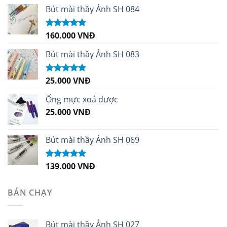
Bút mài thầy Ánh SH 084
160.000
VNĐ
Được xếp
hạng
5.00
5
sao
Bút mài thầy Ánh SH 083
25.000
VNĐ
Được xếp
hạng
5.00
5
sao
Ống mực xoá được
25.000
VNĐ
Bút mài thầy Ánh SH 069
139.000
VNĐ
Được xếp
hạng
5.00
5
sao
BÁN CHẠY
Bút mài thầy Ánh SH 027