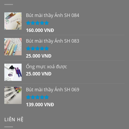
Bút mài thầy Ánh SH 084
160.000
VNĐ
Được xếp
hạng
5.00
5
sao
Bút mài thầy Ánh SH 083
25.000
VNĐ
Được xếp
hạng
5.00
5
sao
Ống mực xoá được
25.000
VNĐ
Bút mài thầy Ánh SH 069
139.000
VNĐ
Được xếp
hạng
5.00
5
sao
LIÊN HỆ