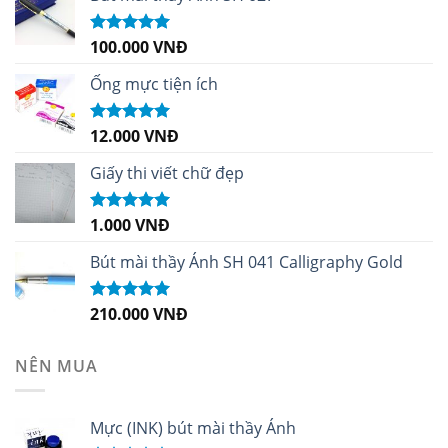
100.000
VNĐ
Được xếp
hạng
5.00
5
sao
Ống mực tiện ích
12.000
VNĐ
Được xếp
hạng
5.00
5
sao
Giấy thi viết chữ đẹp
1.000
VNĐ
Được xếp
hạng
5.00
5
sao
Bút mài thầy Ánh SH 041 Calligraphy Gold
210.000
VNĐ
Được xếp
hạng
4.99
5
sao
NÊN MUA
Mực (INK) bút mài thầy Ánh