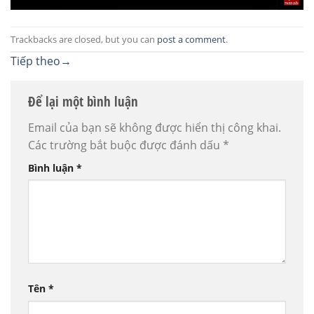
Trackbacks are closed, but you can
post a comment
.
Tiếp theo
→
Để lại một bình luận
Email của bạn sẽ không được hiển thị công khai.
Các trường bắt buộc được đánh dấu
*
Bình luận
*
Tên
*