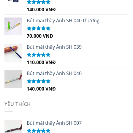
140.000
VNĐ
Được xếp
hạng
4.96
5
sao
Bút mài thầy Ánh SH 040 thường
70.000
VNĐ
Được xếp
hạng
5.00
5
sao
Bút mài thầy Ánh SH 039
110.000
VNĐ
Được xếp
hạng
5.00
5
sao
Bút mài thầy Ánh SH 040
140.000
VNĐ
Được xếp
hạng
5.00
5
sao
YÊU THÍCH
Bút mài thầy Ánh SH 007