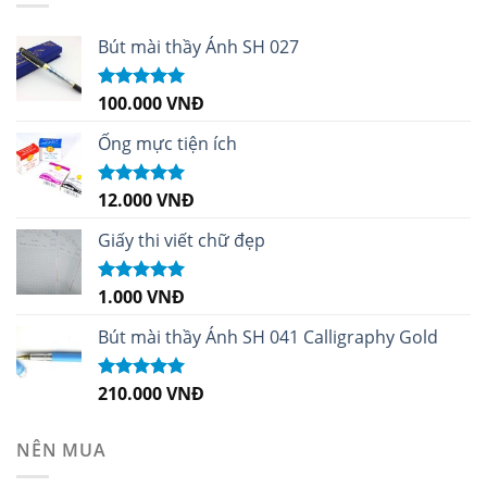
Bút mài thầy Ánh SH 027
100.000
VNĐ
Được xếp
hạng
5.00
5
sao
Ống mực tiện ích
12.000
VNĐ
Được xếp
hạng
5.00
5
sao
Giấy thi viết chữ đẹp
1.000
VNĐ
Được xếp
hạng
5.00
5
sao
Bút mài thầy Ánh SH 041 Calligraphy Gold
210.000
VNĐ
Được xếp
hạng
4.99
5
sao
NÊN MUA