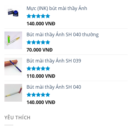
Mực (INK) bút mài thầy Ánh
140.000
VNĐ
Được xếp
hạng
4.96
5
sao
Bút mài thầy Ánh SH 040 thường
70.000
VNĐ
Được xếp
hạng
5.00
5
sao
Bút mài thầy Ánh SH 039
110.000
VNĐ
Được xếp
hạng
5.00
5
sao
Bút mài thầy Ánh SH 040
140.000
VNĐ
Được xếp
hạng
5.00
5
sao
YÊU THÍCH