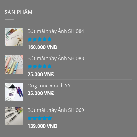
SẢN PHẨM
Bút mài thầy Ánh SH 084
160.000
VNĐ
Được xếp
hạng
5.00
5
sao
Bút mài thầy Ánh SH 083
25.000
VNĐ
Được xếp
hạng
5.00
5
sao
Ống mực xoá được
25.000
VNĐ
Bút mài thầy Ánh SH 069
139.000
VNĐ
Được xếp
hạng
5.00
5
sao