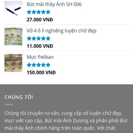
Bút mài thầy Ánh SH 006
27.000
VNĐ
Được xếp
hạng
5.00
5
sao
Vở 4 ô li nghiêng luyện chữ đẹp
11.000
VNĐ
Được xếp
hạng
5.00
5
sao
Mực Pelikan
150.000
VNĐ
Được xếp
hạng
5.00
5
sao
CHÚNG TÔI
Chúng tôi chuyên tư vấn, cung cấp vở luyện chữ đẹp,
mực viết cao cấp,
Bút mài Ánh Dương
và phân phối
Bút
mài thầy Ánh
chính hãng trên toàn quốc. Với chất