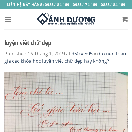
Skip
LIÊN HỆ ĐẶT HÀNG: 0983.184.169 - 0983.174.169 - 0888.184.169
to
content
luyện viết chữ đẹp
Published
16 Tháng 1, 2019
at
960 × 505
in
Có nên tham
gia các khóa học luyện viết chữ đẹp hay không?