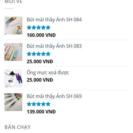
MỚI VỀ
Bút mài thầy Ánh SH 084
160.000
VNĐ
Được xếp
hạng
5.00
5
sao
Bút mài thầy Ánh SH 083
25.000
VNĐ
Được xếp
hạng
5.00
5
sao
Ống mực xoá được
25.000
VNĐ
Bút mài thầy Ánh SH 069
139.000
VNĐ
Được xếp
hạng
5.00
5
sao
BÁN CHẠY