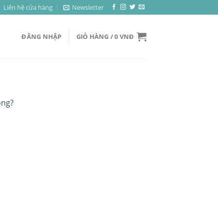
Liên hệ cửa hàng
Newsletter
ĐĂNG NHẬP
GIỎ HÀNG /
0
VNĐ
ông?