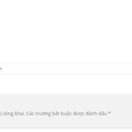
t
.
ị công khai.
Các trường bắt buộc được đánh dấu
*