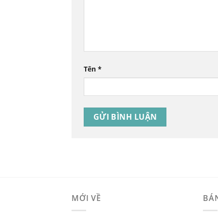
Tên
*
MỚI VỀ
BÁ