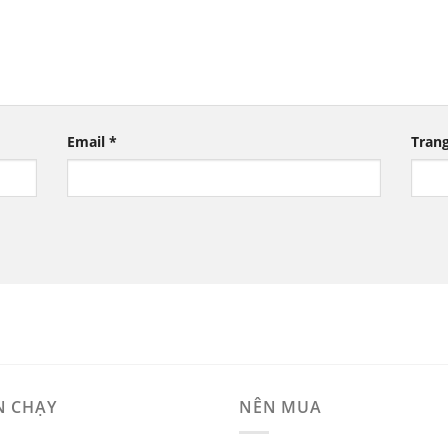
Email
*
Tran
N CHẠY
NÊN MUA