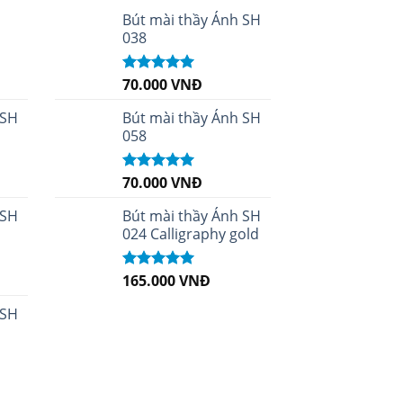
i
Bút mài thầy Ánh SH
038
70.000
VNĐ
Được xếp
hạng
5.00
5
sao
 SH
Bút mài thầy Ánh SH
058
70.000
VNĐ
Được xếp
hạng
5.00
5
sao
 SH
Bút mài thầy Ánh SH
024 Calligraphy gold
165.000
VNĐ
Được xếp
hạng
5.00
5
sao
 SH