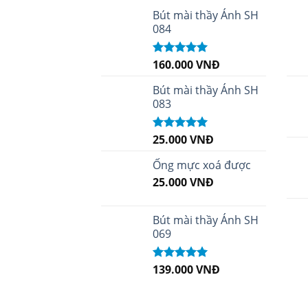
Bút mài thầy Ánh SH
084
160.000
VNĐ
Được xếp
hạng
5.00
5
sao
Bút mài thầy Ánh SH
083
25.000
VNĐ
Được xếp
hạng
5.00
5
sao
Ống mực xoá được
25.000
VNĐ
Bút mài thầy Ánh SH
069
139.000
VNĐ
Được xếp
hạng
5.00
5
sao