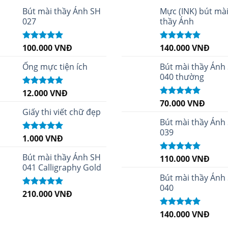
Bút mài thầy Ánh SH
Mực (INK) bút mà
027
thầy Ánh
100.000
VNĐ
140.000
VNĐ
Được xếp
Được xếp
hạng
5.00
5
hạng
4.96
5
sao
sao
Ống mực tiện ích
Bút mài thầy Ánh
040 thường
12.000
VNĐ
Được xếp
hạng
5.00
5
70.000
VNĐ
Được xếp
sao
Giấy thi viết chữ đẹp
hạng
5.00
5
sao
Bút mài thầy Ánh
039
1.000
VNĐ
Được xếp
hạng
5.00
5
sao
Bút mài thầy Ánh SH
110.000
VNĐ
Được xếp
041 Calligraphy Gold
hạng
5.00
5
sao
Bút mài thầy Ánh
040
210.000
VNĐ
Được xếp
hạng
4.99
5
sao
140.000
VNĐ
Được xếp
hạng
5.00
5