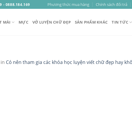
Phương thức mua hàng
Chính sách đổi trả
9 - 0888.184.169
T MÀI
MỰC
VỞ LUYỆN CHỮ ĐẸP
SẢN PHẨM KHÁC
TIN TỨC
in
Có nên tham gia các khóa học luyện viết chữ đẹp hay kh