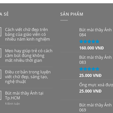
sao
A SẺ
SẢN PHẨM
Cách viết chữ đẹp trên
Bút mài thầy Ánh
bảng của giáo viên có
084
nhiều năm kinh nghiệm
160.000
VNĐ
Được xếp
Mẹo hay giúp trẻ có cách
hạng
5.00
5
cầm bút đúng không
sao
Bút mài thầy Ánh
mất nhiều thời gian
083
Điều cơ bản trong luyện
25.000
VNĐ
Được xếp
viết chữ đẹp, sáng tạo,
hạng
5.00
5
nghệ thuật
sao
Ống mực xoá đư
25.000
VNĐ
Bút mài thầy Ánh tại
Tp.HCM
1
Bình luận
Bút mài thầy Ánh
069