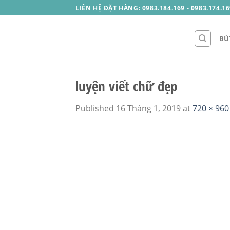
Skip
LIÊN HỆ ĐẶT HÀNG: 0983.184.169 - 0983.174.16
to
content
BÚ
luyện viết chữ đẹp
Published
16 Tháng 1, 2019
at
720 × 960