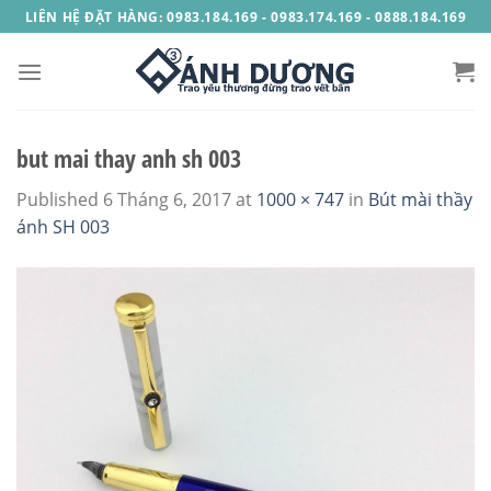
Skip
LIÊN HỆ ĐẶT HÀNG: 0983.184.169 - 0983.174.169 - 0888.184.169
to
content
but mai thay anh sh 003
Published
6 Tháng 6, 2017
at
1000 × 747
in
Bút mài thầy
ánh SH 003