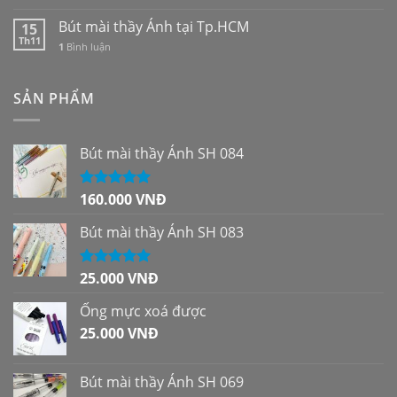
Bút mài thầy Ánh tại Tp.HCM
15
Th11
1
Bình luận
SẢN PHẨM
Bút mài thầy Ánh SH 084
160.000
VNĐ
Được xếp
hạng
5.00
5
sao
Bút mài thầy Ánh SH 083
25.000
VNĐ
Được xếp
hạng
5.00
5
sao
Ống mực xoá được
25.000
VNĐ
Bút mài thầy Ánh SH 069