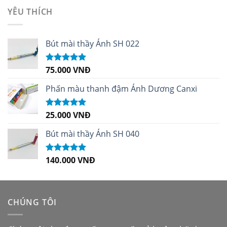
sao
YÊU THÍCH
Bút mài thầy Ánh SH 022
75.000
VNĐ
Được xếp
hạng
5.00
5
sao
Phấn màu thanh đậm Ánh Dương Canxi
25.000
VNĐ
Được xếp
hạng
5.00
5
sao
Bút mài thầy Ánh SH 040
140.000
VNĐ
Được xếp
hạng
5.00
5
sao
CHÚNG TÔI