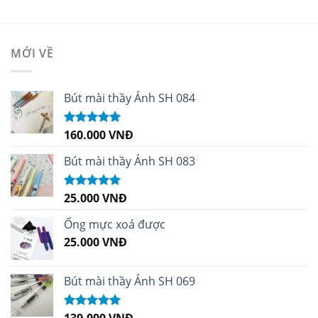
MỚI VỀ
Bút mài thầy Ánh SH 084
160.000
VNĐ
Được xếp
hạng
5.00
5
sao
Bút mài thầy Ánh SH 083
25.000
VNĐ
Được xếp
hạng
5.00
5
sao
Ống mực xoá được
25.000
VNĐ
Bút mài thầy Ánh SH 069
139.000
VNĐ
Được xếp