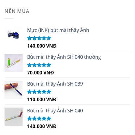
sao
NÊN MUA
Mực (INK) bút mài thầy Ánh
140.000
VNĐ
Được xếp
hạng
4.96
5
sao
Bút mài thầy Ánh SH 040 thường
70.000
VNĐ
Được xếp
hạng
5.00
5
sao
Bút mài thầy Ánh SH 039
110.000
VNĐ
Được xếp
hạng
5.00
5
sao
Bút mài thầy Ánh SH 040
140.000
VNĐ
Được xếp
hạng
5.00
5