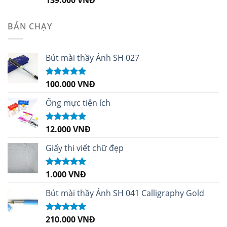
hạng
5.00
5
sao
BÁN CHẠY
Bút mài thầy Ánh SH 027
100.000
VNĐ
Được xếp
hạng
5.00
5
sao
Ống mực tiện ích
12.000
VNĐ
Được xếp
hạng
5.00
5
sao
Giấy thi viết chữ đẹp
1.000
VNĐ
Được xếp
hạng
5.00
5
sao
Bút mài thầy Ánh SH 041 Calligraphy Gold
210.000
VNĐ
Được xếp
hạng
4.99
5