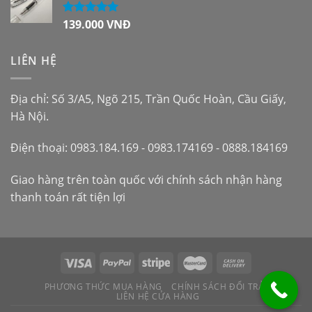
139.000
VNĐ
Được xếp
hạng
5.00
5
sao
LIÊN HỆ
Địa chỉ: Số 3/A5, Ngõ 215, Trần Quốc Hoàn, Cầu Giấy,
Hà Nội.
Điện thoại: 0983.184.169 - 0983.174169 - 0888.184169
Giao hàng trên toàn quốc với chính sách nhận hàng
thanh toán rất tiện lợi
PHƯƠNG THỨC MUA HÀNG
CHÍNH SÁCH ĐỔI TRẢ
LIÊN HỆ CỬA HÀNG