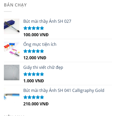
BÁN CHẠY
Bút mài thầy Ánh SH 027
100.000
VNĐ
Được xếp
hạng
5.00
5
sao
Ống mực tiện ích
12.000
VNĐ
Được xếp
hạng
5.00
5
sao
Giấy thi viết chữ đẹp
1.000
VNĐ
Được xếp
hạng
5.00
5
sao
Bút mài thầy Ánh SH 041 Calligraphy Gold
210.000
VNĐ
Được xếp
hạng
4.99
5
sao