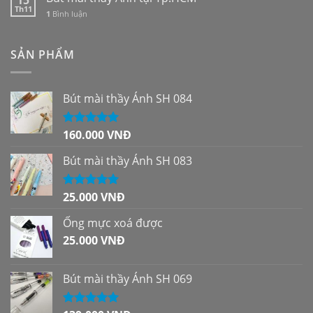
15
Th11
1
Bình luận
SẢN PHẨM
Bút mài thầy Ánh SH 084
160.000
VNĐ
Được xếp
hạng
5.00
5
sao
Bút mài thầy Ánh SH 083
25.000
VNĐ
Được xếp
hạng
5.00
5
sao
Ống mực xoá được
25.000
VNĐ
Bút mài thầy Ánh SH 069