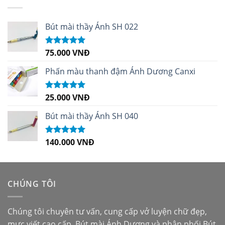
Bút mài thầy Ánh SH 022
75.000
VNĐ
Được xếp
hạng
5.00
5
sao
Phấn màu thanh đậm Ánh Dương Canxi
25.000
VNĐ
Được xếp
hạng
5.00
5
sao
Bút mài thầy Ánh SH 040
140.000
VNĐ
Được xếp
hạng
5.00
5
sao
CHÚNG TÔI
Chúng tôi chuyên tư vấn, cung cấp vở luyện chữ đẹp,
mực viết cao cấp,
Bút mài Ánh Dương
và phân phối
Bút