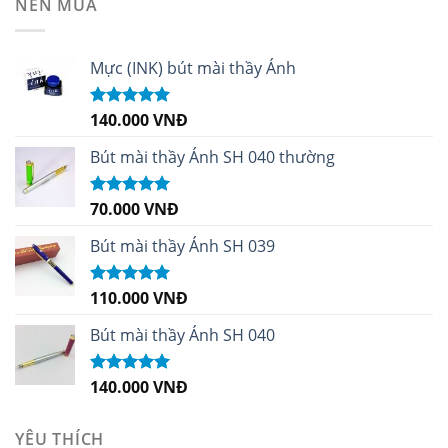
NÊN MUA
Mực (INK) bút mài thầy Ánh
140.000
VNĐ
Được xếp
hạng
4.96
5
sao
Bút mài thầy Ánh SH 040 thường
70.000
VNĐ
Được xếp
hạng
5.00
5
sao
Bút mài thầy Ánh SH 039
110.000
VNĐ
Được xếp
hạng
5.00
5
sao
Bút mài thầy Ánh SH 040
140.000
VNĐ
Được xếp
hạng
5.00
5
sao
YÊU THÍCH