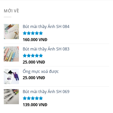
MỚI VỀ
Bút mài thầy Ánh SH 084
160.000
VNĐ
Được xếp
hạng
5.00
5
sao
Bút mài thầy Ánh SH 083
25.000
VNĐ
Được xếp
hạng
5.00
5
sao
Ống mực xoá được
25.000
VNĐ
Bút mài thầy Ánh SH 069
139.000
VNĐ
Được xếp
hạng
5.00
5
sao