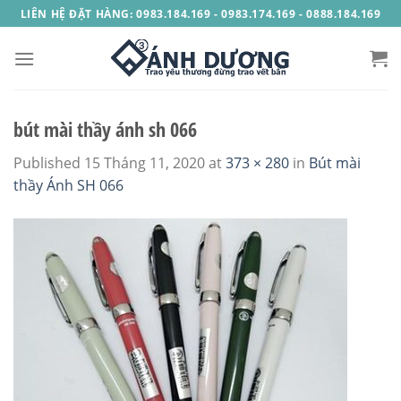
Skip
LIÊN HỆ ĐẶT HÀNG: 0983.184.169 - 0983.174.169 - 0888.184.169
to
content
bút mài thầy ánh sh 066
Published
15 Tháng 11, 2020
at
373 × 280
in
Bút mài
thầy Ánh SH 066