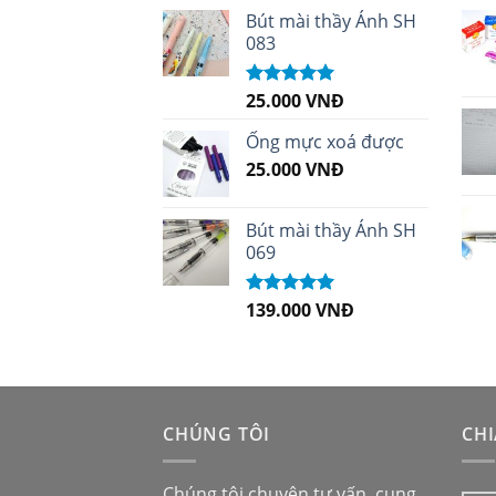
sao
Bút mài thầy Ánh SH
083
25.000
VNĐ
Được xếp
hạng
5.00
5
sao
Ống mực xoá được
25.000
VNĐ
Bút mài thầy Ánh SH
069
139.000
VNĐ
Được xếp
hạng
5.00
5
sao
CHÚNG TÔI
CHI
Chúng tôi chuyên tư vấn, cung