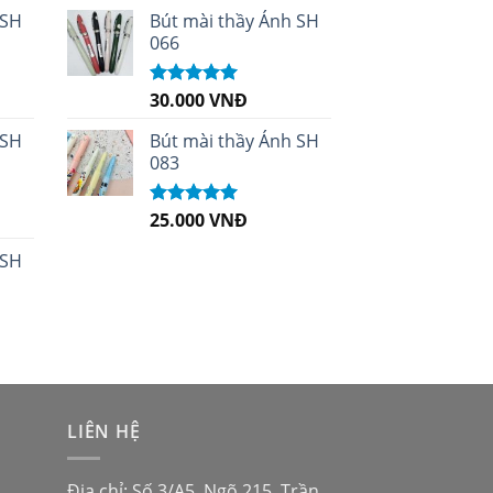
sao
 SH
Bút mài thầy Ánh SH
066
30.000
VNĐ
Được xếp
hạng
5.00
5
sao
 SH
Bút mài thầy Ánh SH
083
25.000
VNĐ
Được xếp
hạng
5.00
5
sao
 SH
LIÊN HỆ
Địa chỉ: Số 3/A5, Ngõ 215, Trần