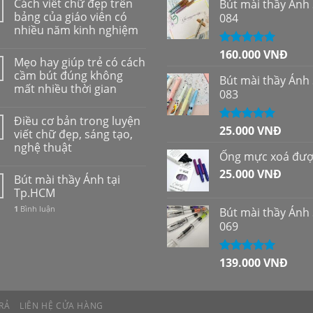
Cách viết chữ đẹp trên
Bút mài thầy Ánh
bảng của giáo viên có
084
nhiều năm kinh nghiệm
160.000
VNĐ
Được xếp
Mẹo hay giúp trẻ có cách
hạng
5.00
5
cầm bút đúng không
sao
Bút mài thầy Ánh
mất nhiều thời gian
083
Điều cơ bản trong luyện
25.000
VNĐ
Được xếp
viết chữ đẹp, sáng tạo,
hạng
5.00
5
nghệ thuật
sao
Ống mực xoá đư
25.000
VNĐ
Bút mài thầy Ánh tại
Tp.HCM
1
Bình luận
Bút mài thầy Ánh
069
139.000
VNĐ
Được xếp
hạng
5.00
5
sao
RẢ
LIÊN HỆ CỬA HÀNG