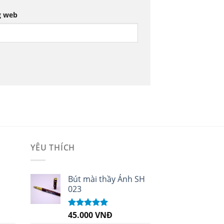
g web
YÊU THÍCH
i
Bút mài thầy Ánh SH
023
45.000
VNĐ
Được xếp
hạng
5.00
5