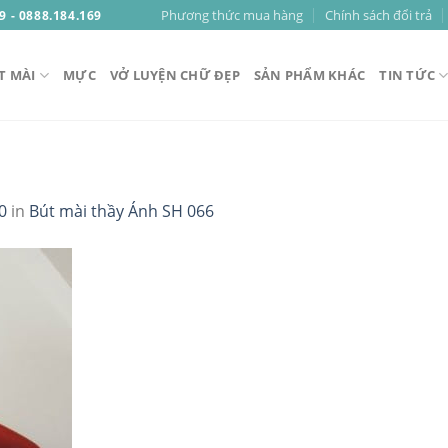
Phương thức mua hàng
Chính sách đổi trả
9 - 0888.184.169
T MÀI
MỰC
VỞ LUYỆN CHỮ ĐẸP
SẢN PHẨM KHÁC
TIN TỨC
0
in
Bút mài thầy Ánh SH 066