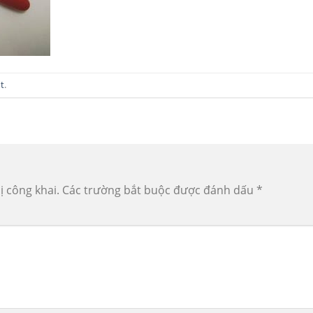
t
.
ị công khai.
Các trường bắt buộc được đánh dấu
*