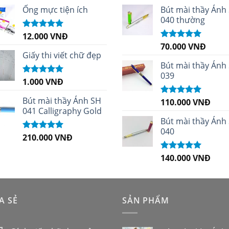
sao
sao
Ống mực tiện ích
Bút mài thầy Ánh
040 thường
12.000
VNĐ
Được xếp
hạng
5.00
5
70.000
VNĐ
Được xếp
sao
Giấy thi viết chữ đẹp
hạng
5.00
5
sao
Bút mài thầy Ánh
039
1.000
VNĐ
Được xếp
hạng
5.00
5
sao
Bút mài thầy Ánh SH
110.000
VNĐ
Được xếp
041 Calligraphy Gold
hạng
5.00
5
sao
Bút mài thầy Ánh
040
210.000
VNĐ
Được xếp
hạng
4.99
5
sao
140.000
VNĐ
Được xếp
hạng
5.00
5
sao
A SẺ
SẢN PHẨM