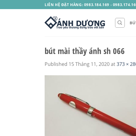
Skip
LIÊN HỆ ĐẶT HÀNG: 0983.184.169 - 0983.174.16
to
content
BÚ
bút mài thầy ánh sh 066
Published
15 Tháng 11, 2020
at
373 × 28