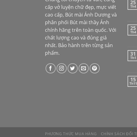
25
cấp vở luyện chữ đẹp, mực viết
Th4
cao cấp,
Bút mài Ánh Dương
và
phân phối
Bút mài thầy Ánh
25
chính hãng trên toàn quốc. Với
Th4
chất lượng cao và đúng giá
nhất. Bảo hành trên từng sản
phẩm.
31
Th1
15
Th11
PHƯƠNG THỨC MUA HÀNG
CHÍNH SÁCH ĐỔI T