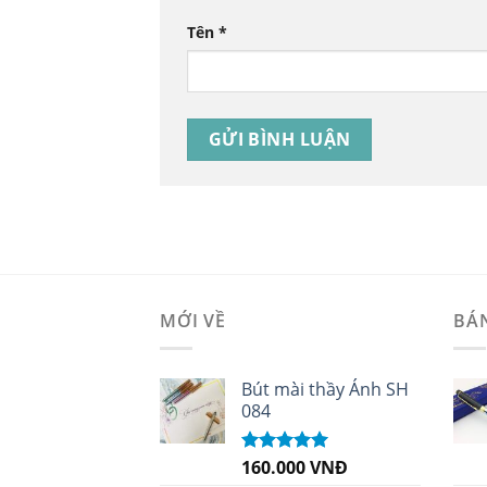
Tên
*
MỚI VỀ
BÁ
Bút mài thầy Ánh SH
084
160.000
VNĐ
Được xếp
hạng
5.00
5