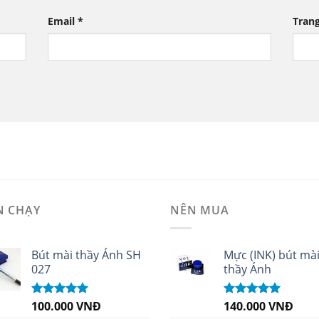
Email
*
Tran
N CHẠY
NÊN MUA
Bút mài thầy Ánh SH
Mực (INK) bút mà
027
thầy Ánh
100.000
VNĐ
140.000
VNĐ
Được xếp
Được xếp
hạng
5.00
5
hạng
4.96
5