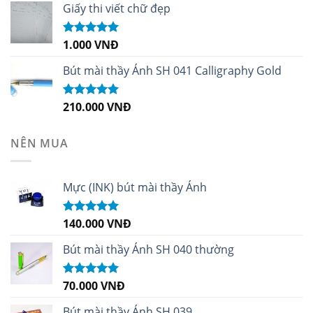
sao
Giấy thi viết chữ đẹp
1.000
VNĐ
Được xếp
hạng
5.00
5
sao
Bút mài thầy Ánh SH 041 Calligraphy Gold
210.000
VNĐ
Được xếp
hạng
4.99
5
sao
NÊN MUA
Mực (INK) bút mài thầy Ánh
140.000
VNĐ
Được xếp
hạng
4.96
5
sao
Bút mài thầy Ánh SH 040 thường
70.000
VNĐ
Được xếp
hạng
5.00
5
sao
Bút mài thầy Ánh SH 039