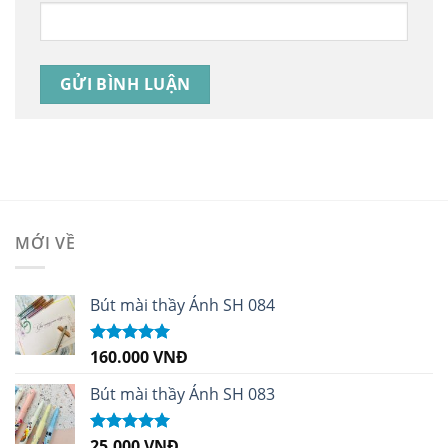
MỚI VỀ
Bút mài thầy Ánh SH 084
160.000
VNĐ
Được xếp
hạng
5.00
5
sao
Bút mài thầy Ánh SH 083
25.000
VNĐ
Được xếp