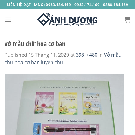
Skip
LIÊN HỆ ĐẶT HÀNG: 0983.184.169 - 0983.174.169 - 0888.184.169
to
content
vở mẫu chữ hoa cơ bản
Published
15 Tháng 11, 2020
at
398 × 480
in
Vở mẫu
chữ hoa cơ bản luyện chữ