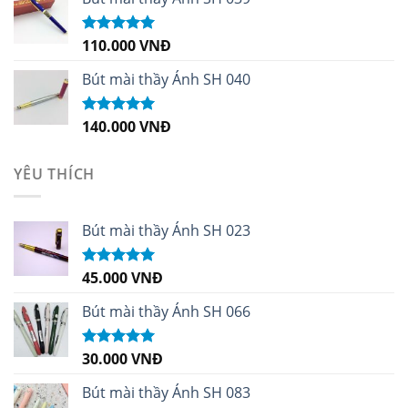
110.000
VNĐ
Được xếp
hạng
5.00
5
sao
Bút mài thầy Ánh SH 040
140.000
VNĐ
Được xếp
hạng
5.00
5
sao
YÊU THÍCH
Bút mài thầy Ánh SH 023
45.000
VNĐ
Được xếp
hạng
5.00
5
sao
Bút mài thầy Ánh SH 066
30.000
VNĐ
Được xếp
hạng
5.00
5
sao
Bút mài thầy Ánh SH 083