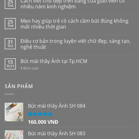
Cách viết chữ đẹp trên bảng của giáo viên có
25
Th4
nhiều năm kinh nghiệm
Mẹo hay giúp trẻ có cách cầm bút đúng không
25
Th4
mất nhiều thời gian
Điều cơ bản trong luyện viết chữ đẹp, sáng tạo,
31
Th1
nghệ thuật
Bút mài thầy Ánh tại Tp.HCM
15
Th11
1
Bình luận
SẢN PHẨM
Bút mài thầy Ánh SH 084
160.000
VNĐ
Được xếp
hạng
5.00
5
sao
Bút mài thầy Ánh SH 083