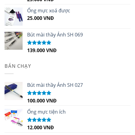
hạng
5.00
5
sao
Ống mực xoá được
25.000
VNĐ
Bút mài thầy Ánh SH 069
139.000
VNĐ
Được xếp
hạng
5.00
5
sao
BÁN CHẠY
Bút mài thầy Ánh SH 027
100.000
VNĐ
Được xếp
hạng
5.00
5
sao
Ống mực tiện ích
12.000
VNĐ
Được xếp
hạng
5.00
5