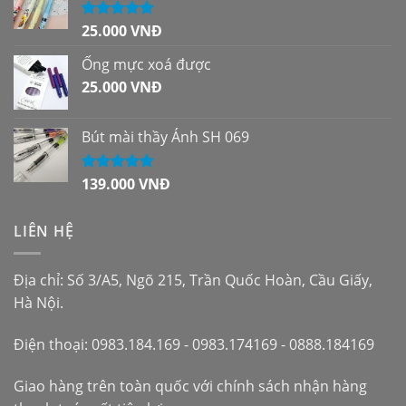
25.000
VNĐ
Được xếp
hạng
5.00
5
sao
Ống mực xoá được
25.000
VNĐ
Bút mài thầy Ánh SH 069
139.000
VNĐ
Được xếp
hạng
5.00
5
sao
LIÊN HỆ
Địa chỉ: Số 3/A5, Ngõ 215, Trần Quốc Hoàn, Cầu Giấy,
Hà Nội.
Điện thoại: 0983.184.169 - 0983.174169 - 0888.184169
Giao hàng trên toàn quốc với chính sách nhận hàng