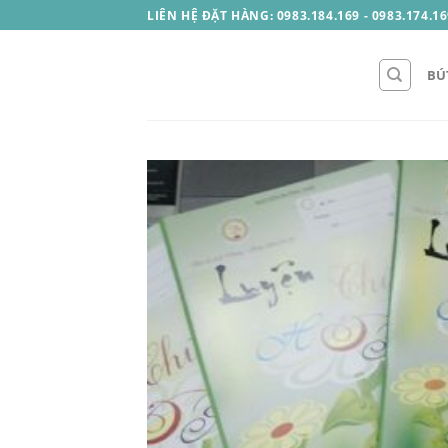
Skip
LIÊN HỆ ĐẶT HÀNG: 0983.184.169 - 0983.174.16
to
content
BÚ