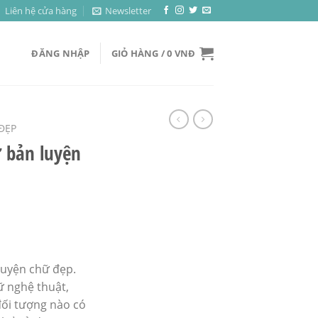
Liên hệ cửa hàng
Newsletter
ĐĂNG NHẬP
GIỎ HÀNG /
0
VNĐ
ĐẸP
 bản luyện
luyện chữ đẹp.
ữ nghệ thuật,
đối tượng nào có