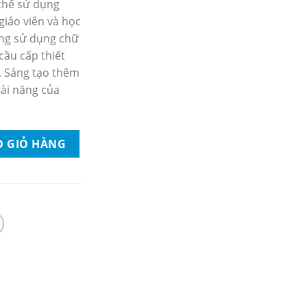
thể sử dụng
giáo viên và học
ợng sử dụng chữ
cầu cấp thiết
. Sáng tạo thêm
tài năng của
 chữ số lượng
O GIỎ HÀNG