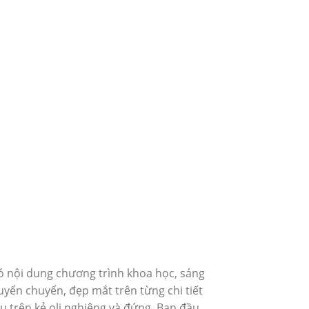
có nội dung chương trình khoa học, sáng
uyển chuyển, đẹp mắt trên từng chi tiết
u trên kẻ oli nghiêng và đứng. Ban đầu