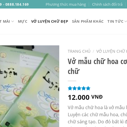
Phương thức mua hàng
Chính sách đổi trả
9 - 0888.184.169
T MÀI
MỰC
VỞ LUYỆN CHỮ ĐẸP
SẢN PHẨM KHÁC
TIN TỨC
TRANG CHỦ
/
VỞ LUYỆN CHỮ 
Vở mẫu chữ hoa cơ
chữ
Add to
Wishlist
12.000
5.00
201
trên 5
VNĐ
dựa trên
đánh giá
Vở mẫu chữ hoa là vở mẫu 
Luyện các chữ mẫu hoa, ch
chữ sáng tạo. Do đó bất kì 