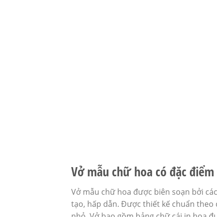
Vở mẫu chữ hoa có đặc điểm 
Vở mẫu chữ hoa được biên soạn bởi các 
tạo, hấp dẫn. Được thiết kế chuẩn theo
nhỏ. Vở bao gồm bảng chữ cái in hoa đư