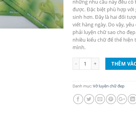
những nhu cầu này đều có 
được. Đặc biệt phù hợp với 
sinh hơn. Đây là hai đối tư
viết hàng ngày. Do vậy, yêu 
phải luyện chữ sao cho đẹp
nhiều kiểu chữ để thể hiện 
mình.
Vở mẫu chữ hoa cơ bản luyện
THÊM VÀ
Danh mục:
Vở luyện chữ đẹp