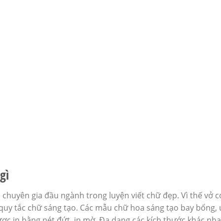
gì
chuyên gia đầu ngành trong luyện viết chữ đẹp. Vì thế vở 
 quy tắc chữ sáng tạo. Các mẫu chữ hoa sáng tạo bay bổng, 
ợc in bằng nét đứt, in mờ. Đa dạng các kích thước khác nha