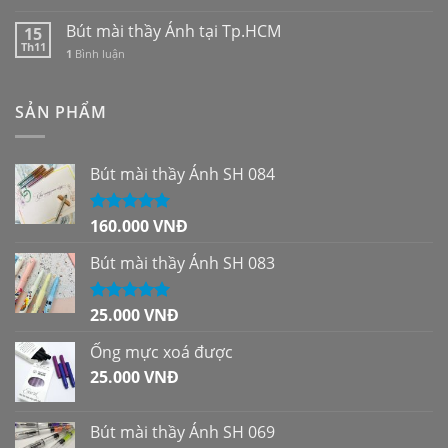
Bút mài thầy Ánh tại Tp.HCM
15
Th11
1
Bình luận
SẢN PHẨM
Bút mài thầy Ánh SH 084
160.000
VNĐ
Được xếp
hạng
5.00
5
sao
Bút mài thầy Ánh SH 083
25.000
VNĐ
Được xếp
hạng
5.00
5
sao
Ống mực xoá được
25.000
VNĐ
Bút mài thầy Ánh SH 069