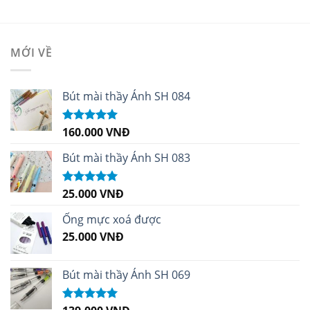
MỚI VỀ
Bút mài thầy Ánh SH 084
160.000
VNĐ
Được xếp
hạng
5.00
5
sao
Bút mài thầy Ánh SH 083
25.000
VNĐ
Được xếp
hạng
5.00
5
sao
Ống mực xoá được
25.000
VNĐ
Bút mài thầy Ánh SH 069
Được xếp