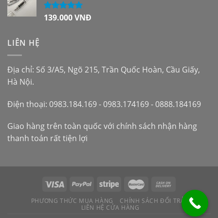
139.000
VNĐ
Được xếp
hạng
5.00
5
sao
LIÊN HỆ
Địa chỉ: Số 3/A5, Ngõ 215, Trần Quốc Hoàn, Cầu Giấy,
Hà Nội.
Điện thoại: 0983.184.169 - 0983.174169 - 0888.184169
Giao hàng trên toàn quốc với chính sách nhận hàng
thanh toán rất tiện lợi
PHƯƠNG THỨC MUA HÀNG
CHÍNH SÁCH ĐỔI TRẢ
LIÊN HỆ CỬA HÀNG