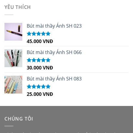
sao
YÊU THÍCH
Bút mài thầy Ánh SH 023
45.000
VNĐ
Được xếp
hạng
5.00
5
sao
Bút mài thầy Ánh SH 066
30.000
VNĐ
Được xếp
hạng
5.00
5
sao
Bút mài thầy Ánh SH 083
25.000
VNĐ
Được xếp
hạng
5.00
5
sao
CHÚNG TÔI