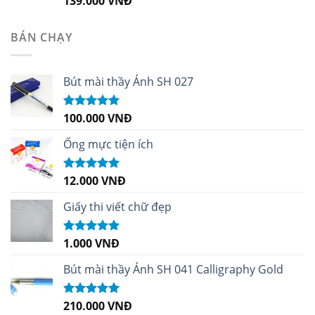
139.000
VNĐ
hạng
5.00
5
sao
BÁN CHẠY
Bút mài thầy Ánh SH 027
100.000
VNĐ
Được xếp
hạng
5.00
5
sao
Ống mực tiện ích
12.000
VNĐ
Được xếp
hạng
5.00
5
sao
Giấy thi viết chữ đẹp
1.000
VNĐ
Được xếp
hạng
5.00
5
sao
Bút mài thầy Ánh SH 041 Calligraphy Gold
210.000
VNĐ
Được xếp