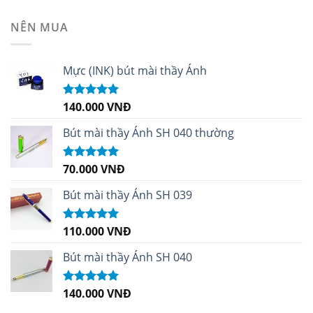
hạng
4.99
5
sao
NÊN MUA
Mực (INK) bút mài thầy Ánh
140.000
VNĐ
Được xếp
hạng
4.96
5
sao
Bút mài thầy Ánh SH 040 thường
70.000
VNĐ
Được xếp
hạng
5.00
5
sao
Bút mài thầy Ánh SH 039
110.000
VNĐ
Được xếp
hạng
5.00
5
sao
Bút mài thầy Ánh SH 040
140.000
VNĐ
Được xếp
hạng
5.00
5