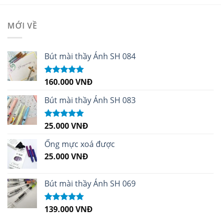
MỚI VỀ
Bút mài thầy Ánh SH 084
160.000
VNĐ
Được xếp
hạng
5.00
5
sao
Bút mài thầy Ánh SH 083
25.000
VNĐ
Được xếp
hạng
5.00
5
sao
Ống mực xoá được
25.000
VNĐ
Bút mài thầy Ánh SH 069
139.000
VNĐ
Được xếp
hạng
5.00
5