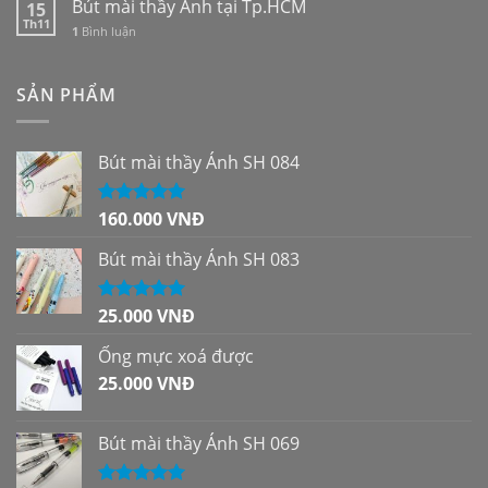
Bút mài thầy Ánh tại Tp.HCM
15
Th11
1
Bình luận
SẢN PHẨM
Bút mài thầy Ánh SH 084
160.000
VNĐ
Được xếp
hạng
5.00
5
sao
Bút mài thầy Ánh SH 083
25.000
VNĐ
Được xếp
hạng
5.00
5
sao
Ống mực xoá được
25.000
VNĐ
Bút mài thầy Ánh SH 069