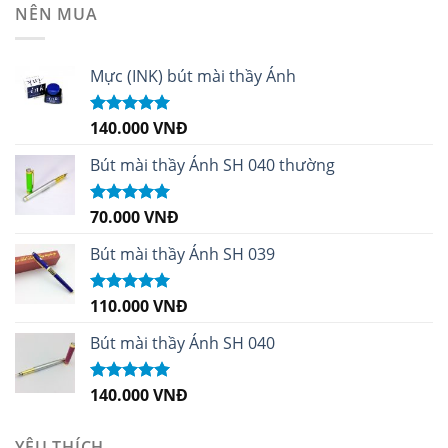
NÊN MUA
Mực (INK) bút mài thầy Ánh
140.000
VNĐ
Được xếp
hạng
4.96
5
sao
Bút mài thầy Ánh SH 040 thường
70.000
VNĐ
Được xếp
hạng
5.00
5
sao
Bút mài thầy Ánh SH 039
110.000
VNĐ
Được xếp
hạng
5.00
5
sao
Bút mài thầy Ánh SH 040
140.000
VNĐ
Được xếp
hạng
5.00
5
sao
YÊU THÍCH