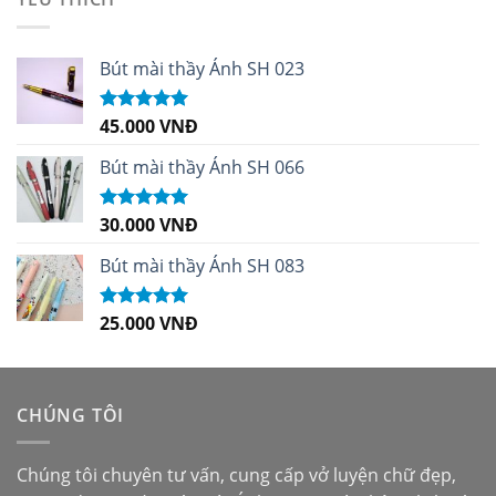
Bút mài thầy Ánh SH 023
45.000
VNĐ
Được xếp
hạng
5.00
5
sao
Bút mài thầy Ánh SH 066
30.000
VNĐ
Được xếp
hạng
5.00
5
sao
Bút mài thầy Ánh SH 083
25.000
VNĐ
Được xếp
hạng
5.00
5
sao
CHÚNG TÔI
Chúng tôi chuyên tư vấn, cung cấp vở luyện chữ đẹp,