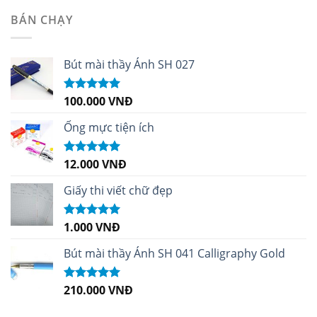
sao
BÁN CHẠY
Bút mài thầy Ánh SH 027
100.000
VNĐ
Được xếp
hạng
5.00
5
sao
Ống mực tiện ích
12.000
VNĐ
Được xếp
hạng
5.00
5
sao
Giấy thi viết chữ đẹp
1.000
VNĐ
Được xếp
hạng
5.00
5
sao
Bút mài thầy Ánh SH 041 Calligraphy Gold
210.000
VNĐ
Được xếp
hạng
4.99
5
sao