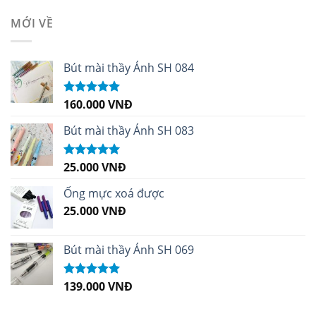
MỚI VỀ
Bút mài thầy Ánh SH 084
160.000
VNĐ
Được xếp
hạng
5.00
5
sao
Bút mài thầy Ánh SH 083
25.000
VNĐ
Được xếp
hạng
5.00
5
sao
Ống mực xoá được
25.000
VNĐ
Bút mài thầy Ánh SH 069
139.000
VNĐ
Được xếp
hạng
5.00
5
sao