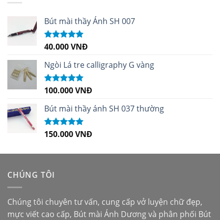
Bút mài thầy Ánh SH 007
40.000
VNĐ
Được xếp
hạng
5.00
5
sao
Ngòi Lá tre calligraphy G vàng
100.000
VNĐ
Được xếp
hạng
5.00
5
sao
Bút mài thầy ánh SH 037 thường
150.000
VNĐ
Được xếp
hạng
5.00
5
sao
CHÚNG TÔI
Chúng tôi chuyên tư vấn, cung cấp vở luyện chữ đẹp,
mực viết cao cấp,
Bút mài Ánh Dương
và phân phối
Bút