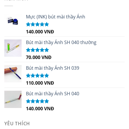
Mực (INK) bút mài thầy Ánh
140.000
VNĐ
Được xếp
hạng
4.96
5
sao
Bút mài thầy Ánh SH 040 thường
70.000
VNĐ
Được xếp
hạng
5.00
5
sao
Bút mài thầy Ánh SH 039
110.000
VNĐ
Được xếp
hạng
5.00
5
sao
Bút mài thầy Ánh SH 040
140.000
VNĐ
Được xếp
hạng
5.00
5
sao
YÊU THÍCH