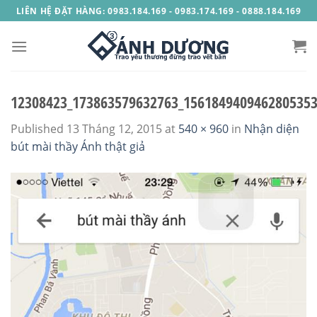
Skip
LIÊN HỆ ĐẶT HÀNG: 0983.184.169 - 0983.174.169 - 0888.184.169
to
content
12308423_173863579632763_1561849409462805353
Published
13 Tháng 12, 2015
at
540 × 960
in
Nhận diện
bút mài thầy Ánh thật giả