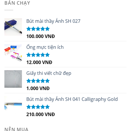
BÁN CHẠY
Bút mài thầy Ánh SH 027
100.000
VNĐ
Được xếp
hạng
5.00
5
sao
Ống mực tiện ích
12.000
VNĐ
Được xếp
hạng
5.00
5
sao
Giấy thi viết chữ đẹp
1.000
VNĐ
Được xếp
hạng
5.00
5
sao
Bút mài thầy Ánh SH 041 Calligraphy Gold
210.000
VNĐ
Được xếp
hạng
4.99
5
sao
NÊN MUA