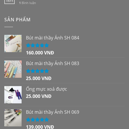
Th11
1
Bình luận
SẢN PHẨM
Bút mài thầy Ánh SH 084
160.000
VNĐ
Được xếp
hạng
5.00
5
sao
Bút mài thầy Ánh SH 083
25.000
VNĐ
Được xếp
hạng
5.00
5
sao
Ống mực xoá được
25.000
VNĐ
Bút mài thầy Ánh SH 069
139.000
VNĐ
Được xếp