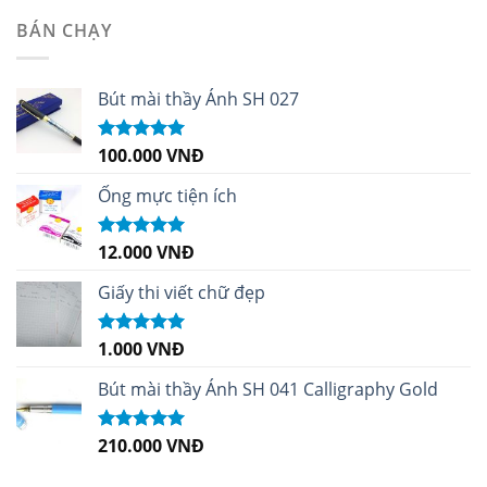
sao
BÁN CHẠY
Bút mài thầy Ánh SH 027
100.000
VNĐ
Được xếp
hạng
5.00
5
sao
Ống mực tiện ích
12.000
VNĐ
Được xếp
hạng
5.00
5
sao
Giấy thi viết chữ đẹp
1.000
VNĐ
Được xếp
hạng
5.00
5
sao
Bút mài thầy Ánh SH 041 Calligraphy Gold
210.000
VNĐ
Được xếp
hạng
4.99
5
sao