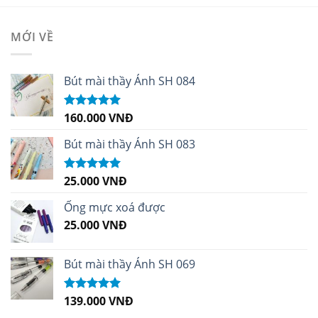
MỚI VỀ
Bút mài thầy Ánh SH 084
160.000
VNĐ
Được xếp
hạng
5.00
5
sao
Bút mài thầy Ánh SH 083
25.000
VNĐ
Được xếp
hạng
5.00
5
sao
Ống mực xoá được
25.000
VNĐ
Bút mài thầy Ánh SH 069
139.000
VNĐ
Được xếp
hạng
5.00
5