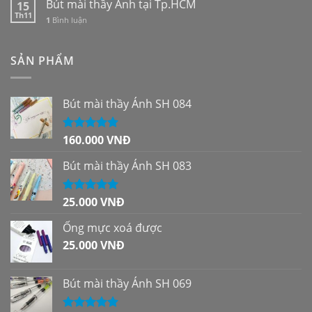
Bút mài thầy Ánh tại Tp.HCM
15
Th11
1
Bình luận
SẢN PHẨM
Bút mài thầy Ánh SH 084
160.000
VNĐ
Được xếp
hạng
5.00
5
sao
Bút mài thầy Ánh SH 083
25.000
VNĐ
Được xếp
hạng
5.00
5
sao
Ống mực xoá được
25.000
VNĐ
Bút mài thầy Ánh SH 069