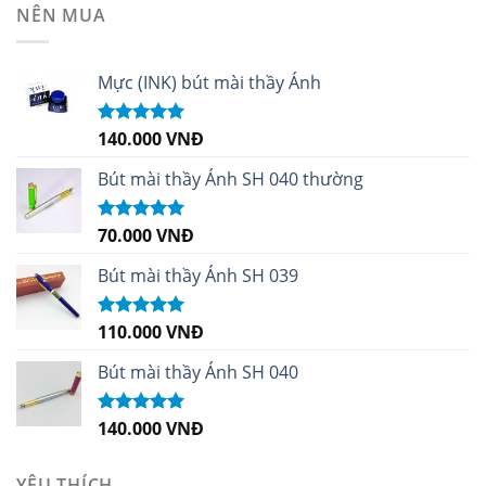
NÊN MUA
Mực (INK) bút mài thầy Ánh
140.000
VNĐ
Được xếp
hạng
4.96
5
sao
Bút mài thầy Ánh SH 040 thường
70.000
VNĐ
Được xếp
hạng
5.00
5
sao
Bút mài thầy Ánh SH 039
110.000
VNĐ
Được xếp
hạng
5.00
5
sao
Bút mài thầy Ánh SH 040
140.000
VNĐ
Được xếp
hạng
5.00
5
sao
YÊU THÍCH