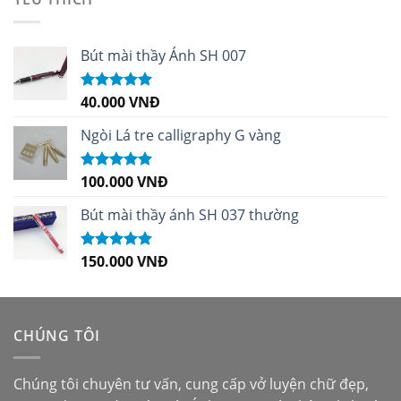
Bút mài thầy Ánh SH 007
40.000
VNĐ
Được xếp
hạng
5.00
5
sao
Ngòi Lá tre calligraphy G vàng
100.000
VNĐ
Được xếp
hạng
5.00
5
sao
Bút mài thầy ánh SH 037 thường
150.000
VNĐ
Được xếp
hạng
5.00
5
sao
CHÚNG TÔI
Chúng tôi chuyên tư vấn, cung cấp vở luyện chữ đẹp,