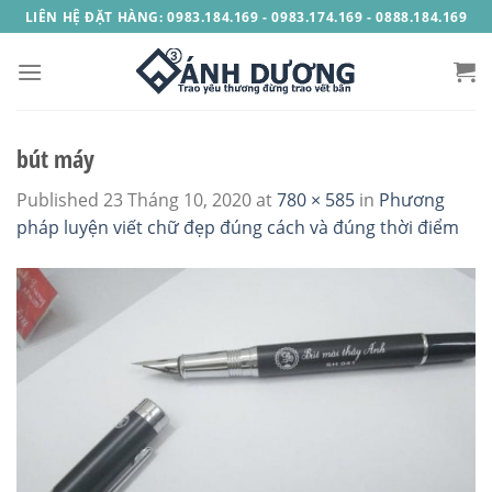
Skip
LIÊN HỆ ĐẶT HÀNG: 0983.184.169 - 0983.174.169 - 0888.184.169
to
content
bút máy
Published
23 Tháng 10, 2020
at
780 × 585
in
Phương
pháp luyện viết chữ đẹp đúng cách và đúng thời điểm