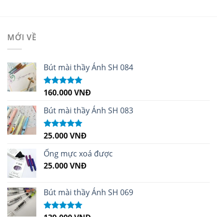
MỚI VỀ
Bút mài thầy Ánh SH 084
160.000
VNĐ
Được xếp
hạng
5.00
5
sao
Bút mài thầy Ánh SH 083
25.000
VNĐ
Được xếp
hạng
5.00
5
sao
Ống mực xoá được
25.000
VNĐ
Bút mài thầy Ánh SH 069
Được xếp