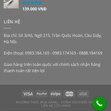
139.000
VNĐ
Được xếp
hạng
5.00
5
sao
LIÊN HỆ
Địa chỉ: Số 3/A5, Ngõ 215, Trần Quốc Hoàn, Cầu Giấy,
Hà Nội.
Điện thoại: 0983.184.169 - 0983.174169 - 0888.184169
Giao hàng trên toàn quốc với chính sách nhận hàng
thanh toán rất tiện lợi
PHƯƠNG THỨC MUA HÀNG
CHÍNH SÁCH ĐỔI TRẢ
LIÊN HỆ CỬA HÀNG