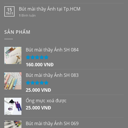
Bút mài thầy Ánh tại Tp.HCM
15
Th11
1
Bình luận
SẢN PHẨM
Bút mài thầy Ánh SH 084
160.000
VNĐ
Được xếp
hạng
5.00
5
sao
Bút mài thầy Ánh SH 083
25.000
VNĐ
Được xếp
hạng
5.00
5
sao
Ống mực xoá được
25.000
VNĐ
Bút mài thầy Ánh SH 069