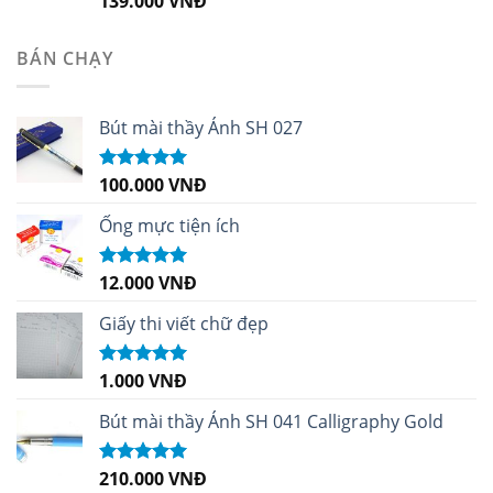
139.000
VNĐ
hạng
5.00
5
sao
BÁN CHẠY
Bút mài thầy Ánh SH 027
100.000
VNĐ
Được xếp
hạng
5.00
5
sao
Ống mực tiện ích
12.000
VNĐ
Được xếp
hạng
5.00
5
sao
Giấy thi viết chữ đẹp
1.000
VNĐ
Được xếp
hạng
5.00
5
sao
Bút mài thầy Ánh SH 041 Calligraphy Gold
210.000
VNĐ
Được xếp