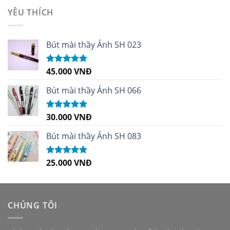
sao
YÊU THÍCH
Bút mài thầy Ánh SH 023
45.000
VNĐ
Được xếp
hạng
5.00
5
sao
Bút mài thầy Ánh SH 066
30.000
VNĐ
Được xếp
hạng
5.00
5
sao
Bút mài thầy Ánh SH 083
25.000
VNĐ
Được xếp
hạng
5.00
5
sao
CHÚNG TÔI