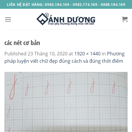
Skip
LIÊN HỆ ĐẶT HÀNG: 0983.184.169 - 0983.174.169 - 0888.184.169
to
content
các nét cơ bản
Published
23 Tháng 10, 2020
at
1920 × 1440
in
Phương
pháp luyện viết chữ đẹp đúng cách và đúng thời điểm