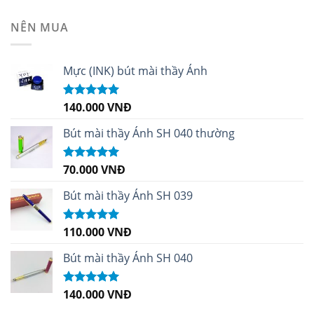
hạng
4.99
5
sao
NÊN MUA
Mực (INK) bút mài thầy Ánh
140.000
VNĐ
Được xếp
hạng
4.96
5
sao
Bút mài thầy Ánh SH 040 thường
70.000
VNĐ
Được xếp
hạng
5.00
5
sao
Bút mài thầy Ánh SH 039
110.000
VNĐ
Được xếp
hạng
5.00
5
sao
Bút mài thầy Ánh SH 040
140.000
VNĐ
Được xếp
hạng
5.00
5