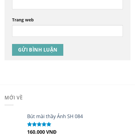
Trang web
MỚI VỀ
Bút mài thầy Ánh SH 084
160.000
VNĐ
Được xếp