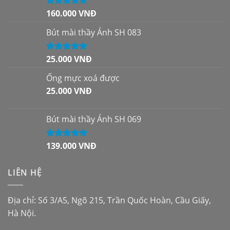
160.000
VNĐ
Được xếp
hạng
5.00
5
sao
Bút mài thầy Ánh SH 083
25.000
VNĐ
Được xếp
hạng
5.00
5
sao
Ống mực xoá được
25.000
VNĐ
Bút mài thầy Ánh SH 069
139.000
VNĐ
Được xếp
hạng
5.00
5
sao
LIÊN HỆ
Địa chỉ: Số 3/A5, Ngõ 215, Trần Quốc Hoàn, Cầu Giấy,
Hà Nội.