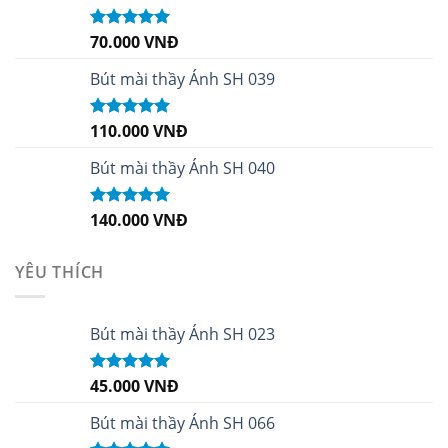
70.000
VNĐ
Được xếp
hạng
5.00
5
sao
Bút mài thầy Ánh SH 039
110.000
VNĐ
Được xếp
hạng
5.00
5
sao
Bút mài thầy Ánh SH 040
140.000
VNĐ
Được xếp
hạng
5.00
5
sao
YÊU THÍCH
Bút mài thầy Ánh SH 023
45.000
VNĐ
Được xếp
hạng
5.00
5
sao
Bút mài thầy Ánh SH 066