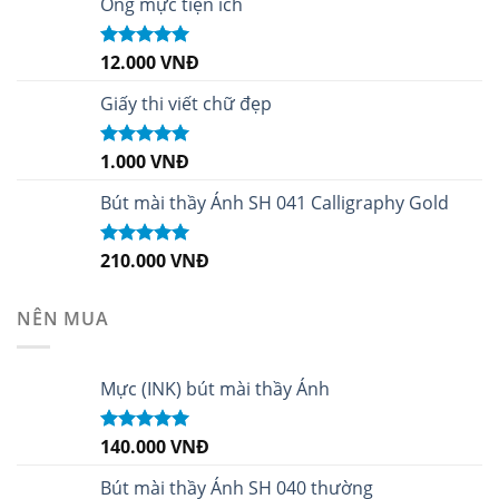
Ống mực tiện ích
12.000
VNĐ
Được xếp
hạng
5.00
5
sao
Giấy thi viết chữ đẹp
1.000
VNĐ
Được xếp
hạng
5.00
5
sao
Bút mài thầy Ánh SH 041 Calligraphy Gold
210.000
VNĐ
Được xếp
hạng
4.99
5
sao
NÊN MUA
Mực (INK) bút mài thầy Ánh
140.000
VNĐ
Được xếp
hạng
4.96
5
sao
Bút mài thầy Ánh SH 040 thường