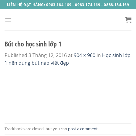
Skip
LIÊN HỆ ĐẶT HÀNG: 0983.184.169 - 0983.174.169 - 0888.184.169
to
content
Bút cho học sinh lớp 1
Published
3 Tháng 12, 2016
at
904 × 960
in
Học sinh lớp
1 nên dùng bút nào viết đẹp
Trackbacks are closed, but you can
post a comment
.