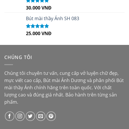
30.000
VNĐ
Được xếp
hạng
5.00
5
sao
Bút mài thầy Ánh SH 083
25.000
VNĐ
Được xếp
hạng
5.00
5
sao
CHÚNG TÔI
Chúng tôi chuyên tư vấn, cung cấp vở luyện chữ đẹp,
mực viết cao cấp,
Bút mài Ánh Dương
và phân phối
Bút
mài thầy Ánh
chính hãng trên toàn quốc. Với chất
lượng cao và đúng giá nhất. Bảo hành trên từng sản
phẩm.