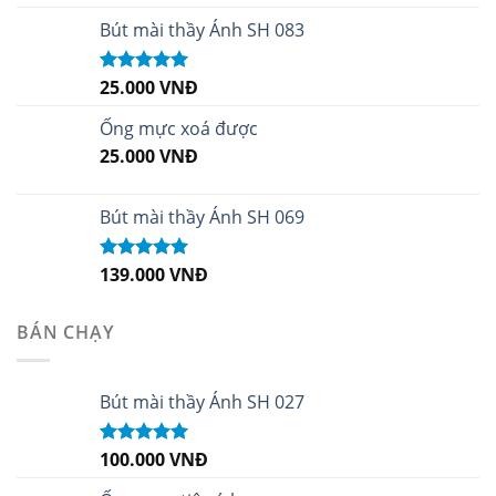
hạng
5.00
5
sao
Bút mài thầy Ánh SH 083
25.000
VNĐ
Được xếp
hạng
5.00
5
sao
Ống mực xoá được
25.000
VNĐ
Bút mài thầy Ánh SH 069
139.000
VNĐ
Được xếp
hạng
5.00
5
sao
BÁN CHẠY
Bút mài thầy Ánh SH 027
100.000
VNĐ
Được xếp
hạng
5.00
5
sao