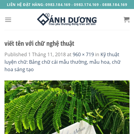
Skip
LIÊN HỆ ĐẶT HÀNG: 0983.184.169 - 0983.174.169 - 0888.184.169
to
content
viết tên với chữ nghệ thuật
Published
1 Tháng 11, 2018
at
960 × 719
in
Kỹ thuật
luyện chữ: Bảng chữ cái mẫu thường, mẫu hoa, chữ
hoa sáng tạo