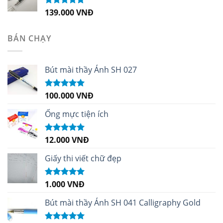
139.000
VNĐ
Được xếp
hạng
5.00
5
sao
BÁN CHẠY
Bút mài thầy Ánh SH 027
100.000
VNĐ
Được xếp
hạng
5.00
5
sao
Ống mực tiện ích
12.000
VNĐ
Được xếp
hạng
5.00
5
sao
Giấy thi viết chữ đẹp
1.000
VNĐ
Được xếp
hạng
5.00
5
sao
Bút mài thầy Ánh SH 041 Calligraphy Gold