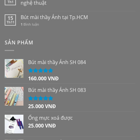
Th1
nghệ thuật
Bút mài thầy Ánh tại Tp.HCM
15
Th11
1
Bình luận
SẢN PHẨM
Bút mài thầy Ánh SH 084
160.000
VNĐ
Được xếp
hạng
5.00
5
sao
Bút mài thầy Ánh SH 083
25.000
VNĐ
Được xếp
hạng
5.00
5
sao
Ống mực xoá được
25.000
VNĐ