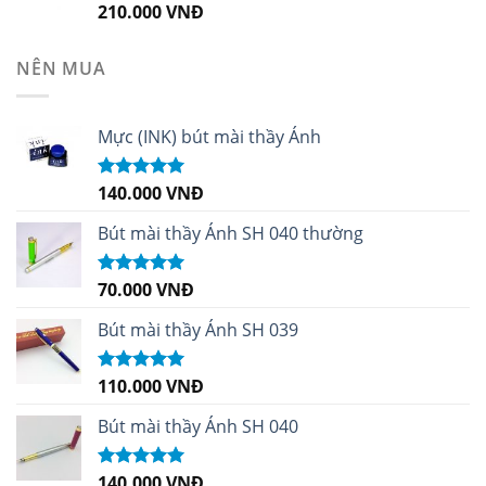
210.000
VNĐ
Được xếp
hạng
4.99
5
sao
NÊN MUA
Mực (INK) bút mài thầy Ánh
140.000
VNĐ
Được xếp
hạng
4.96
5
sao
Bút mài thầy Ánh SH 040 thường
70.000
VNĐ
Được xếp
hạng
5.00
5
sao
Bút mài thầy Ánh SH 039
110.000
VNĐ
Được xếp
hạng
5.00
5
sao
Bút mài thầy Ánh SH 040
140.000
VNĐ
Được xếp