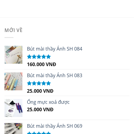
MỚI VỀ
Bút mài thầy Ánh SH 084
160.000
VNĐ
Được xếp
hạng
5.00
5
sao
Bút mài thầy Ánh SH 083
25.000
VNĐ
Được xếp
hạng
5.00
5
sao
Ống mực xoá được
25.000
VNĐ
Bút mài thầy Ánh SH 069