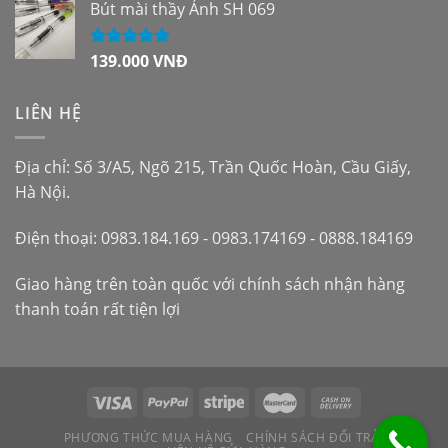
Bút mài thầy Ánh SH 069
139.000
VNĐ
Được xếp
hạng
5.00
5
sao
LIÊN HỆ
Địa chỉ: Số 3/A5, Ngõ 215, Trần Quốc Hoàn, Cầu Giấy,
Hà Nội.
Điện thoại: 0983.184.169 - 0983.174169 - 0888.184169
Giao hàng trên toàn quốc với chính sách nhận hàng
thanh toán rất tiện lợi
PHƯƠNG THỨC MUA HÀNG
CHÍNH SÁCH ĐỔI TRẢ