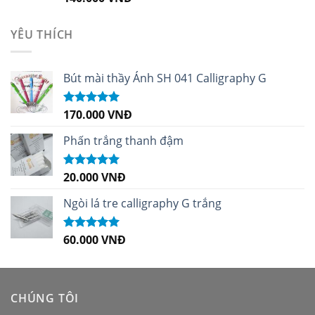
hạng
5.00
5
sao
YÊU THÍCH
Bút mài thầy Ánh SH 041 Calligraphy G
170.000
VNĐ
Được xếp
hạng
5.00
5
sao
Phấn trắng thanh đậm
20.000
VNĐ
Được xếp
hạng
5.00
5
sao
Ngòi lá tre calligraphy G trắng
60.000
VNĐ
Được xếp
hạng
5.00
5
sao
CHÚNG TÔI