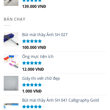
139.000
VNĐ
Được xếp
hạng
5.00
5
sao
BÁN CHẠY
Bút mài thầy Ánh SH 027
100.000
VNĐ
Được xếp
hạng
5.00
5
sao
Ống mực tiện ích
12.000
VNĐ
Được xếp
hạng
5.00
5
sao
Giấy thi viết chữ đẹp
1.000
VNĐ
Được xếp
hạng
5.00
5
sao
Bút mài thầy Ánh SH 041 Calligraphy Gold