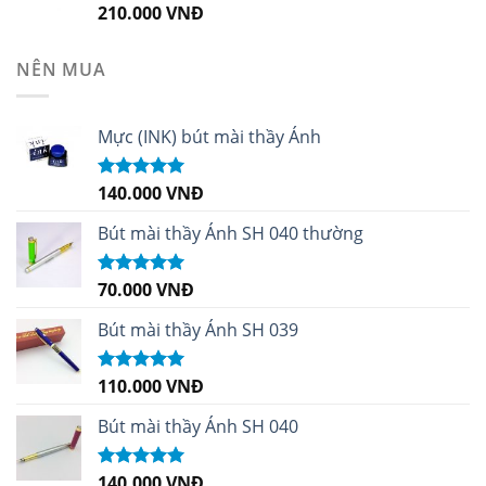
210.000
VNĐ
Được xếp
hạng
4.99
5
sao
NÊN MUA
Mực (INK) bút mài thầy Ánh
140.000
VNĐ
Được xếp
hạng
4.96
5
sao
Bút mài thầy Ánh SH 040 thường
70.000
VNĐ
Được xếp
hạng
5.00
5
sao
Bút mài thầy Ánh SH 039
110.000
VNĐ
Được xếp
hạng
5.00
5
sao
Bút mài thầy Ánh SH 040
140.000
VNĐ
Được xếp