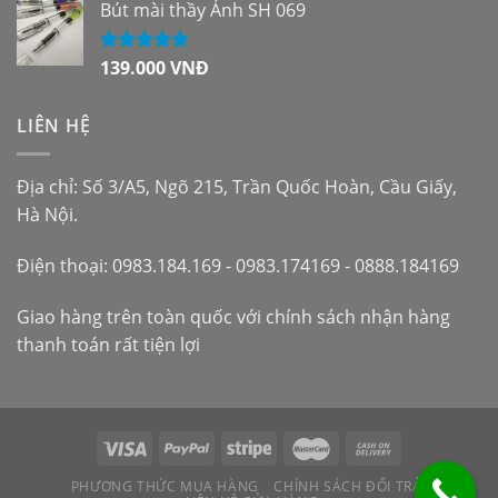
Bút mài thầy Ánh SH 069
139.000
VNĐ
Được xếp
hạng
5.00
5
sao
LIÊN HỆ
Địa chỉ: Số 3/A5, Ngõ 215, Trần Quốc Hoàn, Cầu Giấy,
Hà Nội.
Điện thoại: 0983.184.169 - 0983.174169 - 0888.184169
Giao hàng trên toàn quốc với chính sách nhận hàng
thanh toán rất tiện lợi
PHƯƠNG THỨC MUA HÀNG
CHÍNH SÁCH ĐỔI TRẢ