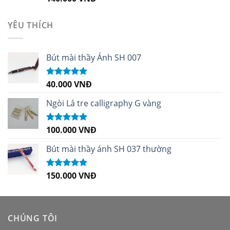
hạng
5.00
5
sao
YÊU THÍCH
Bút mài thầy Ánh SH 007
40.000
VNĐ
Được xếp
hạng
5.00
5
sao
Ngòi Lá tre calligraphy G vàng
100.000
VNĐ
Được xếp
hạng
5.00
5
sao
Bút mài thầy ánh SH 037 thường
150.000
VNĐ
Được xếp
hạng
5.00
5
sao
CHÚNG TÔI