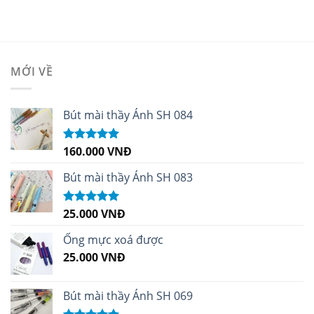
MỚI VỀ
Bút mài thầy Ánh SH 084
160.000
VNĐ
Được xếp
hạng
5.00
5
sao
Bút mài thầy Ánh SH 083
25.000
VNĐ
Được xếp
hạng
5.00
5
sao
Ống mực xoá được
25.000
VNĐ
Bút mài thầy Ánh SH 069