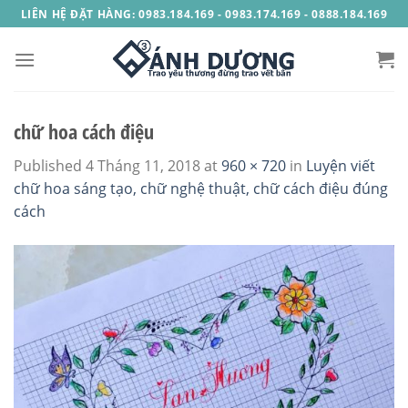
Skip
LIÊN HỆ ĐẶT HÀNG: 0983.184.169 - 0983.174.169 - 0888.184.169
to
content
chữ hoa cách điệu
Published
4 Tháng 11, 2018
at
960 × 720
in
Luyện viết
chữ hoa sáng tạo, chữ nghệ thuật, chữ cách điệu đúng
cách