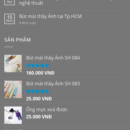
Th1
nghệ thuật
Bút mài thầy Ánh tại Tp.HCM
15
Th11
1
Bình luận
SẢN PHẨM
Bút mài thầy Ánh SH 084
160.000
VNĐ
Được xếp
hạng
5.00
5
sao
Bút mài thầy Ánh SH 083
25.000
VNĐ
Được xếp
hạng
5.00
5
sao
Ống mực xoá được
25.000
VNĐ