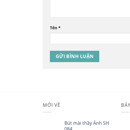
Tên
*
MỚI VỀ
BÁ
Bút mài thầy Ánh SH
084