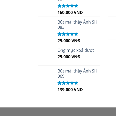
160.000
VNĐ
Được xếp
hạng
5.00
5
sao
Bút mài thầy Ánh SH
083
25.000
VNĐ
Được xếp
hạng
5.00
5
sao
Ống mực xoá được
25.000
VNĐ
Bút mài thầy Ánh SH
069
139.000
VNĐ
Được xếp
hạng
5.00
5
sao