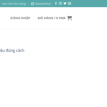
Liên hệ cửa hàng
Newsletter
ĐĂNG NHẬP
GIỎ HÀNG /
0
VNĐ
điệu đúng cách