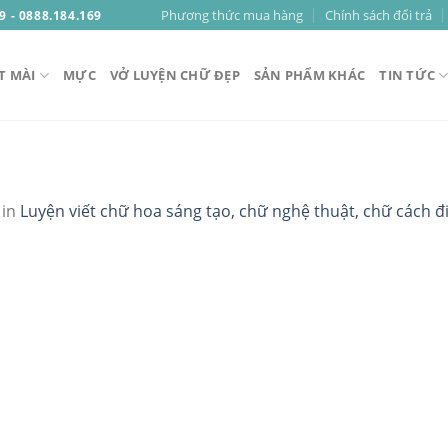
Phương thức mua hàng
Chính sách đổi trả
9 - 0888.184.169
T MÀI
MỰC
VỞ LUYỆN CHỮ ĐẸP
SẢN PHẨM KHÁC
TIN TỨC
in
Luyện viết chữ hoa sáng tạo, chữ nghệ thuật, chữ cách 