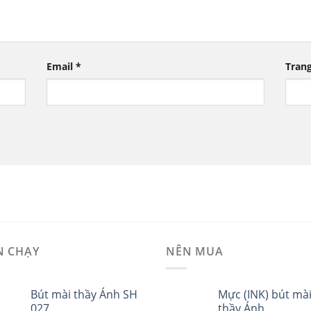
Email
*
Tran
N CHẠY
NÊN MUA
Bút mài thầy Ánh SH
Mực (INK) bút mà
027
thầy Ánh