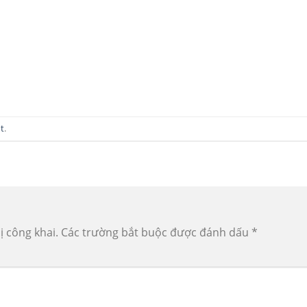
t
.
ị công khai.
Các trường bắt buộc được đánh dấu
*