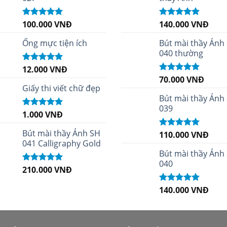
100.000
VNĐ
140.000
VNĐ
Được xếp
Được xếp
hạng
5.00
5
hạng
4.96
5
sao
sao
Ống mực tiện ích
Bút mài thầy Ánh
040 thường
12.000
VNĐ
Được xếp
hạng
5.00
5
70.000
VNĐ
Được xếp
sao
Giấy thi viết chữ đẹp
hạng
5.00
5
sao
Bút mài thầy Ánh
039
1.000
VNĐ
Được xếp
hạng
5.00
5
sao
Bút mài thầy Ánh SH
110.000
VNĐ
Được xếp
041 Calligraphy Gold
hạng
5.00
5
sao
Bút mài thầy Ánh
040
210.000
VNĐ
Được xếp
hạng
4.99
5
sao
140.000
VNĐ
Được xếp
hạng
5.00
5
sao