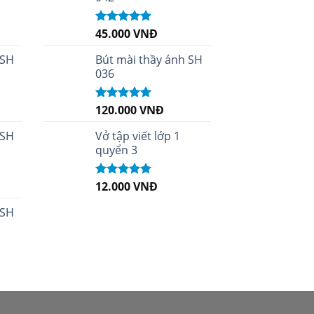
45.000
VNĐ
Được xếp
hạng
5.00
5
sao
 SH
Bút mài thầy ánh SH
036
120.000
VNĐ
Được xếp
hạng
5.00
5
sao
 SH
Vở tập viết lớp 1
quyển 3
12.000
VNĐ
Được xếp
hạng
5.00
5
sao
 SH