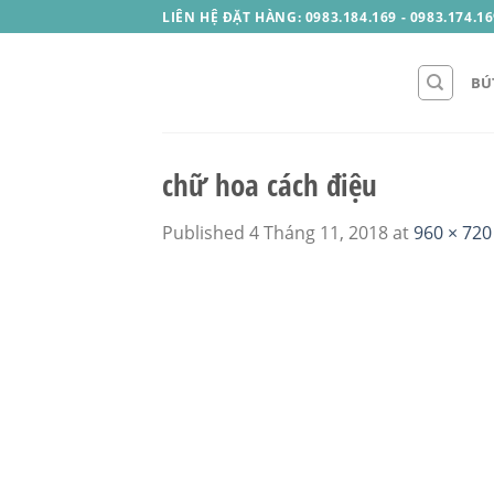
Skip
LIÊN HỆ ĐẶT HÀNG: 0983.184.169 - 0983.174.16
to
content
BÚ
chữ hoa cách điệu
Published
4 Tháng 11, 2018
at
960 × 720