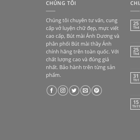
CHÚNG TÔI
CHI
Chúng tôi chuyên tư vấn, cung
25
cấp vở luyện chữ đẹp, mực viết
Th4
cao cấp,
Bút mài Ánh Dương
và
phân phối
Bút mài thầy Ánh
25
chính hãng trên toàn quốc. Với
Th4
chất lượng cao và đúng giá
nhất. Bảo hành trên từng sản
phẩm.
31
Th1
15
Th11