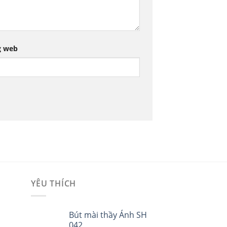
g web
YÊU THÍCH
i
Bút mài thầy Ánh SH
042