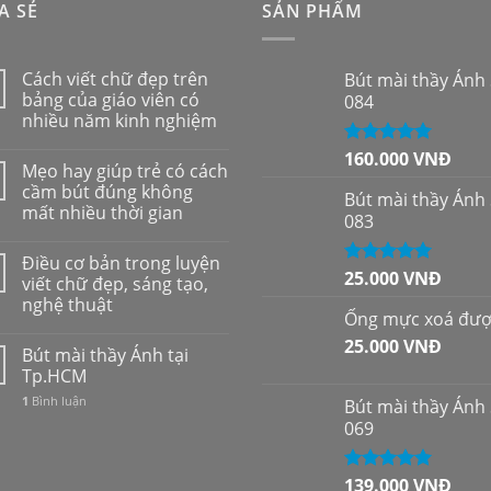
A SẺ
SẢN PHẨM
Cách viết chữ đẹp trên
Bút mài thầy Ánh
bảng của giáo viên có
084
nhiều năm kinh nghiệm
160.000
VNĐ
Được xếp
Mẹo hay giúp trẻ có cách
hạng
5.00
5
cầm bút đúng không
sao
Bút mài thầy Ánh
mất nhiều thời gian
083
Điều cơ bản trong luyện
25.000
VNĐ
Được xếp
viết chữ đẹp, sáng tạo,
hạng
5.00
5
nghệ thuật
sao
Ống mực xoá đư
25.000
VNĐ
Bút mài thầy Ánh tại
Tp.HCM
1
Bình luận
Bút mài thầy Ánh
069
139.000
VNĐ
Được xếp