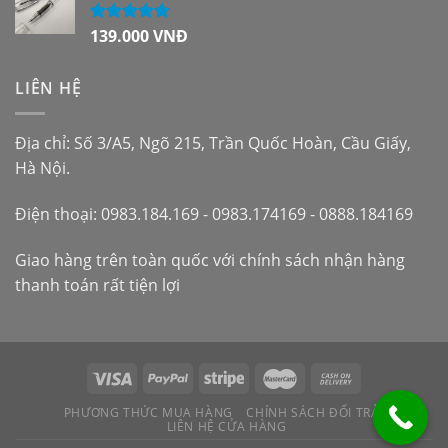
139.000
VNĐ
Được xếp
hạng
5.00
5
sao
LIÊN HỆ
Địa chỉ: Số 3/A5, Ngõ 215, Trần Quốc Hoàn, Cầu Giấy,
Hà Nội.
Điện thoại: 0983.184.169 - 0983.174169 - 0888.184169
Giao hàng trên toàn quốc với chính sách nhận hàng
thanh toán rất tiện lợi
PHƯƠNG THỨC MUA HÀNG
CHÍNH SÁCH ĐỔI TRẢ
LIÊN HỆ CỬA HÀNG