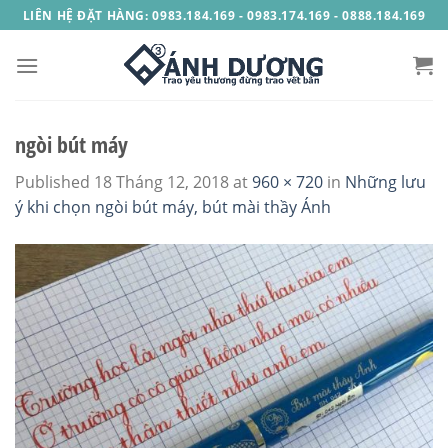
Skip
LIÊN HỆ ĐẶT HÀNG: 0983.184.169 - 0983.174.169 - 0888.184.169
to
content
ngòi bút máy
Published
18 Tháng 12, 2018
at
960 × 720
in
Những lưu
ý khi chọn ngòi bút máy, bút mài thầy Ánh