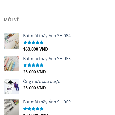
MỚI VỀ
Bút mài thầy Ánh SH 084
160.000
VNĐ
Được xếp
hạng
5.00
5
sao
Bút mài thầy Ánh SH 083
25.000
VNĐ
Được xếp
hạng
5.00
5
sao
Ống mực xoá được
25.000
VNĐ
Bút mài thầy Ánh SH 069
Được xếp