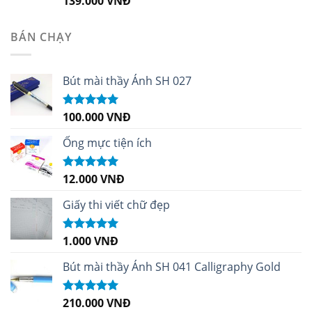
139.000
VNĐ
hạng
5.00
5
sao
BÁN CHẠY
Bút mài thầy Ánh SH 027
100.000
VNĐ
Được xếp
hạng
5.00
5
sao
Ống mực tiện ích
12.000
VNĐ
Được xếp
hạng
5.00
5
sao
Giấy thi viết chữ đẹp
1.000
VNĐ
Được xếp
hạng
5.00
5
sao
Bút mài thầy Ánh SH 041 Calligraphy Gold
210.000
VNĐ
Được xếp