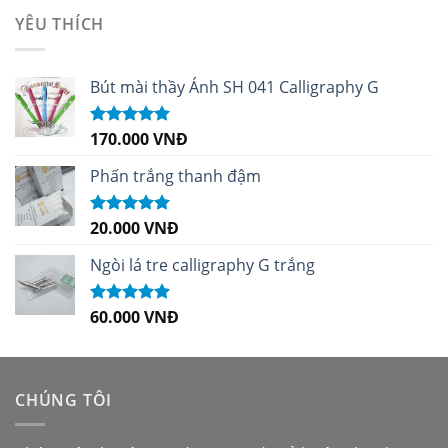
sao
YÊU THÍCH
Bút mài thầy Ánh SH 041 Calligraphy G
170.000
VNĐ
Được xếp
hạng
5.00
5
sao
Phấn trắng thanh đậm
20.000
VNĐ
Được xếp
hạng
5.00
5
sao
Ngòi lá tre calligraphy G trắng
60.000
VNĐ
Được xếp
hạng
5.00
5
sao
CHÚNG TÔI