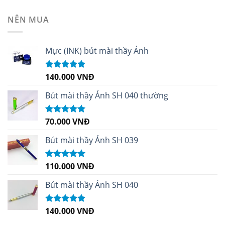
hạng
4.99
5
sao
NÊN MUA
Mực (INK) bút mài thầy Ánh
140.000
VNĐ
Được xếp
hạng
4.96
5
sao
Bút mài thầy Ánh SH 040 thường
70.000
VNĐ
Được xếp
hạng
5.00
5
sao
Bút mài thầy Ánh SH 039
110.000
VNĐ
Được xếp
hạng
5.00
5
sao
Bút mài thầy Ánh SH 040
140.000
VNĐ
Được xếp
hạng
5.00
5