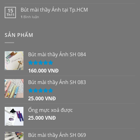
Bút mài thầy Ánh tại Tp.HCM
15
Th11
1
Bình luận
SẢN PHẨM
Bút mài thầy Ánh SH 084
160.000
VNĐ
Được xếp
hạng
5.00
5
sao
Bút mài thầy Ánh SH 083
25.000
VNĐ
Được xếp
hạng
5.00
5
sao
Ống mực xoá được
25.000
VNĐ
Bút mài thầy Ánh SH 069