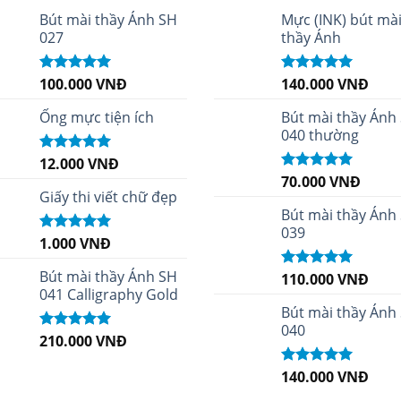
Bút mài thầy Ánh SH
Mực (INK) bút mà
027
thầy Ánh
100.000
VNĐ
140.000
VNĐ
Được xếp
Được xếp
hạng
5.00
5
hạng
4.96
5
sao
sao
Ống mực tiện ích
Bút mài thầy Ánh
040 thường
12.000
VNĐ
Được xếp
hạng
5.00
5
70.000
VNĐ
Được xếp
sao
Giấy thi viết chữ đẹp
hạng
5.00
5
sao
Bút mài thầy Ánh
039
1.000
VNĐ
Được xếp
hạng
5.00
5
sao
Bút mài thầy Ánh SH
110.000
VNĐ
Được xếp
041 Calligraphy Gold
hạng
5.00
5
sao
Bút mài thầy Ánh
040
210.000
VNĐ
Được xếp
hạng
4.99
5
sao
140.000
VNĐ
Được xếp
hạng
5.00
5