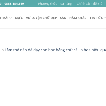
Phương thức mua hàng
Chính sách đổi trả
9 - 0888.184.169
T MÀI
MỰC
VỞ LUYỆN CHỮ ĐẸP
SẢN PHẨM KHÁC
TIN TỨC
in
Làm thế nào để dạy con học bảng chữ cái in hoa hiệu qu