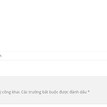
t
.
ị công khai.
Các trường bắt buộc được đánh dấu
*