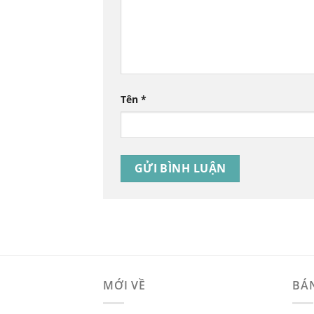
Tên
*
MỚI VỀ
BÁ