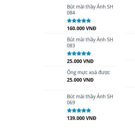
Bút mài thầy Ánh SH
084
160.000
VNĐ
Được xếp
hạng
5.00
5
sao
Bút mài thầy Ánh SH
083
25.000
VNĐ
Được xếp
hạng
5.00
5
sao
Ống mực xoá được
25.000
VNĐ
Bút mài thầy Ánh SH
069
139.000
VNĐ
Được xếp
hạng
5.00
5
sao