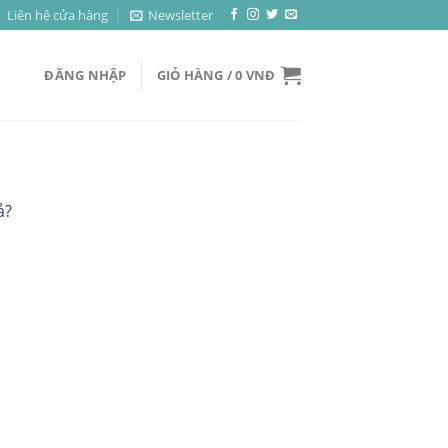
Liên hệ cửa hàng
Newsletter
ĐĂNG NHẬP
GIỎ HÀNG /
0
VNĐ
ả?