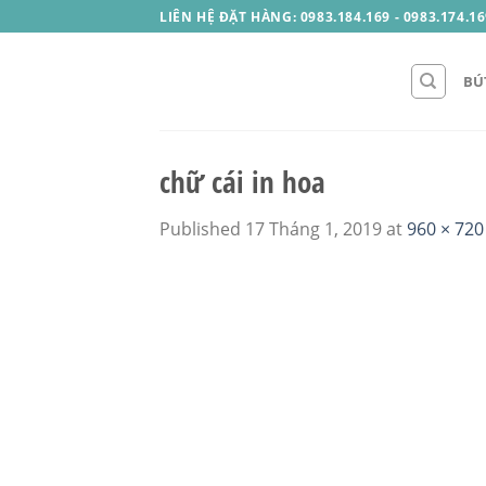
Skip
LIÊN HỆ ĐẶT HÀNG: 0983.184.169 - 0983.174.16
to
content
BÚ
chữ cái in hoa
Published
17 Tháng 1, 2019
at
960 × 720