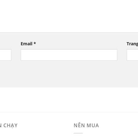
Email
*
Tran
N CHẠY
NÊN MUA