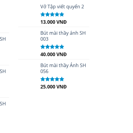
i
Vở Tập viết quyển 2
13.000
VNĐ
Được xếp
hạng
5.00
5
sao
Bút mài thầy ánh SH
 SH
003
40.000
VNĐ
Được xếp
hạng
5.00
5
sao
Bút mài thầy Ánh SH
 SH
056
25.000
VNĐ
Được xếp
hạng
5.00
5
sao
 SH