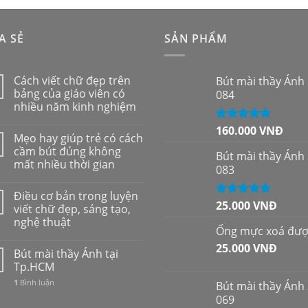
sao
A SẺ
SẢN PHẨM
Cách viết chữ đẹp trên
Bút mài thầy Ánh
bảng của giáo viên có
084
nhiều năm kinh nghiệm
160.000
VNĐ
Được xếp
Mẹo hay giúp trẻ có cách
hạng
5.00
5
cầm bút đúng không
sao
Bút mài thầy Ánh
mất nhiều thời gian
083
Điều cơ bản trong luyện
25.000
VNĐ
Được xếp
viết chữ đẹp, sáng tạo,
hạng
5.00
5
nghệ thuật
sao
Ống mực xoá đư
25.000
VNĐ
Bút mài thầy Ánh tại
Tp.HCM
1
Bình luận
Bút mài thầy Ánh
069