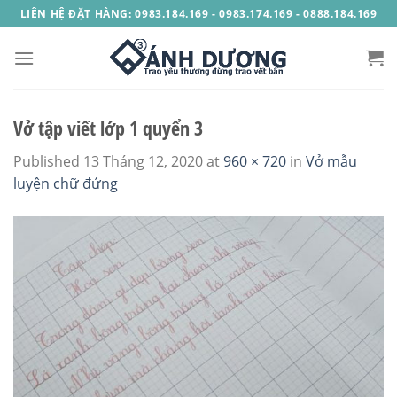
Skip
LIÊN HỆ ĐẶT HÀNG: 0983.184.169 - 0983.174.169 - 0888.184.169
to
content
Vở tập viết lớp 1 quyển 3
Published
13 Tháng 12, 2020
at
960 × 720
in
Vở mẫu
luyện chữ đứng