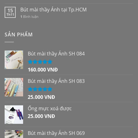
Bút mài thầy Ánh tại Tp.HCM
15
Th11
1
Bình luận
SẢN PHẨM
Bút mài thầy Ánh SH 084
160.000
VNĐ
Được xếp
hạng
5.00
5
sao
Bút mài thầy Ánh SH 083
25.000
VNĐ
Được xếp
hạng
5.00
5
sao
Ống mực xoá được
25.000
VNĐ
Bút mài thầy Ánh SH 069