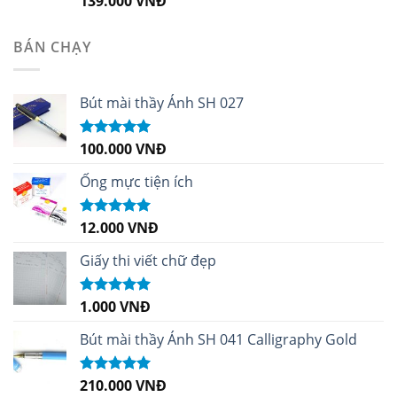
139.000
VNĐ
hạng
5.00
5
sao
BÁN CHẠY
Bút mài thầy Ánh SH 027
100.000
VNĐ
Được xếp
hạng
5.00
5
sao
Ống mực tiện ích
12.000
VNĐ
Được xếp
hạng
5.00
5
sao
Giấy thi viết chữ đẹp
1.000
VNĐ
Được xếp
hạng
5.00
5
sao
Bút mài thầy Ánh SH 041 Calligraphy Gold
210.000
VNĐ
Được xếp