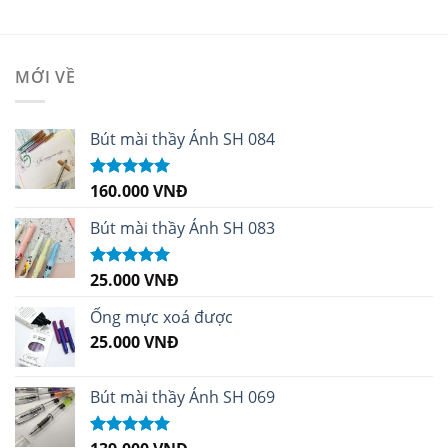
MỚI VỀ
Bút mài thầy Ánh SH 084
160.000
VNĐ
Được xếp
hạng
5.00
5
sao
Bút mài thầy Ánh SH 083
25.000
VNĐ
Được xếp
hạng
5.00
5
sao
Ống mực xoá được
25.000
VNĐ
Bút mài thầy Ánh SH 069
Được xếp