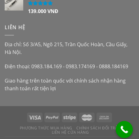
139.000
VNĐ
Được xếp
hạng
5.00
5
sao
LIÊN HỆ
Địa chỉ: Số 3/A5, Ngõ 215, Trần Quốc Hoàn, Cầu Giấy,
Hà Nội.
Điện thoại: 0983.184.169 - 0983.174169 - 0888.184169
Giao hàng trên toàn quốc với chính sách nhận hàng
thanh toán rất tiện lợi
PHƯƠNG THỨC MUA HÀNG
CHÍNH SÁCH ĐỔI TRẢ
LIÊN HỆ CỬA HÀNG