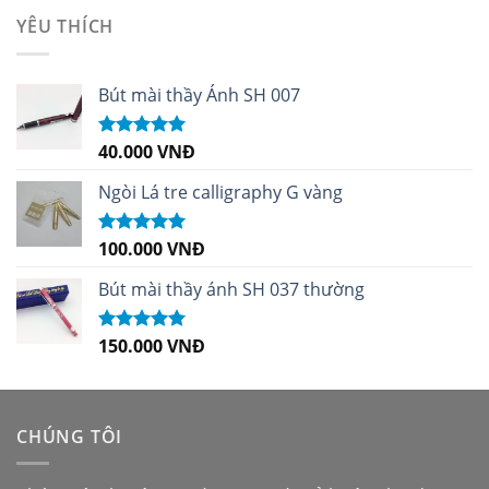
sao
YÊU THÍCH
Bút mài thầy Ánh SH 007
40.000
VNĐ
Được xếp
hạng
5.00
5
sao
Ngòi Lá tre calligraphy G vàng
100.000
VNĐ
Được xếp
hạng
5.00
5
sao
Bút mài thầy ánh SH 037 thường
150.000
VNĐ
Được xếp
hạng
5.00
5
sao
CHÚNG TÔI