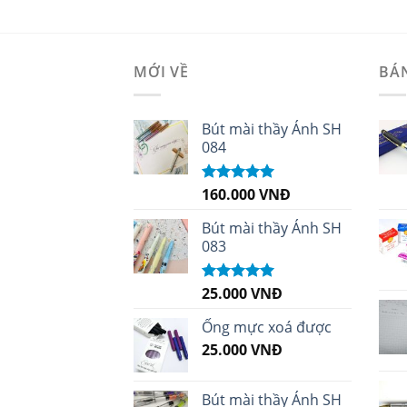
MỚI VỀ
BÁ
Bút mài thầy Ánh SH
084
160.000
VNĐ
Được xếp
hạng
5.00
5
sao
Bút mài thầy Ánh SH
083
25.000
VNĐ
Được xếp
hạng
5.00
5
sao
Ống mực xoá được
25.000
VNĐ
Bút mài thầy Ánh SH