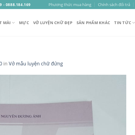
Phương thức mua hàng
Chính sách đổi trả
9 - 0888.184.169
T MÀI
MỰC
VỞ LUYỆN CHỮ ĐẸP
SẢN PHẨM KHÁC
TIN TỨC
0
in
Vở mẫu luyện chữ đứng