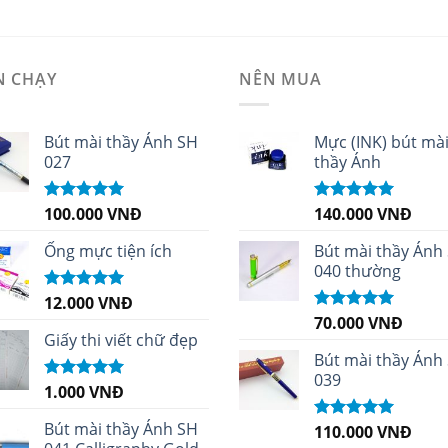
N CHẠY
NÊN MUA
Bút mài thầy Ánh SH
Mực (INK) bút mà
027
thầy Ánh
100.000
VNĐ
140.000
VNĐ
Được xếp
Được xếp
hạng
5.00
5
hạng
4.96
5
sao
sao
Ống mực tiện ích
Bút mài thầy Ánh
040 thường
12.000
VNĐ
Được xếp
hạng
5.00
5
70.000
VNĐ
Được xếp
sao
Giấy thi viết chữ đẹp
hạng
5.00
5
sao
Bút mài thầy Ánh
039
1.000
VNĐ
Được xếp
hạng
5.00
5
sao
Bút mài thầy Ánh SH
110.000
VNĐ
Được xếp
hạng
5.00
5