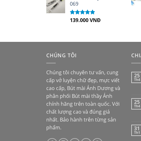
069
139.000
VNĐ
Được xếp
hạng
5.00
5
sao
CHÚNG TÔI
CHI
Chúng tôi chuyên tư vấn, cung
25
cấp vở luyện chữ đẹp, mực viết
Th4
cao cấp,
Bút mài Ánh Dương
và
phân phối
Bút mài thầy Ánh
25
chính hãng trên toàn quốc. Với
Th4
chất lượng cao và đúng giá
nhất. Bảo hành trên từng sản
phẩm.
31
Th1