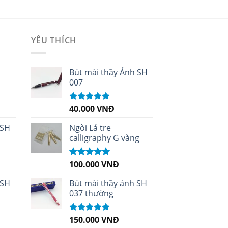
YÊU THÍCH
i
Bút mài thầy Ánh SH
007
40.000
VNĐ
Được xếp
hạng
5.00
5
sao
 SH
Ngòi Lá tre
calligraphy G vàng
100.000
VNĐ
Được xếp
hạng
5.00
5
sao
 SH
Bút mài thầy ánh SH
037 thường
150.000
VNĐ
Được xếp
hạng
5.00
5