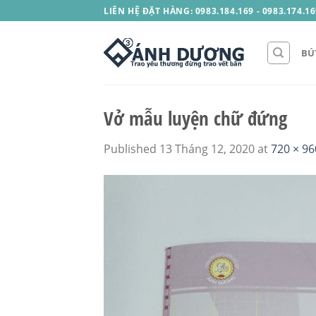
Skip
LIÊN HỆ ĐẶT HÀNG: 0983.184.169 - 0983.174.16
to
content
BÚ
Vở mẫu luyện chữ đứng
Published
13 Tháng 12, 2020
at
720 × 96