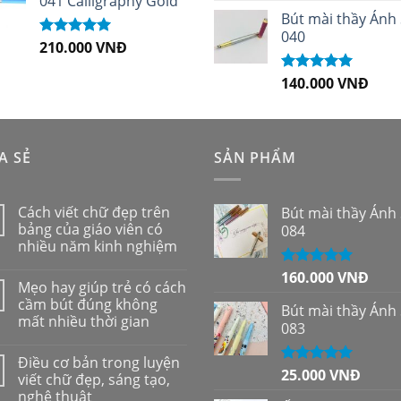
041 Calligraphy Gold
sao
Bút mài thầy Ánh
040
210.000
VNĐ
Được xếp
hạng
4.99
5
sao
140.000
VNĐ
Được xếp
hạng
5.00
5
sao
A SẺ
SẢN PHẨM
Cách viết chữ đẹp trên
Bút mài thầy Ánh
bảng của giáo viên có
084
nhiều năm kinh nghiệm
160.000
VNĐ
Được xếp
Mẹo hay giúp trẻ có cách
hạng
5.00
5
cầm bút đúng không
sao
Bút mài thầy Ánh
mất nhiều thời gian
083
Điều cơ bản trong luyện
25.000
VNĐ
Được xếp
viết chữ đẹp, sáng tạo,
hạng
5.00
5
nghệ thuật