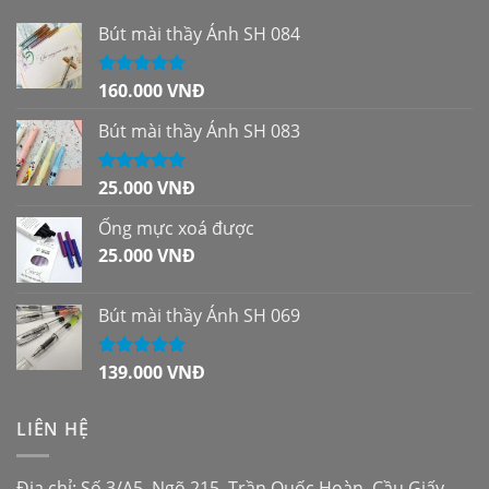
Bút mài thầy Ánh SH 084
160.000
VNĐ
Được xếp
hạng
5.00
5
sao
Bút mài thầy Ánh SH 083
25.000
VNĐ
Được xếp
hạng
5.00
5
sao
Ống mực xoá được
25.000
VNĐ
Bút mài thầy Ánh SH 069
139.000
VNĐ
Được xếp
hạng
5.00
5
sao
LIÊN HỆ
Địa chỉ: Số 3/A5, Ngõ 215, Trần Quốc Hoàn, Cầu Giấy,