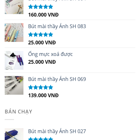
160.000
VNĐ
Được xếp
hạng
5.00
5
sao
Bút mài thầy Ánh SH 083
25.000
VNĐ
Được xếp
hạng
5.00
5
sao
Ống mực xoá được
25.000
VNĐ
Bút mài thầy Ánh SH 069
139.000
VNĐ
Được xếp
hạng
5.00
5
sao
BÁN CHẠY
Bút mài thầy Ánh SH 027