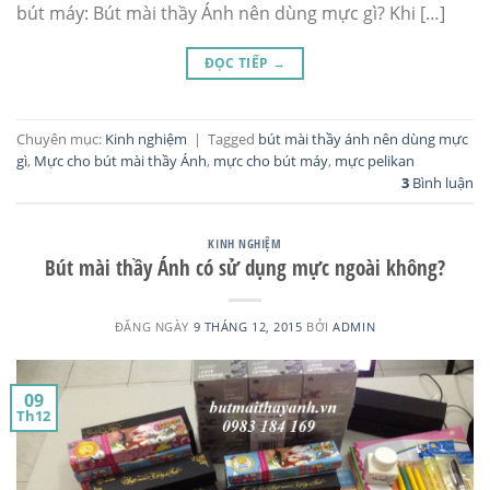
bút máy: Bút mài thầy Ánh nên dùng mực gì? Khi […]
ĐỌC TIẾP
→
Chuyên mục:
Kinh nghiệm
|
Tagged
bút mài thầy ánh nên dùng mực
gì
,
Mực cho bút mài thầy Ánh
,
mực cho bút máy
,
mực pelikan
3
Bình luận
KINH NGHIỆM
Bút mài thầy Ánh có sử dụng mực ngoài không?
ĐĂNG NGÀY
9 THÁNG 12, 2015
BỞI
ADMIN
09
Th12