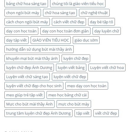
bảng chữ hoa sáng tạo
chúng tôi là giáo viên tiểu học
chọn ngòi bút máy
chữ hoa sáng tạo
chữ nghệ thuật
cách chọn ngòi bút máy
cách viết chữ đẹp
dạy bé tập tô
dạy con học toán
dạy con học toán đơn giản
dạy luyện chữ
dạy tập viết
GIÁO VIÊN TIỂU HỌC
giáo dục sớm
hướng dẫn sử dụng bút mài thầy ánh
khuyến mại bút mài thầy ánh
luyện chữ đẹp
luyện chữ đẹp Ánh Dương
luyện viết bảng
Luyện viết chữ hoa
Luyện viết chữ sáng tạo
luyện viết chữ đẹp
luyện viết chữ đẹp cho học sinh
mẹo dạy con học toán
mẹo giúp trẻ tập viết
mẹo học bảng chữ cái
Mực cho bút mài thầy Ánh
mực cho bút máy
trung tâm luyện chữ đẹp Ánh Dương
tập viết
viết chữ đẹp