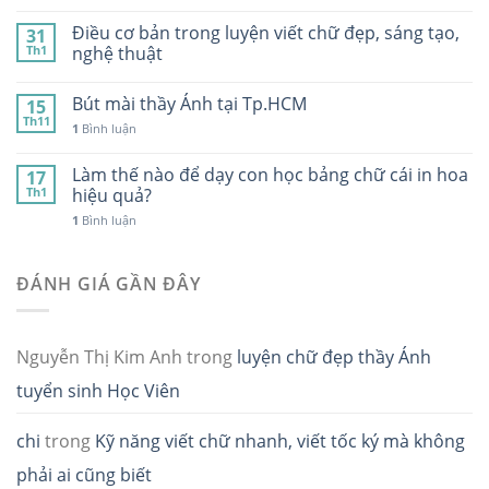
Điều cơ bản trong luyện viết chữ đẹp, sáng tạo,
31
Th1
nghệ thuật
Bút mài thầy Ánh tại Tp.HCM
15
Th11
1
Bình luận
Làm thế nào để dạy con học bảng chữ cái in hoa
17
Th1
hiệu quả?
1
Bình luận
ĐÁNH GIÁ GẦN ĐÂY
Nguyễn Thị Kim Anh
trong
luyện chữ đẹp thầy Ánh
tuyển sinh Học Viên
chi
trong
Kỹ năng viết chữ nhanh, viết tốc ký mà không
phải ai cũng biết