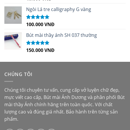
hạng
5.00
5
sao
Ngòi Lá tre calligraphy G vàng
100.000
VNĐ
Được xếp
hạng
5.00
5
sao
Bút mài thầy ánh SH 037 thường
150.000
VNĐ
Được xếp
hạng
5.00
5
sao
CHÚNG TÔI
Chúng tôi chuyên tư vấn, cung cấp vở luyện chữ đẹp,
mực viết cao cấp,
Bút mài Ánh Dương
và phân phối
Bút
mài thầy Ánh
chính hãng trên toàn quốc. Với chất
lượng cao và đúng giá nhất. Bảo hành trên từng sản
phẩm.