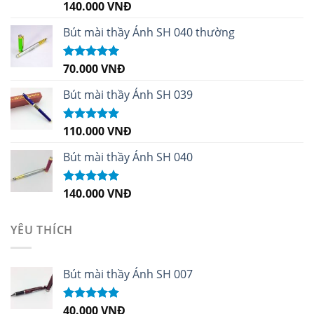
140.000
VNĐ
Được xếp
hạng
4.96
5
sao
Bút mài thầy Ánh SH 040 thường
70.000
VNĐ
Được xếp
hạng
5.00
5
sao
Bút mài thầy Ánh SH 039
110.000
VNĐ
Được xếp
hạng
5.00
5
sao
Bút mài thầy Ánh SH 040
140.000
VNĐ
Được xếp
hạng
5.00
5
sao
YÊU THÍCH
Bút mài thầy Ánh SH 007
40.000
VNĐ
Được xếp