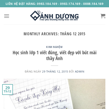
Skip
LIÊN HỆ ĐẶT HÀNG: 0983.184.169 - 0983.174.169 - 0888.184.169
to
content
MONTHLY ARCHIVES:
THÁNG 12 2015
KINH NGHIỆM
Học sinh lớp 1 viết đúng, viết đẹp với bút mài
thầy Ánh
ĐĂNG NGÀY
29 THÁNG 12, 2015
BỞI
ADMIN
29
Th12