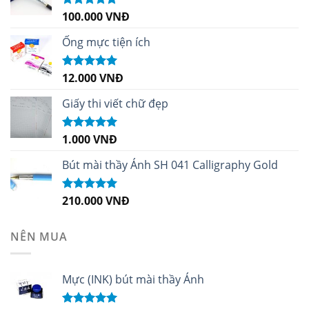
100.000
VNĐ
Được xếp
hạng
5.00
5
sao
Ống mực tiện ích
12.000
VNĐ
Được xếp
hạng
5.00
5
sao
Giấy thi viết chữ đẹp
1.000
VNĐ
Được xếp
hạng
5.00
5
sao
Bút mài thầy Ánh SH 041 Calligraphy Gold
210.000
VNĐ
Được xếp
hạng
4.99
5
sao
NÊN MUA
Mực (INK) bút mài thầy Ánh