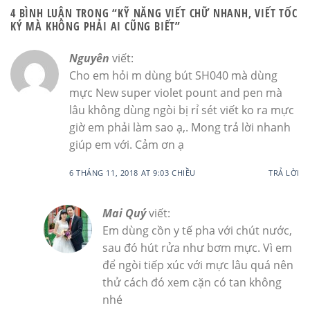
4 BÌNH LUẬN TRONG “
KỸ NĂNG VIẾT CHỮ NHANH, VIẾT TỐC
KÝ MÀ KHÔNG PHẢI AI CŨNG BIẾT
”
Nguyên
viết:
Cho em hỏi m dùng bút SH040 mà dùng
mực New super violet pount and pen mà
lâu không dùng ngòi bị rỉ sét viết ko ra mực
giờ em phải làm sao ạ,. Mong trả lời nhanh
giúp em với. Cảm ơn ạ
6 THÁNG 11, 2018 AT 9:03 CHIỀU
TRẢ LỜI
Mai Quý
viết:
Em dùng cồn y tế pha với chút nước,
sau đó hút rửa như bơm mực. Vì em
để ngòi tiếp xúc với mực lâu quá nên
thử cách đó xem cặn có tan không
nhé