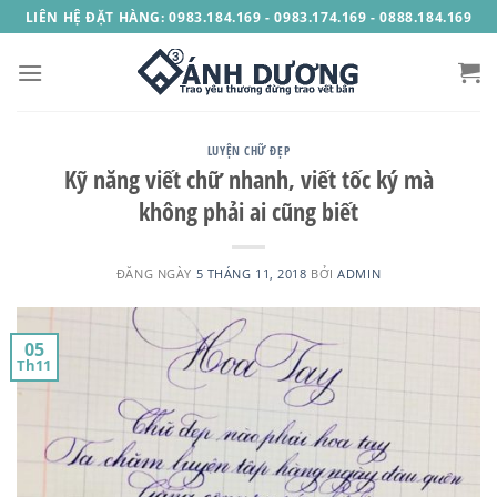
Skip
LIÊN HỆ ĐẶT HÀNG: 0983.184.169 - 0983.174.169 - 0888.184.169
to
content
LUYỆN CHỮ ĐẸP
Kỹ năng viết chữ nhanh, viết tốc ký mà
không phải ai cũng biết
ĐĂNG NGÀY
5 THÁNG 11, 2018
BỞI
ADMIN
05
Th11