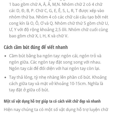
1 bao gồm chữ A, Ă, Â, M,N. Nhóm chữ 2 có 4 chữ
cái: D, Đ, B, P. Chữ C, G, E, Ê, S, L, R, T được xếp vào
nhóm thứ ba. Nhóm 4 có các chữ cái cấu tạo bởi nét
cong kín là O, Ô, Ơ và Q. Nhóm chữ thứ 5 gồm chữ U,
Ư, Y với độ rộng khoảng 2,5 ôli. Nhóm chữ cuối cùng
bao gồm chữ X, I, H, K và chữ V.
Cách cầm bút đúng để viết nhanh
Cầm bút bằng ba ngón tay: ngón cái, ngón trỏ và
ngón giữa. Các ngón tay đặt song song với nhau.
Ngón tay cái để đối diện với hai ngón tay còn lại.
Tay thả lỏng, tỳ nhẹ nhàng lên phần cổ bút. Khoảng
cách giữa tay và mặt vở khoảng 10-15cm. Nghĩa là
tay đặt ở giữa cổ bút.
Một số vật dụng hỗ trợ giúp ta có cách viết chữ đẹp và nhanh
Hiện nay chúng ta có một số vật dụng hỗ trợ luyện chữ