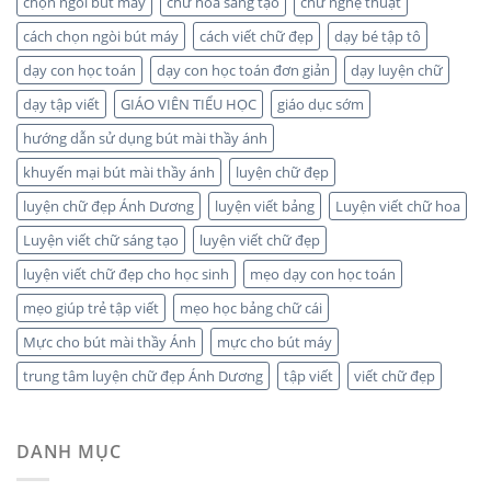
chọn ngòi bút máy
chữ hoa sáng tạo
chữ nghệ thuật
cách chọn ngòi bút máy
cách viết chữ đẹp
dạy bé tập tô
dạy con học toán
dạy con học toán đơn giản
dạy luyện chữ
dạy tập viết
GIÁO VIÊN TIỂU HỌC
giáo dục sớm
hướng dẫn sử dụng bút mài thầy ánh
khuyến mại bút mài thầy ánh
luyện chữ đẹp
luyện chữ đẹp Ánh Dương
luyện viết bảng
Luyện viết chữ hoa
Luyện viết chữ sáng tạo
luyện viết chữ đẹp
luyện viết chữ đẹp cho học sinh
mẹo dạy con học toán
mẹo giúp trẻ tập viết
mẹo học bảng chữ cái
Mực cho bút mài thầy Ánh
mực cho bút máy
trung tâm luyện chữ đẹp Ánh Dương
tập viết
viết chữ đẹp
DANH MỤC