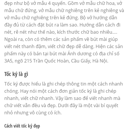
đẹp như bộ vở mẫu 4 quyển. Gồm vở mẫu chữ hoa, vở
mẫu chữ đứng, vở mẫu chữ nghiêng trên kẻ nghiêng và
vở mẫu chữ nghiêng trên kẻ đứng. Bộ vở hướng dẫn
đầy đủ từ cách đặt bút ra làm sao. Hướng dẫn cách đi
nét, rê nét như thế nào, kích thước chữ bao nhiêu….
Ngoài ra, còn có thêm các sản phẩm về bút mài giúp
viết nét thanh đậm, viết chữ đẹp dễ dàng. Hiện các sản
phẩm này có bán tại bút mài Ánh dương có địa chỉ số
3A5, ngõ 215 Trần Quốc Hoàn, Cầu Giấy, Hà Nội.
Tốc ký là gì
Tốc ký được hiểu là ghi chép thông tin một cách nhanh
chóng. Hay nói một cách đơn giản tốc ký là ghi chép
nhanh, viết chữ nhanh. Vậy làm sao để viết nhanh mà
chữ viết vẫn đều và đẹp. Dưới đây là một vài bí quyết
nhỏ nhưng vô cùng có ích.
Cách viết tốc ký đẹp