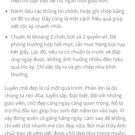
hiệu chỉ bạn biết để rút ngắn thời gian hơn.
Đánh dấu các thông tin chính, hoặc ghi chép bằng
sơ đồ tư duy. Đây cũng là một cách hiệu quả giúp
viết tốc ký nhanh nhất.
Chuẩn bị khoảng 2 chiếc bút và 2 quyển vở. Đề
phòng trường hợp hết mực, tắc mực hỏng bút hay
hết giấy. Lúc đó, nếu ta có chuẩn bị trước sẽ đáp
ứng ngay được, không ảnh hưởng nhiều đến hiệu
quả tốc ký. Chỉ việc lấy ra và ghi chép như bình
thường.
Luyện chữ đẹp là cả một quá trình. Phần lớn là do
chúng ta rèn dũa, luyện tập. Đặc biệt, đối với những
giáo viên, chữ đẹp càng ngày càng quan trọng. Nó là
trợ thủ đắc lực giúp học sinh đặt niềm tin vào bạn. Vì
vậy đừng quên cố gắng hằng ngày. Làm sao để không
chỉ viết chữ nhanh mà còn đẹp nữa. Bút mài thầy Ánh
chúc bạn sẽ sớm viết được chữ đẹp như mong muốn.