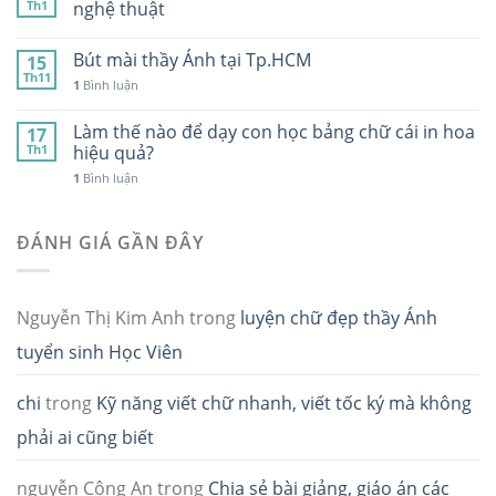
Th1
nghệ thuật
Bút mài thầy Ánh tại Tp.HCM
15
Th11
1
Bình luận
Làm thế nào để dạy con học bảng chữ cái in hoa
17
Th1
hiệu quả?
1
Bình luận
ĐÁNH GIÁ GẦN ĐÂY
Nguyễn Thị Kim Anh
trong
luyện chữ đẹp thầy Ánh
tuyển sinh Học Viên
chi
trong
Kỹ năng viết chữ nhanh, viết tốc ký mà không
phải ai cũng biết
nguyễn Công An
trong
Chia sẻ bài giảng, giáo án các