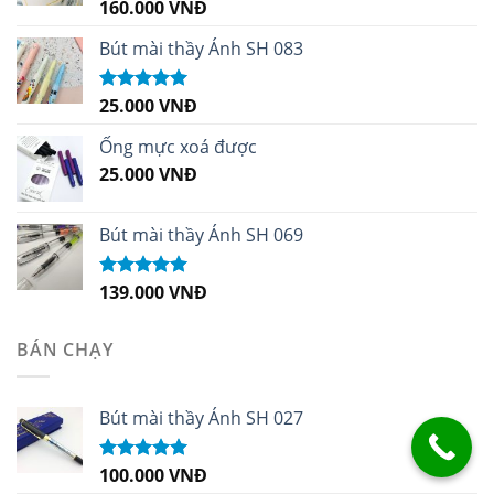
160.000
VNĐ
Được xếp
hạng
5.00
5
sao
Bút mài thầy Ánh SH 083
25.000
VNĐ
Được xếp
hạng
5.00
5
sao
Ống mực xoá được
25.000
VNĐ
Bút mài thầy Ánh SH 069
139.000
VNĐ
Được xếp
hạng
5.00
5
sao
BÁN CHẠY
Bút mài thầy Ánh SH 027
100.000
VNĐ
Được xếp
hạng
5.00
5