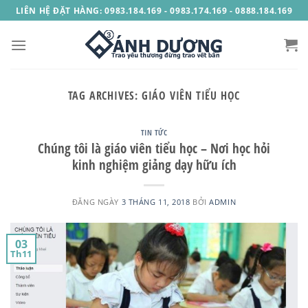
Skip
LIÊN HỆ ĐẶT HÀNG: 0983.184.169 - 0983.174.169 - 0888.184.169
to
content
TAG ARCHIVES:
GIÁO VIÊN TIỂU HỌC
TIN TỨC
Chúng tôi là giáo viên tiểu học – Nơi học hỏi
kinh nghiệm giảng dạy hữu ích
ĐĂNG NGÀY
3 THÁNG 11, 2018
BỞI
ADMIN
03
Th11