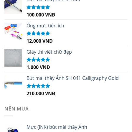
100.000
VNĐ
Được xếp
hạng
5.00
5
sao
Ống mực tiện ích
12.000
VNĐ
Được xếp
hạng
5.00
5
sao
Giấy thi viết chữ đẹp
1.000
VNĐ
Được xếp
hạng
5.00
5
sao
Bút mài thầy Ánh SH 041 Calligraphy Gold
210.000
VNĐ
Được xếp
hạng
4.99
5
sao
NÊN MUA
Mực (INK) bút mài thầy Ánh