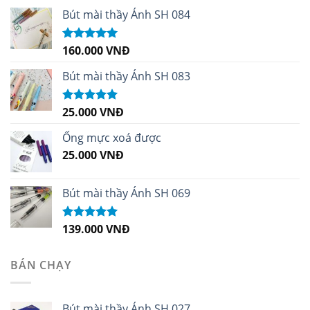
Bút mài thầy Ánh SH 084
160.000
VNĐ
Được xếp
hạng
5.00
5
sao
Bút mài thầy Ánh SH 083
25.000
VNĐ
Được xếp
hạng
5.00
5
sao
Ống mực xoá được
25.000
VNĐ
Bút mài thầy Ánh SH 069
139.000
VNĐ
Được xếp
hạng
5.00
5
sao
BÁN CHẠY
Bút mài thầy Ánh SH 027