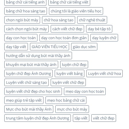
bảng chữ cái tiếng anh
bảng chữ cái tiếng việt
bảng chữ hoa sáng tạo
chúng tôi là giáo viên tiểu học
chọn ngòi bút máy
chữ hoa sáng tạo
chữ nghệ thuật
cách chọn ngòi bút máy
cách viết chữ đẹp
dạy bé tập tô
dạy con học toán
dạy con học toán đơn giản
dạy luyện chữ
dạy tập viết
GIÁO VIÊN TIỂU HỌC
giáo dục sớm
hướng dẫn sử dụng bút mài thầy ánh
khuyến mại bút mài thầy ánh
luyện chữ đẹp
luyện chữ đẹp Ánh Dương
luyện viết bảng
Luyện viết chữ hoa
Luyện viết chữ sáng tạo
luyện viết chữ đẹp
luyện viết chữ đẹp cho học sinh
mẹo dạy con học toán
mẹo giúp trẻ tập viết
mẹo học bảng chữ cái
Mực cho bút mài thầy Ánh
mực cho bút máy
trung tâm luyện chữ đẹp Ánh Dương
tập viết
viết chữ đẹp