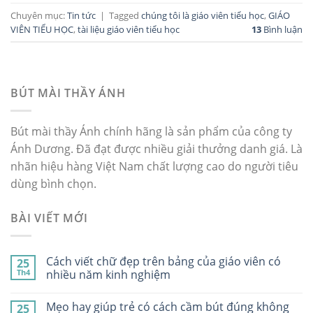
Chuyên mục:
Tin tức
|
Tagged
chúng tôi là giáo viên tiểu học
,
GIÁO
VIÊN TIỂU HỌC
,
tài liệu giáo viên tiểu học
13
Bình luận
BÚT MÀI THẦY ÁNH
Bút mài thầy Ánh chính hãng là sản phẩm của công ty
Ánh Dương. Đã đạt được nhiều giải thưởng danh giá. Là
nhãn hiệu hàng Việt Nam chất lượng cao do người tiêu
dùng bình chọn.
BÀI VIẾT MỚI
Cách viết chữ đẹp trên bảng của giáo viên có
25
Th4
nhiều năm kinh nghiệm
Mẹo hay giúp trẻ có cách cầm bút đúng không
25