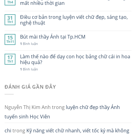
Th4
mất nhiều thời gian
Điều cơ bản trong luyện viết chữ đẹp, sáng tạo,
31
Th1
nghệ thuật
Bút mài thầy Ánh tại Tp.HCM
15
Th11
1
Bình luận
Làm thế nào để dạy con học bảng chữ cái in hoa
17
Th1
hiệu quả?
1
Bình luận
ĐÁNH GIÁ GẦN ĐÂY
Nguyễn Thị Kim Anh
trong
luyện chữ đẹp thầy Ánh
tuyển sinh Học Viên
chi
trong
Kỹ năng viết chữ nhanh, viết tốc ký mà không