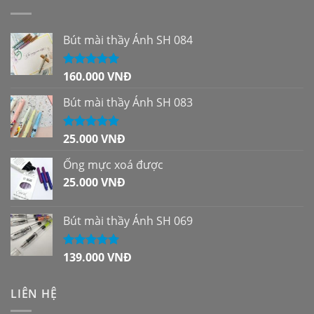
Bút mài thầy Ánh SH 084
160.000
VNĐ
Được xếp
hạng
5.00
5
sao
Bút mài thầy Ánh SH 083
25.000
VNĐ
Được xếp
hạng
5.00
5
sao
Ống mực xoá được
25.000
VNĐ
Bút mài thầy Ánh SH 069
139.000
VNĐ
Được xếp
hạng
5.00
5
sao
LIÊN HỆ