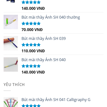
140.000
VNĐ
Được xếp
hạng
4.96
5
sao
Bút mài thầy Ánh SH 040 thường
70.000
VNĐ
Được xếp
hạng
5.00
5
sao
Bút mài thầy Ánh SH 039
110.000
VNĐ
Được xếp
hạng
5.00
5
sao
Bút mài thầy Ánh SH 040
140.000
VNĐ
Được xếp
hạng
5.00
5
sao
YÊU THÍCH
Bút mài thầy Ánh SH 041 Calligraphy G