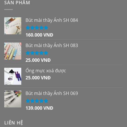
SẢN PHẨM
Bút mài thầy Ánh SH 084
160.000
VNĐ
Được xếp
hạng
5.00
5
sao
Bút mài thầy Ánh SH 083
25.000
VNĐ
Được xếp
hạng
5.00
5
sao
Ống mực xoá được
25.000
VNĐ
Bút mài thầy Ánh SH 069
139.000
VNĐ
Được xếp
hạng
5.00
5
sao
LIÊN HỆ