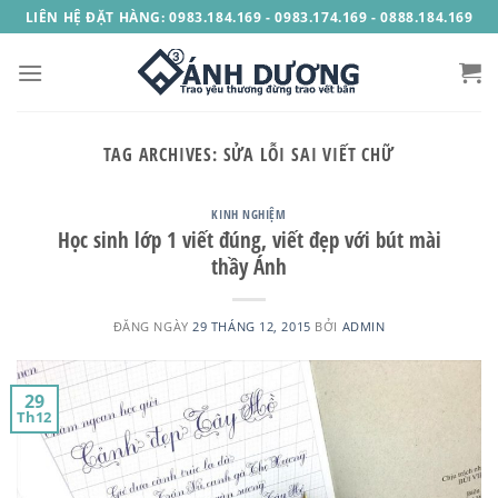
Skip
LIÊN HỆ ĐẶT HÀNG: 0983.184.169 - 0983.174.169 - 0888.184.169
to
content
TAG ARCHIVES:
SỬA LỖI SAI VIẾT CHỮ
KINH NGHIỆM
Học sinh lớp 1 viết đúng, viết đẹp với bút mài
thầy Ánh
ĐĂNG NGÀY
29 THÁNG 12, 2015
BỞI
ADMIN
29
Th12