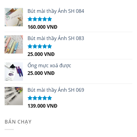
Bút mài thầy Ánh SH 084
160.000
VNĐ
Được xếp
hạng
5.00
5
sao
Bút mài thầy Ánh SH 083
25.000
VNĐ
Được xếp
hạng
5.00
5
sao
Ống mực xoá được
25.000
VNĐ
Bút mài thầy Ánh SH 069
139.000
VNĐ
Được xếp
hạng
5.00
5
sao
BÁN CHẠY