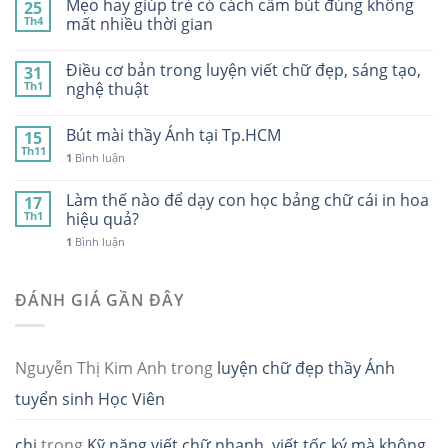
Mẹo hay giúp trẻ có cách cầm bút đúng không
25
Th4
mất nhiều thời gian
Điều cơ bản trong luyện viết chữ đẹp, sáng tạo,
31
Th1
nghệ thuật
Bút mài thầy Ánh tại Tp.HCM
15
Th11
1
Bình luận
Làm thế nào để dạy con học bảng chữ cái in hoa
17
Th1
hiệu quả?
1
Bình luận
ĐÁNH GIÁ GẦN ĐÂY
Nguyễn Thị Kim Anh
trong
luyện chữ đẹp thầy Ánh
tuyển sinh Học Viên
chi
trong
Kỹ năng viết chữ nhanh, viết tốc ký mà không