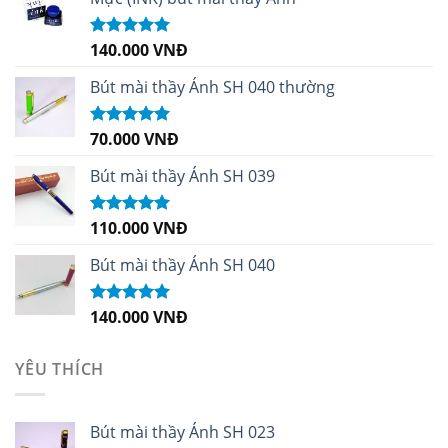
140.000
VNĐ
Được xếp
hạng
4.96
5
sao
Bút mài thầy Ánh SH 040 thường
70.000
VNĐ
Được xếp
hạng
5.00
5
sao
Bút mài thầy Ánh SH 039
110.000
VNĐ
Được xếp
hạng
5.00
5
sao
Bút mài thầy Ánh SH 040
140.000
VNĐ
Được xếp
hạng
5.00
5
sao
YÊU THÍCH
Bút mài thầy Ánh SH 023