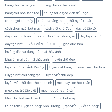
bảng chữ cái tiếng anh
bảng chữ cái tiếng việt
bảng chữ hoa sáng tạo
chúng tôi là giáo viên tiểu học
chọn ngòi bút máy
chữ hoa sáng tạo
chữ nghệ thuật
cách chọn ngòi bút máy
cách viết chữ đẹp
dạy bé tập tô
dạy con học toán
dạy con học toán đơn giản
dạy luyện chữ
dạy tập viết
GIÁO VIÊN TIỂU HỌC
giáo dục sớm
hướng dẫn sử dụng bút mài thầy ánh
khuyến mại bút mài thầy ánh
luyện chữ đẹp
luyện chữ đẹp Ánh Dương
luyện viết bảng
Luyện viết chữ hoa
Luyện viết chữ sáng tạo
luyện viết chữ đẹp
luyện viết chữ đẹp cho học sinh
mẹo dạy con học toán
mẹo giúp trẻ tập viết
mẹo học bảng chữ cái
Mực cho bút mài thầy Ánh
mực cho bút máy
trung tâm luyện chữ đẹp Ánh Dương
tập viết
viết chữ đẹp