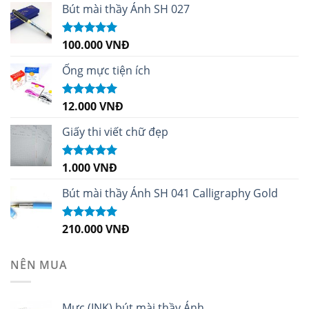
Bút mài thầy Ánh SH 027
100.000
VNĐ
Được xếp
hạng
5.00
5
sao
Ống mực tiện ích
12.000
VNĐ
Được xếp
hạng
5.00
5
sao
Giấy thi viết chữ đẹp
1.000
VNĐ
Được xếp
hạng
5.00
5
sao
Bút mài thầy Ánh SH 041 Calligraphy Gold
210.000
VNĐ
Được xếp
hạng
4.99
5
sao
NÊN MUA
Mực (INK) bút mài thầy Ánh