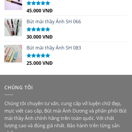
45.000
VNĐ
Được xếp
hạng
5.00
5
sao
Bút mài thầy Ánh SH 066
30.000
VNĐ
Được xếp
hạng
5.00
5
sao
Bút mài thầy Ánh SH 083
25.000
VNĐ
Được xếp
hạng
5.00
5
sao
CHÚNG TÔI
Chúng tôi chuyên tư vấn, cung cấp vở luyện chữ đẹp,
mực viết cao cấp,
Bút mài Ánh Dương
và phân phối
Bút
mài thầy Ánh
chính hãng trên toàn quốc. Với chất
lượng cao và đúng giá nhất. Bảo hành trên từng sản