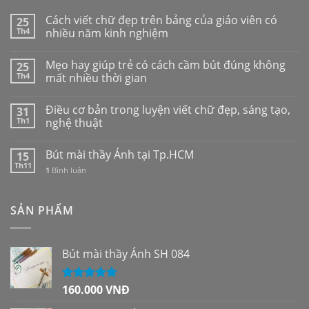
Cách viết chữ đẹp trên bảng của giáo viên có
25
Th4
nhiều năm kinh nghiệm
Mẹo hay giúp trẻ có cách cầm bút đúng không
25
Th4
mất nhiều thời gian
Điều cơ bản trong luyện viết chữ đẹp, sáng tạo,
31
Th1
nghệ thuật
Bút mài thầy Ánh tại Tp.HCM
15
Th11
1
Bình luận
SẢN PHẨM
Bút mài thầy Ánh SH 084
160.000
VNĐ
Được xếp
hạng
5.00
5