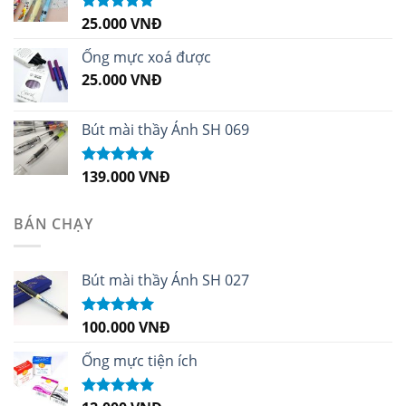
25.000
VNĐ
Được xếp
hạng
5.00
5
sao
Ống mực xoá được
25.000
VNĐ
Bút mài thầy Ánh SH 069
139.000
VNĐ
Được xếp
hạng
5.00
5
sao
BÁN CHẠY
Bút mài thầy Ánh SH 027
100.000
VNĐ
Được xếp
hạng
5.00
5
sao
Ống mực tiện ích