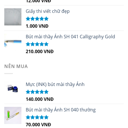
12.000
VNĐ
Được xếp
hạng
5.00
5
sao
Giấy thi viết chữ đẹp
1.000
VNĐ
Được xếp
hạng
5.00
5
sao
Bút mài thầy Ánh SH 041 Calligraphy Gold
210.000
VNĐ
Được xếp
hạng
4.99
5
sao
NÊN MUA
Mực (INK) bút mài thầy Ánh
140.000
VNĐ
Được xếp
hạng
4.96
5
sao
Bút mài thầy Ánh SH 040 thường
70.000
VNĐ
Được xếp