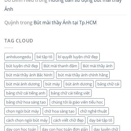
Ánh
Quỳnh
trong
Bút mài thầy Ánh tại Tp.HCM
TAG CLOUD
anhduongedu
bé tập tô
bí quyết luyện chữ đẹp
bút luyện chữ đẹp
Bút mài thanh đậm
Bút mài thầy ánh
bút mài thầy ánh Bắc Ninh
bút mài thầy ánh chính hãng
bút mài ánh dương
bút máy
bút ánh dương
bảng chữ cái
bảng chữ cái tiếng anh
bảng chữ cái tiếng việt
bảng chữ hoa sáng tạo
chúng tôi là giáo viên tiểu học
chọn ngòi bút máy
chữ hoa sáng tạo
chữ nghệ thuật
cách chọn ngòi bút máy
cách viết chữ đẹp
dạy bé tập tô
dạy con học toán
dạy con học toán đơn giản
dạy luyện chữ