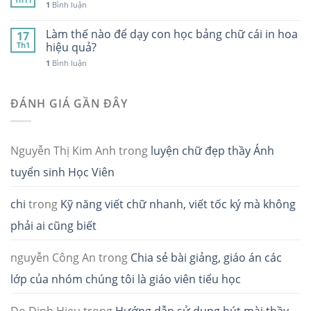
1
Bình luận
Làm thế nào để dạy con học bảng chữ cái in hoa
17
Th1
hiệu quả?
1
Bình luận
ĐÁNH GIÁ GẦN ĐÂY
Nguyễn Thị Kim Anh
trong
luyện chữ đẹp thầy Ánh
tuyển sinh Học Viên
chi
trong
Kỹ năng viết chữ nhanh, viết tốc ký mà không
phải ai cũng biết
nguyễn Công An
trong
Chia sẻ bài giảng, giáo án các
lớp của nhóm chúng tôi là giáo viên tiểu học
Do Dinh Hieu
trong
Hướng dẫn sử dụng bút mài thầy