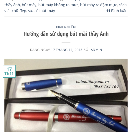
thầy ánh
,
bút máy
,
bút máy không ra mực
,
bút máy ra đậm mực
,
cách
viết chữ đẹp
,
sửa lỗi bút máy
11
Bình luận
KINH NGHIỆM
Hướng dẫn sử dụng bút mài thầy Ánh
ĐĂNG NGÀY
17 THÁNG 11, 2015
BỞI
ADMIN
17
Th11