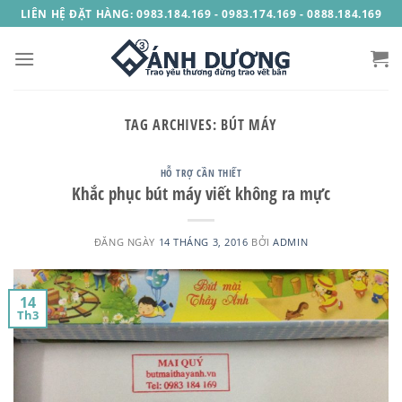
Skip
LIÊN HỆ ĐẶT HÀNG: 0983.184.169 - 0983.174.169 - 0888.184.169
to
content
TAG ARCHIVES:
BÚT MÁY
HỖ TRỢ CẦN THIẾT
Khắc phục bút máy viết không ra mực
ĐĂNG NGÀY
14 THÁNG 3, 2016
BỞI
ADMIN
14
Th3