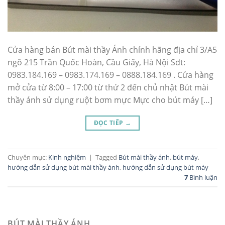
Cửa hàng bán Bút mài thầy Ánh chính hãng địa chỉ 3/A5
ngõ 215 Trần Quốc Hoàn, Cầu Giấy, Hà Nội Sđt:
0983.184.169 – 0983.174.169 – 0888.184.169 . Cửa hàng
mở cửa từ 8:00 – 17:00 từ thứ 2 đến chủ nhật Bút mài
thầy ánh sử dụng ruột bơm mực Mực cho bút máy […]
ĐỌC TIẾP
→
Chuyên mục:
Kinh nghiệm
|
Tagged
Bút mài thầy ánh
,
bút máy
,
hướng dẫn sử dụng bút mài thầy ánh
,
hướng dẫn sử dụng bút máy
7
Bình luận
BÚT MÀI THẦY ÁNH