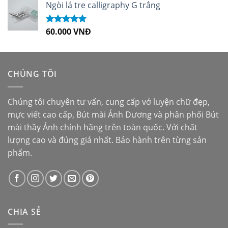
sao
Ngòi lá tre calligraphy G trắng
60.000
VNĐ
Được xếp
hạng
5.00
5
sao
CHÚNG TÔI
Chúng tôi chuyên tư vấn, cung cấp vở luyện chữ đẹp,
mực viết cao cấp,
Bút mài Ánh Dương
và phân phối
Bút
mài thầy Ánh
chính hãng trên toàn quốc. Với chất
lượng cao và đúng giá nhất. Bảo hành trên từng sản
phẩm.
CHIA SẺ