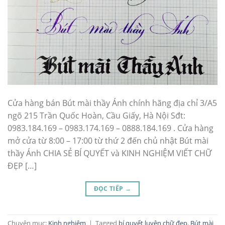
Cửa hàng bán Bút mài thầy Ánh chính hãng địa chỉ 3/A5
ngõ 215 Trần Quốc Hoàn, Cầu Giấy, Hà Nội Sđt:
0983.184.169 – 0983.174.169 – 0888.184.169 . Cửa hàng
mở cửa từ 8:00 – 17:00 từ thứ 2 đến chủ nhật Bút mài
thầy Ánh CHIA SẺ BÍ QUYẾT và KINH NGHIỆM VIẾT CHỮ
ĐẸP […]
ĐỌC TIẾP
→
Chuyên mục:
Kinh nghiệm
|
Tagged
bí quyết luyện chữ đẹp
,
Bút mài