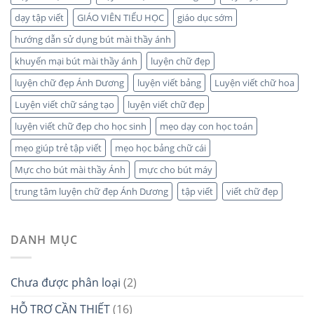
dạy tập viết
GIÁO VIÊN TIỂU HỌC
giáo dục sớm
hướng dẫn sử dụng bút mài thầy ánh
khuyến mại bút mài thầy ánh
luyện chữ đẹp
luyện chữ đẹp Ánh Dương
luyện viết bảng
Luyện viết chữ hoa
Luyện viết chữ sáng tạo
luyện viết chữ đẹp
luyện viết chữ đẹp cho học sinh
mẹo dạy con học toán
mẹo giúp trẻ tập viết
mẹo học bảng chữ cái
Mực cho bút mài thầy Ánh
mực cho bút máy
trung tâm luyện chữ đẹp Ánh Dương
tập viết
viết chữ đẹp
DANH MỤC
Chưa được phân loại
(2)
HỖ TRỢ CẦN THIẾT
(16)