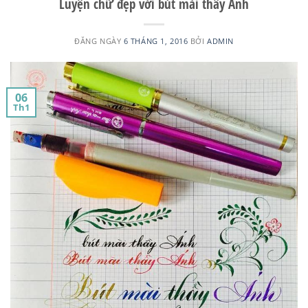
Luyện chữ đẹp với bút mài thầy Ánh
ĐĂNG NGÀY
6 THÁNG 1, 2016
BỞI
ADMIN
06
Th1