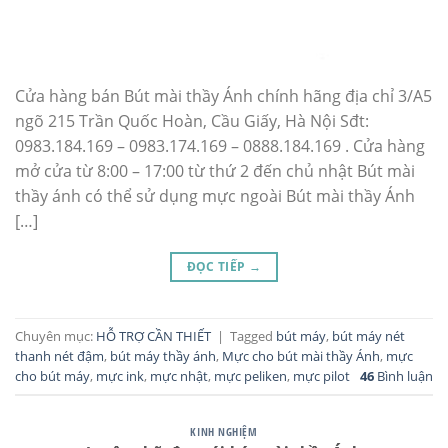
Cửa hàng bán Bút mài thầy Ánh chính hãng địa chỉ 3/A5
ngõ 215 Trần Quốc Hoàn, Cầu Giấy, Hà Nội Sđt:
0983.184.169 – 0983.174.169 – 0888.184.169 . Cửa hàng
mở cửa từ 8:00 – 17:00 từ thứ 2 đến chủ nhật Bút mài
thầy ánh có thể sử dụng mực ngoài Bút mài thầy Ánh
[…]
ĐỌC TIẾP
→
Chuyên mục:
HỖ TRỢ CẦN THIẾT
|
Tagged
bút máy
,
bút máy nét
thanh nét đậm
,
bút máy thầy ánh
,
Mực cho bút mài thầy Ánh
,
mực
cho bút máy
,
mực ink
,
mực nhật
,
mực peliken
,
mực pilot
46
Bình luận
KINH NGHIỆM