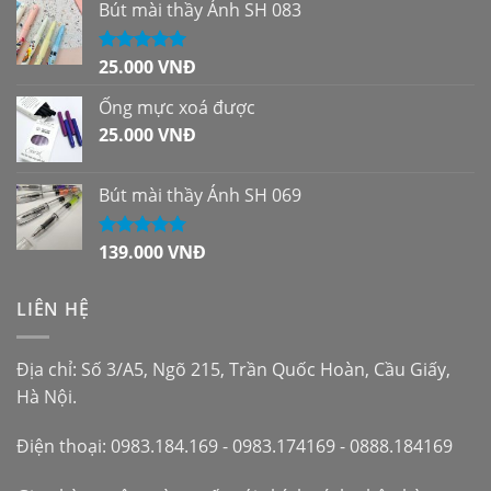
sao
Bút mài thầy Ánh SH 083
25.000
VNĐ
Được xếp
hạng
5.00
5
sao
Ống mực xoá được
25.000
VNĐ
Bút mài thầy Ánh SH 069
139.000
VNĐ
Được xếp
hạng
5.00
5
sao
LIÊN HỆ
Địa chỉ: Số 3/A5, Ngõ 215, Trần Quốc Hoàn, Cầu Giấy,
Hà Nội.
Điện thoại: 0983.184.169 - 0983.174169 - 0888.184169