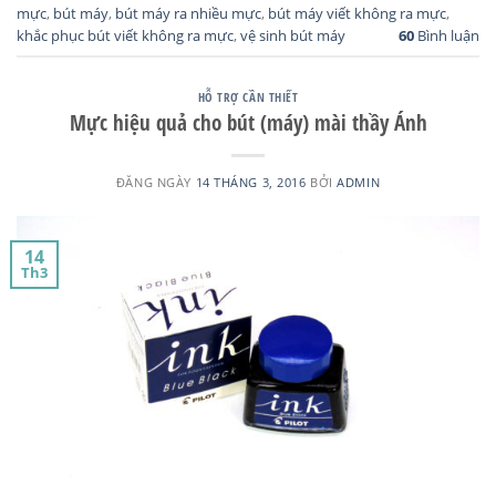
mực
,
bút máy
,
bút máy ra nhiều mực
,
bút máy viết không ra mực
,
khắc phục bút viết không ra mực
,
vệ sinh bút máy
60
Bình luận
HỖ TRỢ CẦN THIẾT
Mực hiệu quả cho bút (máy) mài thầy Ánh
ĐĂNG NGÀY
14 THÁNG 3, 2016
BỞI
ADMIN
14
Th3