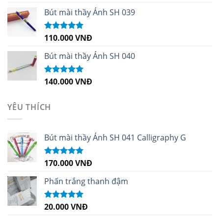
hạng
5.00
5
sao
Bút mài thầy Ánh SH 039
110.000
VNĐ
Được xếp
hạng
5.00
5
sao
Bút mài thầy Ánh SH 040
140.000
VNĐ
Được xếp
hạng
5.00
5
sao
YÊU THÍCH
Bút mài thầy Ánh SH 041 Calligraphy G
170.000
VNĐ
Được xếp
hạng
5.00
5
sao
Phấn trắng thanh đậm
20.000
VNĐ
Được xếp
hạng
5.00
5