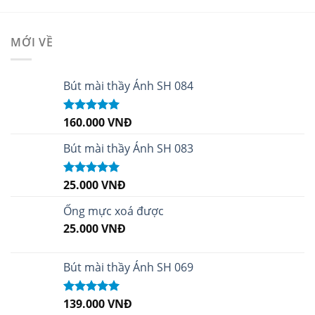
MỚI VỀ
Bút mài thầy Ánh SH 084
160.000
VNĐ
Được xếp
hạng
5.00
5
sao
Bút mài thầy Ánh SH 083
25.000
VNĐ
Được xếp
hạng
5.00
5
sao
Ống mực xoá được
25.000
VNĐ
Bút mài thầy Ánh SH 069
139.000
VNĐ
Được xếp
hạng
5.00
5