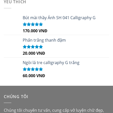
YÊU THÍCH
Bút mài thầy Ánh SH 041 Calligraphy G
170.000
VNĐ
Được xếp
hạng
5.00
5
sao
Phấn trắng thanh đậm
20.000
VNĐ
Được xếp
hạng
5.00
5
sao
Ngòi lá tre calligraphy G trắng
60.000
VNĐ
Được xếp
hạng
5.00
5
sao
CHÚNG TÔI
Chúng tôi chuyên tư vấn, cung cấp vở luyện chữ đẹp,