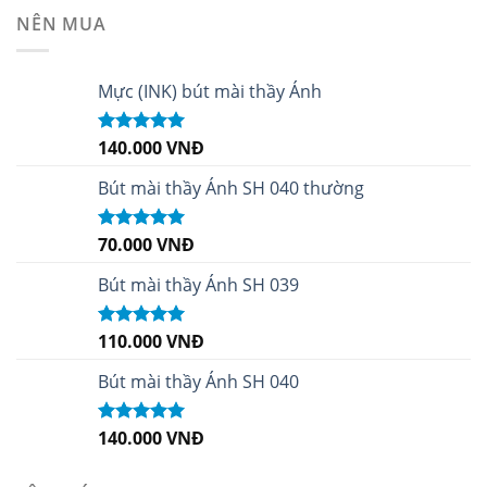
NÊN MUA
Mực (INK) bút mài thầy Ánh
140.000
VNĐ
Được xếp
hạng
4.96
5
sao
Bút mài thầy Ánh SH 040 thường
70.000
VNĐ
Được xếp
hạng
5.00
5
sao
Bút mài thầy Ánh SH 039
110.000
VNĐ
Được xếp
hạng
5.00
5
sao
Bút mài thầy Ánh SH 040
140.000
VNĐ
Được xếp
hạng
5.00
5
sao