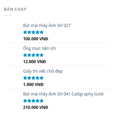
sao
BÁN CHẠY
Bút mài thầy Ánh SH 027
100.000
VNĐ
Được xếp
hạng
5.00
5
sao
Ống mực tiện ích
12.000
VNĐ
Được xếp
hạng
5.00
5
sao
Giấy thi viết chữ đẹp
1.000
VNĐ
Được xếp
hạng
5.00
5
sao
Bút mài thầy Ánh SH 041 Calligraphy Gold
210.000
VNĐ
Được xếp
hạng
4.99
5
sao