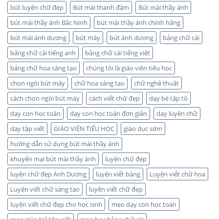
bút luyện chữ đẹp
Bút mài thanh đậm
Bút mài thầy ánh
bút mài thầy ánh Bắc Ninh
bút mài thầy ánh chính hãng
bút mài ánh dương
bút máy
bút ánh dương
bảng chữ cái
bảng chữ cái tiếng anh
bảng chữ cái tiếng việt
bảng chữ hoa sáng tạo
chúng tôi là giáo viên tiểu học
chọn ngòi bút máy
chữ hoa sáng tạo
chữ nghệ thuật
cách chọn ngòi bút máy
cách viết chữ đẹp
dạy bé tập tô
dạy con học toán
dạy con học toán đơn giản
dạy luyện chữ
dạy tập viết
GIÁO VIÊN TIỂU HỌC
giáo dục sớm
hướng dẫn sử dụng bút mài thầy ánh
khuyến mại bút mài thầy ánh
luyện chữ đẹp
luyện chữ đẹp Ánh Dương
luyện viết bảng
Luyện viết chữ hoa
Luyện viết chữ sáng tạo
luyện viết chữ đẹp
luyện viết chữ đẹp cho học sinh
mẹo dạy con học toán