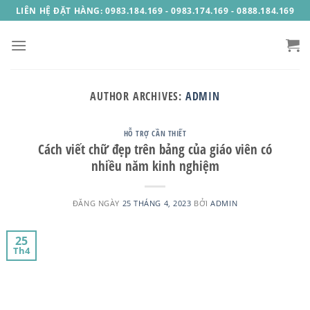
Skip
LIÊN HỆ ĐẶT HÀNG: 0983.184.169 - 0983.174.169 - 0888.184.169
to
content
AUTHOR ARCHIVES:
ADMIN
HỖ TRỢ CẦN THIẾT
Cách viết chữ đẹp trên bảng của giáo viên có
nhiều năm kinh nghiệm
ĐĂNG NGÀY
25 THÁNG 4, 2023
BỞI
ADMIN
25
Th4