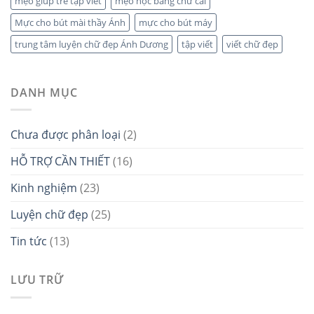
mẹo giúp trẻ tập viết
mẹo học bảng chữ cái
Mực cho bút mài thầy Ánh
mực cho bút máy
trung tâm luyện chữ đẹp Ánh Dương
tập viết
viết chữ đẹp
DANH MỤC
Chưa được phân loại
(2)
HỖ TRỢ CẦN THIẾT
(16)
Kinh nghiệm
(23)
Luyện chữ đẹp
(25)
Tin tức
(13)
LƯU TRỮ