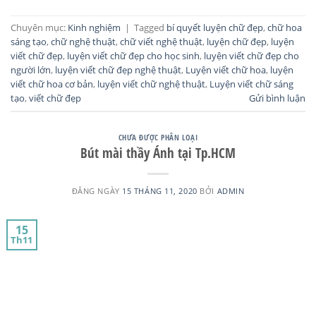
Chuyên mục:
Kinh nghiệm
|
Tagged
bí quyết luyện chữ đẹp
,
chữ hoa
sáng tạo
,
chữ nghệ thuật
,
chữ viết nghệ thuật
,
luyện chữ đẹp
,
luyện
viết chữ đẹp
,
luyện viết chữ đẹp cho học sinh
,
luyện viết chữ đẹp cho
người lớn
,
luyện viết chữ đẹp nghệ thuật
,
Luyện viết chữ hoa
,
luyện
viết chữ hoa cơ bản
,
luyện viết chữ nghệ thuật
,
Luyện viết chữ sáng
tạo
,
viết chữ đẹp
Gửi bình luận
CHƯA ĐƯỢC PHÂN LOẠI
Bút mài thầy Ánh tại Tp.HCM
ĐĂNG NGÀY
15 THÁNG 11, 2020
BỞI
ADMIN
15
Th11