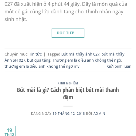
027 đã xuất hiện ở 4 phút 44 giây. Đây là món quà của
một cô gái cùng lớp dành tặng cho Thịnh nhân ngày
sinh nhật.
ĐỌC TIẾP
→
Chuyên mục:
Tin tức
|
Tagged
Bút mài thầy ánh 027
,
bút mài thầy
Ánh SH 027
,
bút quà tặng
,
Thương em là điều anh không thể ngờ
,
thương em là điều anh không thể ngờ mv
Gửi bình luận
KINH NGHIỆM
Bút mài là gì? Cách phân biệt bút mài thanh
đậm
ĐĂNG NGÀY
19 THÁNG 12, 2018
BỞI
ADMIN
19
Th12