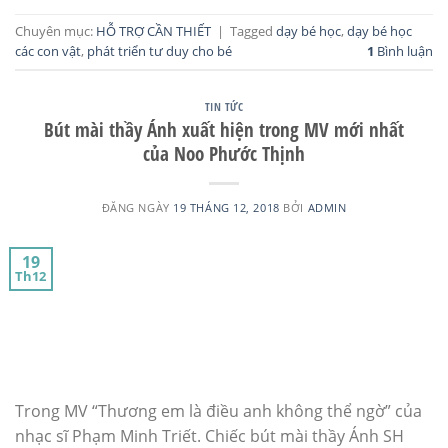
Chuyên mục:
HỖ TRỢ CẦN THIẾT
|
Tagged
dạy bé học
,
dạy bé học
các con vật
,
phát triển tư duy cho bé
1
Bình luận
TIN TỨC
Bút mài thầy Ánh xuất hiện trong MV mới nhất
của Noo Phước Thịnh
ĐĂNG NGÀY
19 THÁNG 12, 2018
BỞI
ADMIN
19
Th12
Trong MV “Thương em là điều anh không thể ngờ” của
nhạc sĩ Phạm Minh Triết. Chiếc bút mài thầy Ánh SH