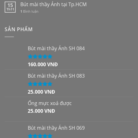
Bút mài thầy Ánh tại Tp.HCM
15
Th11
1
Bình luận
SẢN PHẨM
Bút mài thầy Ánh SH 084
160.000
VNĐ
Được xếp
hạng
5.00
5
sao
Bút mài thầy Ánh SH 083
25.000
VNĐ
Được xếp
hạng
5.00
5
sao
Ống mực xoá được
25.000
VNĐ
Bút mài thầy Ánh SH 069