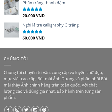
sao
Phấn trắng thanh đậm
20.000
VNĐ
Được xếp
hạng
5.00
5
sao
Ngòi lá tre calligraphy G trắng
60.000
VNĐ
Được xếp
hạng
5.00
5
sao
CHÚNG TÔI
Chúng tôi chuyên tư vấn, cung cấp vở luyện chữ đẹp,
mực viết cao cấp,
Bút mài Ánh Dương
và phân phối
Bút
mài thầy Ánh
chính hãng trên toàn quốc. Với chất
lượng cao và đúng giá nhất. Bảo hành trên từng sản
phẩm.