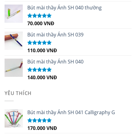
hạng
4.96
5
sao
Bút mài thầy Ánh SH 040 thường
70.000
VNĐ
Được xếp
hạng
5.00
5
sao
Bút mài thầy Ánh SH 039
110.000
VNĐ
Được xếp
hạng
5.00
5
sao
Bút mài thầy Ánh SH 040
140.000
VNĐ
Được xếp
hạng
5.00
5
sao
YÊU THÍCH
Bút mài thầy Ánh SH 041 Calligraphy G
170.000
VNĐ
Được xếp
hạng
5.00
5