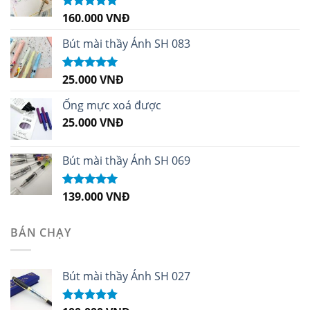
160.000
VNĐ
Được xếp
hạng
5.00
5
sao
Bút mài thầy Ánh SH 083
25.000
VNĐ
Được xếp
hạng
5.00
5
sao
Ống mực xoá được
25.000
VNĐ
Bút mài thầy Ánh SH 069
139.000
VNĐ
Được xếp
hạng
5.00
5
sao
BÁN CHẠY
Bút mài thầy Ánh SH 027