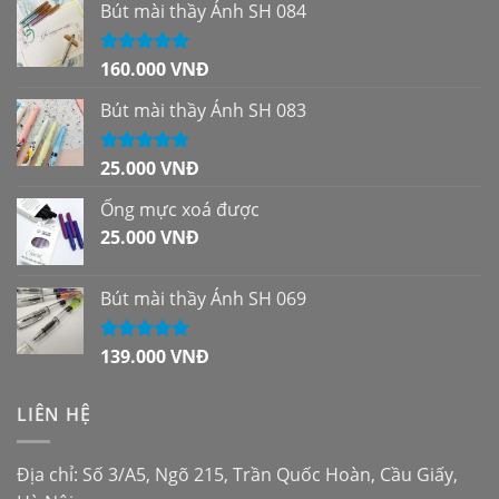
Bút mài thầy Ánh SH 084
160.000
VNĐ
Được xếp
hạng
5.00
5
sao
Bút mài thầy Ánh SH 083
25.000
VNĐ
Được xếp
hạng
5.00
5
sao
Ống mực xoá được
25.000
VNĐ
Bút mài thầy Ánh SH 069
139.000
VNĐ
Được xếp
hạng
5.00
5
sao
LIÊN HỆ
Địa chỉ: Số 3/A5, Ngõ 215, Trần Quốc Hoàn, Cầu Giấy,