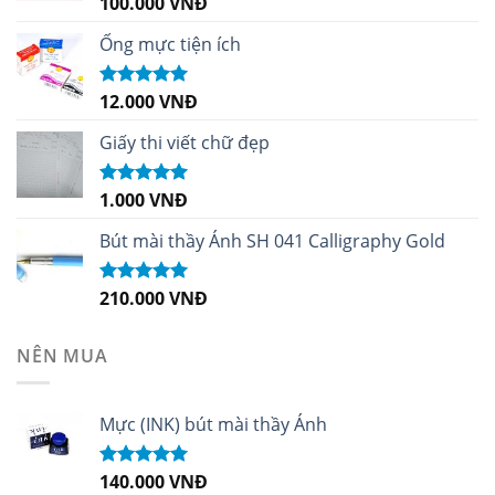
100.000
VNĐ
Được xếp
hạng
5.00
5
sao
Ống mực tiện ích
12.000
VNĐ
Được xếp
hạng
5.00
5
sao
Giấy thi viết chữ đẹp
1.000
VNĐ
Được xếp
hạng
5.00
5
sao
Bút mài thầy Ánh SH 041 Calligraphy Gold
210.000
VNĐ
Được xếp
hạng
4.99
5
sao
NÊN MUA
Mực (INK) bút mài thầy Ánh
140.000
VNĐ
Được xếp