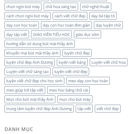
chọn ngòi bút máy
chữ hoa sáng tạo
chữ nghệ thuật
cách chọn ngòi bút máy
cách viết chữ đẹp
dạy bé tập tô
dạy con học toán
dạy con học toán đơn giản
dạy luyện chữ
dạy tập viết
GIÁO VIÊN TIỂU HỌC
giáo dục sớm
hướng dẫn sử dụng bút mài thầy ánh
khuyến mại bút mài thầy ánh
luyện chữ đẹp
luyện chữ đẹp Ánh Dương
luyện viết bảng
Luyện viết chữ hoa
Luyện viết chữ sáng tạo
luyện viết chữ đẹp
luyện viết chữ đẹp cho học sinh
mẹo dạy con học toán
mẹo giúp trẻ tập viết
mẹo học bảng chữ cái
Mực cho bút mài thầy Ánh
mực cho bút máy
trung tâm luyện chữ đẹp Ánh Dương
tập viết
viết chữ đẹp
DANH MỤC