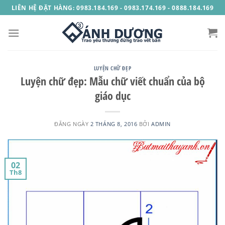
Skip
LIÊN HỆ ĐẶT HÀNG: 0983.184.169 - 0983.174.169 - 0888.184.169
to
content
LUYỆN CHỮ ĐẸP
Luyện chữ đẹp: Mẫu chữ viết chuẩn của bộ
giáo dục
ĐĂNG NGÀY
2 THÁNG 8, 2016
BỞI
ADMIN
02
Th8