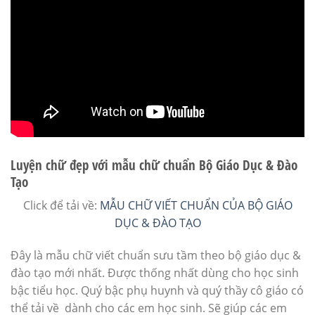
Luyện chữ đẹp với mẫu chữ chuẩn Bộ Giáo Dục & Đào
Tạo
Click để tải về:
MẪU CHỮ VIẾT CHUẨN CỦA BỘ GIÁO
DỤC & ĐÀO TẠO
Đây là mẫu chữ viết chuẩn sưu tầm theo bộ giáo dục &
đào tạo mới nhất. Được thống nhất dùng cho học sinh
bậc tiểu học. Quý bậc phụ huynh và quý thầy cô giáo có
thể tải về dành cho các em học sinh. Sẽ giúp các em