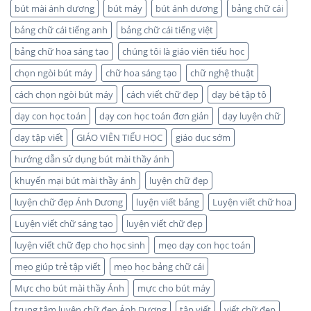
bút mài ánh dương
bút máy
bút ánh dương
bảng chữ cái
bảng chữ cái tiếng anh
bảng chữ cái tiếng việt
bảng chữ hoa sáng tạo
chúng tôi là giáo viên tiểu học
chọn ngòi bút máy
chữ hoa sáng tạo
chữ nghệ thuật
cách chọn ngòi bút máy
cách viết chữ đẹp
dạy bé tập tô
dạy con học toán
dạy con học toán đơn giản
dạy luyện chữ
dạy tập viết
GIÁO VIÊN TIỂU HỌC
giáo dục sớm
hướng dẫn sử dụng bút mài thầy ánh
khuyến mại bút mài thầy ánh
luyện chữ đẹp
luyện chữ đẹp Ánh Dương
luyện viết bảng
Luyện viết chữ hoa
Luyện viết chữ sáng tạo
luyện viết chữ đẹp
luyện viết chữ đẹp cho học sinh
mẹo dạy con học toán
mẹo giúp trẻ tập viết
mẹo học bảng chữ cái
Mực cho bút mài thầy Ánh
mực cho bút máy
trung tâm luyện chữ đẹp Ánh Dương
tập viết
viết chữ đẹp