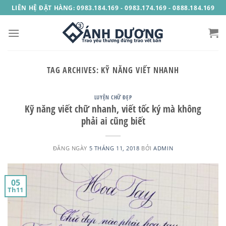
Skip
LIÊN HỆ ĐẶT HÀNG: 0983.184.169 - 0983.174.169 - 0888.184.169
to
content
TAG ARCHIVES:
KỸ NĂNG VIẾT NHANH
LUYỆN CHỮ ĐẸP
Kỹ năng viết chữ nhanh, viết tốc ký mà không
phải ai cũng biết
ĐĂNG NGÀY
5 THÁNG 11, 2018
BỞI
ADMIN
05
Th11