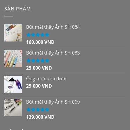
SẢN PHẨM
Bút mài thầy Ánh SH 084
160.000
VNĐ
Được xếp
hạng
5.00
5
sao
Bút mài thầy Ánh SH 083
25.000
VNĐ
Được xếp
hạng
5.00
5
sao
Ống mực xoá được
25.000
VNĐ
Bút mài thầy Ánh SH 069
139.000
VNĐ
Được xếp
hạng
5.00
5
sao