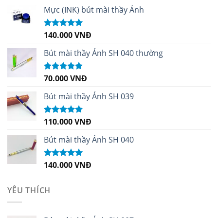
Mực (INK) bút mài thầy Ánh
140.000
VNĐ
Được xếp
hạng
4.96
5
sao
Bút mài thầy Ánh SH 040 thường
70.000
VNĐ
Được xếp
hạng
5.00
5
sao
Bút mài thầy Ánh SH 039
110.000
VNĐ
Được xếp
hạng
5.00
5
sao
Bút mài thầy Ánh SH 040
140.000
VNĐ
Được xếp
hạng
5.00
5
sao
YÊU THÍCH