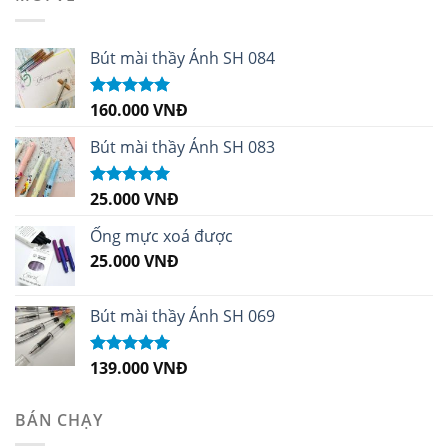
Bút mài thầy Ánh SH 084
160.000
VNĐ
Được xếp
hạng
5.00
5
sao
Bút mài thầy Ánh SH 083
25.000
VNĐ
Được xếp
hạng
5.00
5
sao
Ống mực xoá được
25.000
VNĐ
Bút mài thầy Ánh SH 069
139.000
VNĐ
Được xếp
hạng
5.00
5
sao
BÁN CHẠY