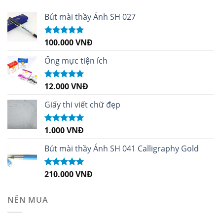
Bút mài thầy Ánh SH 027
100.000
VNĐ
Được xếp
hạng
5.00
5
sao
Ống mực tiện ích
12.000
VNĐ
Được xếp
hạng
5.00
5
sao
Giấy thi viết chữ đẹp
1.000
VNĐ
Được xếp
hạng
5.00
5
sao
Bút mài thầy Ánh SH 041 Calligraphy Gold
210.000
VNĐ
Được xếp
hạng
4.99
5
sao
NÊN MUA