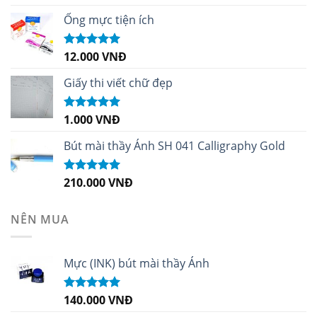
hạng
5.00
5
sao
Ống mực tiện ích
12.000
VNĐ
Được xếp
hạng
5.00
5
sao
Giấy thi viết chữ đẹp
1.000
VNĐ
Được xếp
hạng
5.00
5
sao
Bút mài thầy Ánh SH 041 Calligraphy Gold
210.000
VNĐ
Được xếp
hạng
4.99
5
sao
NÊN MUA
Mực (INK) bút mài thầy Ánh
140.000
VNĐ
Được xếp
hạng
4.96
5