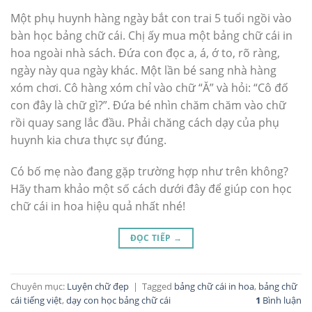
Một phụ huynh hàng ngày bắt con trai 5 tuổi ngồi vào
bàn học bảng chữ cái. Chị ấy mua một bảng chữ cái in
hoa ngoài nhà sách. Đứa con đọc a, á, ớ to, rõ ràng,
ngày này qua ngày khác. Một lần bé sang nhà hàng
xóm chơi. Cô hàng xóm chỉ vào chữ “Ă” và hỏi: “Cô đố
con đây là chữ gì?”. Đứa bé nhìn chăm chăm vào chữ
rồi quay sang lắc đầu. Phải chăng cách dạy của phụ
huynh kia chưa thực sự đúng.
Có bố mẹ nào đang gặp trường hợp như trên không?
Hãy tham khảo một số cách dưới đây để giúp con học
chữ cái in hoa hiệu quả nhất nhé!
ĐỌC TIẾP
→
Chuyên mục:
Luyện chữ đẹp
|
Tagged
bảng chữ cái in hoa
,
bảng chữ
cái tiếng việt
,
dạy con học bảng chữ cái
1
Bình luận