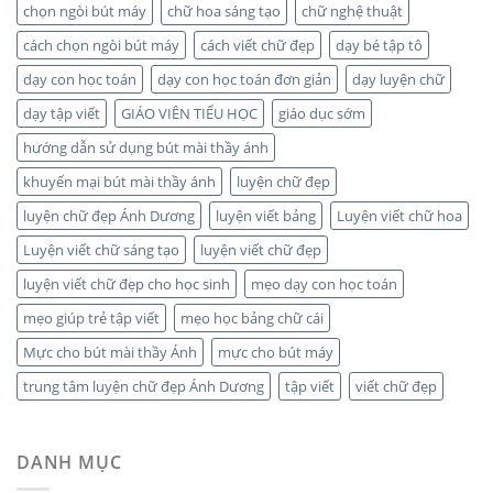
chọn ngòi bút máy
chữ hoa sáng tạo
chữ nghệ thuật
cách chọn ngòi bút máy
cách viết chữ đẹp
dạy bé tập tô
dạy con học toán
dạy con học toán đơn giản
dạy luyện chữ
dạy tập viết
GIÁO VIÊN TIỂU HỌC
giáo dục sớm
hướng dẫn sử dụng bút mài thầy ánh
khuyến mại bút mài thầy ánh
luyện chữ đẹp
luyện chữ đẹp Ánh Dương
luyện viết bảng
Luyện viết chữ hoa
Luyện viết chữ sáng tạo
luyện viết chữ đẹp
luyện viết chữ đẹp cho học sinh
mẹo dạy con học toán
mẹo giúp trẻ tập viết
mẹo học bảng chữ cái
Mực cho bút mài thầy Ánh
mực cho bút máy
trung tâm luyện chữ đẹp Ánh Dương
tập viết
viết chữ đẹp
DANH MỤC