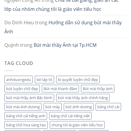
nguyễn Công An
trong
Chia sẻ bài giảng, giáo án các
lớp của nhóm chúng tôi là giáo viên tiểu học
Do Dinh Hieu
trong
Hướng dẫn sử dụng bút mài thầy
Ánh
Quỳnh
trong
Bút mài thầy Ánh tại Tp.HCM
TAG CLOUD
anhduongedu
bé tập tô
bí quyết luyện chữ đẹp
bút luyện chữ đẹp
Bút mài thanh đậm
Bút mài thầy ánh
bút mài thầy ánh Bắc Ninh
bút mài thầy ánh chính hãng
bút mài ánh dương
bút máy
bút ánh dương
bảng chữ cái
bảng chữ cái tiếng anh
bảng chữ cái tiếng việt
bảng chữ hoa sáng tạo
chúng tôi là giáo viên tiểu học