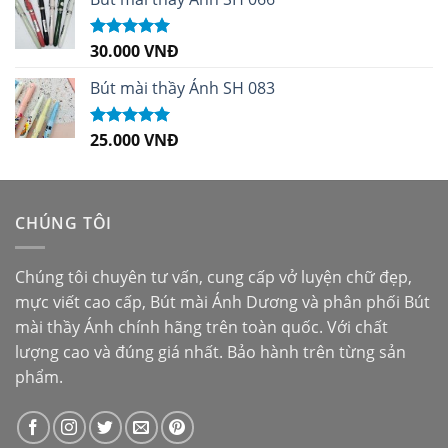
30.000
VNĐ
Được xếp
hạng
5.00
5
sao
Bút mài thầy Ánh SH 083
25.000
VNĐ
Được xếp
hạng
5.00
5
sao
CHÚNG TÔI
Chúng tôi chuyên tư vấn, cung cấp vở luyện chữ đẹp,
mực viết cao cấp,
Bút mài Ánh Dương
và phân phối
Bút
mài thầy Ánh
chính hãng trên toàn quốc. Với chất
lượng cao và đúng giá nhất. Bảo hành trên từng sản
phẩm.