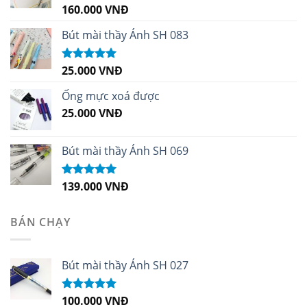
160.000
VNĐ
Được xếp
hạng
5.00
5
sao
Bút mài thầy Ánh SH 083
25.000
VNĐ
Được xếp
hạng
5.00
5
sao
Ống mực xoá được
25.000
VNĐ
Bút mài thầy Ánh SH 069
139.000
VNĐ
Được xếp
hạng
5.00
5
sao
BÁN CHẠY
Bút mài thầy Ánh SH 027
100.000
VNĐ
Được xếp