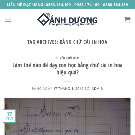
Skip
LIÊN HỆ ĐẶT HÀNG: 0983.184.169 - 0983.174.169 - 0888.184.169
to
content
TAG ARCHIVES:
BẢNG CHỮ CÁI IN HOA
LUYỆN CHỮ ĐẸP
Làm thế nào để dạy con học bảng chữ cái in hoa
hiệu quả?
ĐĂNG NGÀY
17 THÁNG 1, 2019
BỞI
ADMIN
17
Th1