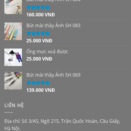
160.000
VNĐ
Được xếp
hạng
5.00
5
sao
Bút mài thầy Ánh SH 083
25.000
VNĐ
Được xếp
hạng
5.00
5
sao
Ống mực xoá được
25.000
VNĐ
Bút mài thầy Ánh SH 069
139.000
VNĐ
Được xếp
hạng
5.00
5
sao
LIÊN HỆ
Địa chỉ: Số 3/A5, Ngõ 215, Trần Quốc Hoàn, Cầu Giấy,
Hà Nội.