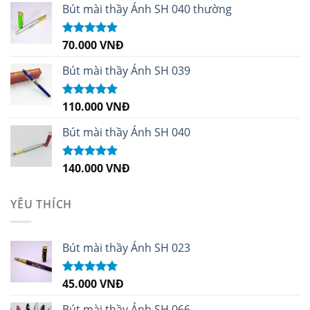
sao
Bút mài thầy Ánh SH 040 thường
70.000
VNĐ
Được xếp
hạng
5.00
5
sao
Bút mài thầy Ánh SH 039
110.000
VNĐ
Được xếp
hạng
5.00
5
sao
Bút mài thầy Ánh SH 040
140.000
VNĐ
Được xếp
hạng
5.00
5
sao
YÊU THÍCH
Bút mài thầy Ánh SH 023
45.000
VNĐ
Được xếp
hạng
5.00
5
sao
Bút mài thầy Ánh SH 066