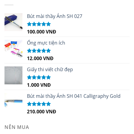
Bút mài thầy Ánh SH 027
100.000
VNĐ
Được xếp
hạng
5.00
5
sao
Ống mực tiện ích
12.000
VNĐ
Được xếp
hạng
5.00
5
sao
Giấy thi viết chữ đẹp
1.000
VNĐ
Được xếp
hạng
5.00
5
sao
Bút mài thầy Ánh SH 041 Calligraphy Gold
210.000
VNĐ
Được xếp
hạng
4.99
5
sao
NÊN MUA