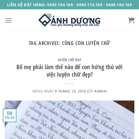
Skip
LIÊN HỆ ĐẶT HÀNG: 0983.184.169 - 0983.174.169 - 0888.184.169
to
content
TAG ARCHIVES:
CÙNG CON LUYỆN CHỮ
LUYỆN CHỮ ĐẸP
Bố mẹ phải làm thế nào để con hứng thú với
việc luyện chữ đẹp?
ĐĂNG NGÀY
8 THÁNG 10, 2018
BỞI
ADMIN
08
Th10