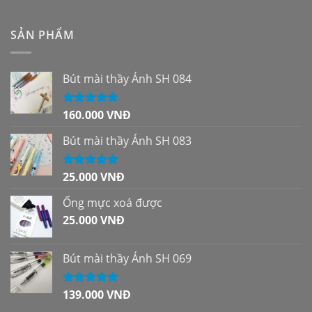
SẢN PHẨM
Bút mài thầy Ánh SH 084
160.000
VNĐ
Được xếp
hạng
5.00
5
sao
Bút mài thầy Ánh SH 083
25.000
VNĐ
Được xếp
hạng
5.00
5
sao
Ống mực xoá được
25.000
VNĐ
Bút mài thầy Ánh SH 069
139.000
VNĐ
Được xếp
hạng
5.00
5