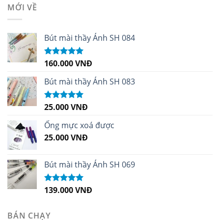
MỚI VỀ
Bút mài thầy Ánh SH 084
160.000
VNĐ
Được xếp
hạng
5.00
5
sao
Bút mài thầy Ánh SH 083
25.000
VNĐ
Được xếp
hạng
5.00
5
sao
Ống mực xoá được
25.000
VNĐ
Bút mài thầy Ánh SH 069
139.000
VNĐ
Được xếp
hạng
5.00
5
sao
BÁN CHẠY