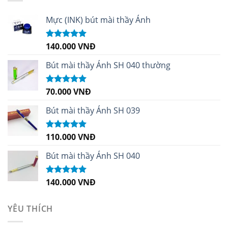
Mực (INK) bút mài thầy Ánh
140.000
VNĐ
Được xếp
hạng
4.96
5
sao
Bút mài thầy Ánh SH 040 thường
70.000
VNĐ
Được xếp
hạng
5.00
5
sao
Bút mài thầy Ánh SH 039
110.000
VNĐ
Được xếp
hạng
5.00
5
sao
Bút mài thầy Ánh SH 040
140.000
VNĐ
Được xếp
hạng
5.00
5
sao
YÊU THÍCH