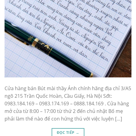
Cửa hàng bán Bút mài thầy Ánh chính hãng địa chỉ 3/A5
ngõ 215 Trần Quốc Hoàn, Cầu Giấy, Hà Nội Sđt:
0983.184.169 – 0983.174.169 – 0888.184.169 . Cửa hàng
mở cửa từ 8:00 – 17:00 từ thứ 2 đến chủ nhật Bố mẹ
phải làm thế nào để con hứng thú với việc luyện […]
ĐỌC TIẾP
→