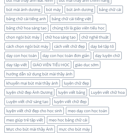
bút mài thầy ánh Bắc Ninh
bút mài thầy ánh chính hãng
bút mài ánh dương
bút máy
bút ánh dương
bảng chữ cái
bảng chữ cái tiếng anh
bảng chữ cái tiếng việt
bảng chữ hoa sáng tạo
chúng tôi là giáo viên tiểu học
chọn ngòi bút máy
chữ hoa sáng tạo
chữ nghệ thuật
cách chọn ngòi bút máy
cách viết chữ đẹp
dạy bé tập tô
dạy con học toán
dạy con học toán đơn giản
dạy luyện chữ
dạy tập viết
GIÁO VIÊN TIỂU HỌC
giáo dục sớm
hướng dẫn sử dụng bút mài thầy ánh
khuyến mại bút mài thầy ánh
luyện chữ đẹp
luyện chữ đẹp Ánh Dương
luyện viết bảng
Luyện viết chữ hoa
Luyện viết chữ sáng tạo
luyện viết chữ đẹp
luyện viết chữ đẹp cho học sinh
mẹo dạy con học toán
mẹo giúp trẻ tập viết
mẹo học bảng chữ cái
Mực cho bút mài thầy Ánh
mực cho bút máy