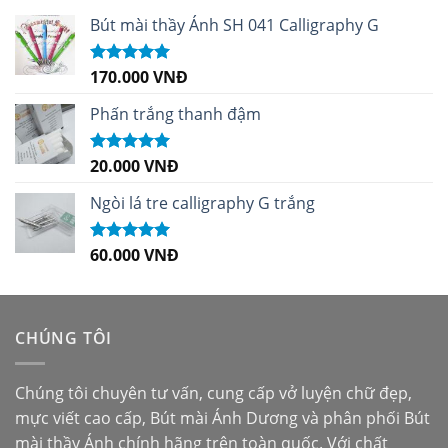
Bút mài thầy Ánh SH 041 Calligraphy G
170.000
VNĐ
Được xếp
hạng
5.00
5
sao
Phấn trắng thanh đậm
20.000
VNĐ
Được xếp
hạng
5.00
5
sao
Ngòi lá tre calligraphy G trắng
60.000
VNĐ
Được xếp
hạng
5.00
5
sao
CHÚNG TÔI
Chúng tôi chuyên tư vấn, cung cấp vở luyện chữ đẹp,
mực viết cao cấp,
Bút mài Ánh Dương
và phân phối
Bút
mài thầy Ánh
chính hãng trên toàn quốc. Với chất