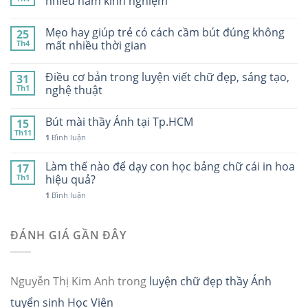
nhiều năm kinh nghiệm
Mẹo hay giúp trẻ có cách cầm bút đúng không
25
Th4
mất nhiều thời gian
Điều cơ bản trong luyện viết chữ đẹp, sáng tạo,
31
Th1
nghệ thuật
Bút mài thầy Ánh tại Tp.HCM
15
Th11
1
Bình luận
Làm thế nào để dạy con học bảng chữ cái in hoa
17
Th1
hiệu quả?
1
Bình luận
ĐÁNH GIÁ GẦN ĐÂY
Nguyễn Thị Kim Anh
trong
luyện chữ đẹp thầy Ánh
tuyển sinh Học Viên