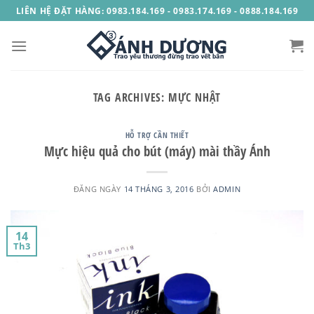
Skip
LIÊN HỆ ĐẶT HÀNG: 0983.184.169 - 0983.174.169 - 0888.184.169
to
content
TAG ARCHIVES:
MỰC NHẬT
HỖ TRỢ CẦN THIẾT
Mực hiệu quả cho bút (máy) mài thầy Ánh
ĐĂNG NGÀY
14 THÁNG 3, 2016
BỞI
ADMIN
14
Th3