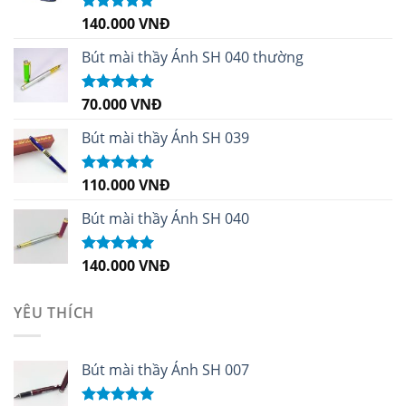
140.000
VNĐ
Được xếp
hạng
4.96
5
sao
Bút mài thầy Ánh SH 040 thường
70.000
VNĐ
Được xếp
hạng
5.00
5
sao
Bút mài thầy Ánh SH 039
110.000
VNĐ
Được xếp
hạng
5.00
5
sao
Bút mài thầy Ánh SH 040
140.000
VNĐ
Được xếp
hạng
5.00
5
sao
YÊU THÍCH
Bút mài thầy Ánh SH 007