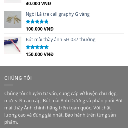
40.000
VNĐ
Được xếp
hạng
5.00
5
sao
Ngòi Lá tre calligraphy G vàng
100.000
VNĐ
Được xếp
hạng
5.00
5
sao
Bút mài thầy ánh SH 037 thường
150.000
VNĐ
Được xếp
hạng
5.00
5
sao
CHÚNG TÔI
Chúng tôi chuyên tư vấn, cung cấp vở luyện chữ đẹp,
mực viết cao cấp,
Bút mài Ánh Dương
và phân phối
Bút
mài thầy Ánh
chính hãng trên toàn quốc. Với chất
lượng cao và đúng giá nhất. Bảo hành trên từng sản
phẩm.