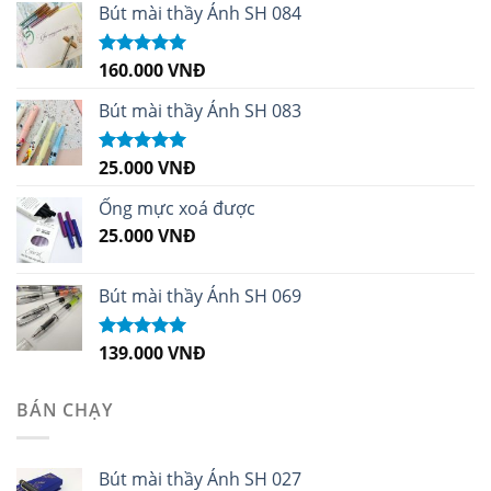
Bút mài thầy Ánh SH 084
160.000
VNĐ
Được xếp
hạng
5.00
5
sao
Bút mài thầy Ánh SH 083
25.000
VNĐ
Được xếp
hạng
5.00
5
sao
Ống mực xoá được
25.000
VNĐ
Bút mài thầy Ánh SH 069
139.000
VNĐ
Được xếp
hạng
5.00
5
sao
BÁN CHẠY
Bút mài thầy Ánh SH 027