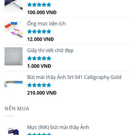
100.000
VNĐ
Được xếp
hạng
5.00
5
sao
Ống mực tiện ích
12.000
VNĐ
Được xếp
hạng
5.00
5
sao
Giấy thi viết chữ đẹp
1.000
VNĐ
Được xếp
hạng
5.00
5
sao
Bút mài thầy Ánh SH 041 Calligraphy Gold
210.000
VNĐ
Được xếp
hạng
4.99
5
sao
NÊN MUA
Mực (INK) bút mài thầy Ánh