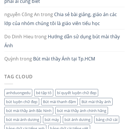
phải ai cũng biết
nguyễn Công An
trong
Chia sẻ bài giảng, giáo án các
lớp của nhóm chúng tôi là giáo viên tiểu học
Do Dinh Hieu
trong
Hướng dẫn sử dụng bút mài thầy
Ánh
Quỳnh
trong
Bút mài thầy Ánh tại Tp.HCM
TAG CLOUD
anhduongedu
bé tập tô
bí quyết luyện chữ đẹp
bút luyện chữ đẹp
Bút mài thanh đậm
Bút mài thầy ánh
bút mài thầy ánh Bắc Ninh
bút mài thầy ánh chính hãng
bút mài ánh dương
bút máy
bút ánh dương
bảng chữ cái
bảng chữ cái tiếng anh
bảng chữ cái tiếng việt