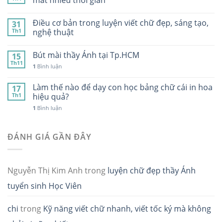
mất nhiều thời gian
Điều cơ bản trong luyện viết chữ đẹp, sáng tạo,
31
Th1
nghệ thuật
Bút mài thầy Ánh tại Tp.HCM
15
Th11
1
Bình luận
Làm thế nào để dạy con học bảng chữ cái in hoa
17
Th1
hiệu quả?
1
Bình luận
ĐÁNH GIÁ GẦN ĐÂY
Nguyễn Thị Kim Anh
trong
luyện chữ đẹp thầy Ánh
tuyển sinh Học Viên
chi
trong
Kỹ năng viết chữ nhanh, viết tốc ký mà không