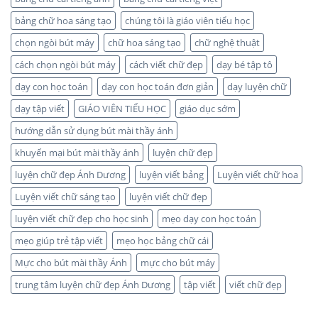
bảng chữ hoa sáng tạo
chúng tôi là giáo viên tiểu học
chọn ngòi bút máy
chữ hoa sáng tạo
chữ nghệ thuật
cách chọn ngòi bút máy
cách viết chữ đẹp
dạy bé tập tô
dạy con học toán
dạy con học toán đơn giản
dạy luyện chữ
dạy tập viết
GIÁO VIÊN TIỂU HỌC
giáo dục sớm
hướng dẫn sử dụng bút mài thầy ánh
khuyến mại bút mài thầy ánh
luyện chữ đẹp
luyện chữ đẹp Ánh Dương
luyện viết bảng
Luyện viết chữ hoa
Luyện viết chữ sáng tạo
luyện viết chữ đẹp
luyện viết chữ đẹp cho học sinh
mẹo dạy con học toán
mẹo giúp trẻ tập viết
mẹo học bảng chữ cái
Mực cho bút mài thầy Ánh
mực cho bút máy
trung tâm luyện chữ đẹp Ánh Dương
tập viết
viết chữ đẹp