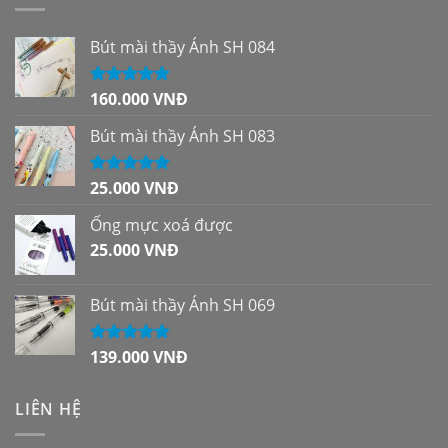
Bút mài thầy Ánh SH 084
160.000
VNĐ
Được xếp
hạng
5.00
5
sao
Bút mài thầy Ánh SH 083
25.000
VNĐ
Được xếp
hạng
5.00
5
sao
Ống mực xoá được
25.000
VNĐ
Bút mài thầy Ánh SH 069
139.000
VNĐ
Được xếp
hạng
5.00
5
sao
LIÊN HỆ