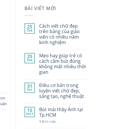
BÀI VIẾT MỚI
Cách viết chữ đẹp
25
Th4
trên bảng của giáo
viên có nhiều năm
kinh nghiệm
Mẹo hay giúp trẻ có
25
Th4
cách cầm bút đúng
không mất nhiều thời
gian
Điều cơ bản trong
31
Th1
luyện viết chữ đẹp,
sáng tạo, nghệ thuật
con
luận
Bút mài thầy Ánh tại
15
Th11
Tp.HCM
1
Bình luận