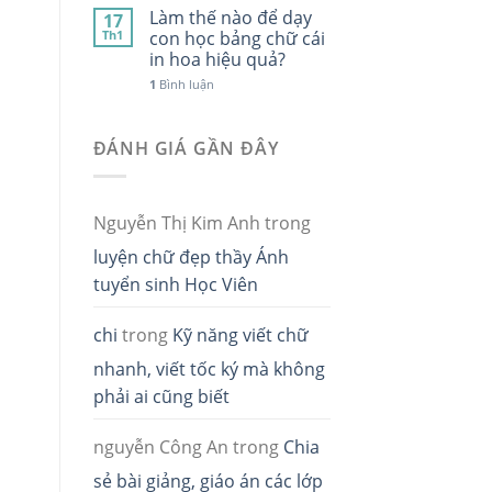
Làm thế nào để dạy
17
Th1
con học bảng chữ cái
in hoa hiệu quả?
1
Bình luận
ĐÁNH GIÁ GẦN ĐÂY
Nguyễn Thị Kim Anh
trong
luyện chữ đẹp thầy Ánh
tuyển sinh Học Viên
chi
trong
Kỹ năng viết chữ
nhanh, viết tốc ký mà không
phải ai cũng biết
nguyễn Công An
trong
Chia
sẻ bài giảng, giáo án các lớp