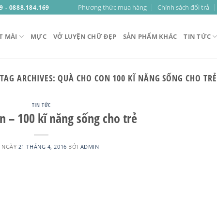
Phương thức mua hàng
Chính sách đổi trả
9 - 0888.184.169
T MÀI
MỰC
VỞ LUYỆN CHỮ ĐẸP
SẢN PHẨM KHÁC
TIN TỨC
TAG ARCHIVES:
QUÀ CHO CON 100 KĨ NĂNG SỐNG CHO TRẺ
TIN TỨC
n – 100 kĩ năng sống cho trẻ
 NGÀY
21 THÁNG 4, 2016
BỞI
ADMIN