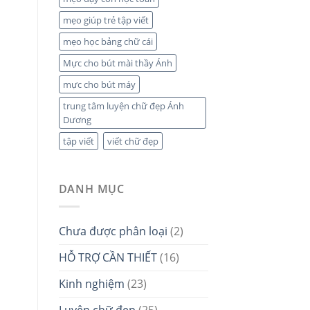
mẹo giúp trẻ tập viết
mẹo học bảng chữ cái
Mực cho bút mài thầy Ánh
mực cho bút máy
trung tâm luyện chữ đẹp Ánh
Dương
tập viết
viết chữ đẹp
DANH MỤC
Chưa được phân loại
(2)
HỖ TRỢ CẦN THIẾT
(16)
Kinh nghiệm
(23)
Luyện chữ đẹp
(25)