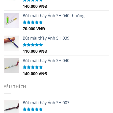
140.000
VNĐ
Được xếp
hạng
4.96
5
sao
Bút mài thầy Ánh SH 040 thường
70.000
VNĐ
Được xếp
hạng
5.00
5
sao
Bút mài thầy Ánh SH 039
110.000
VNĐ
Được xếp
hạng
5.00
5
sao
Bút mài thầy Ánh SH 040
140.000
VNĐ
Được xếp
hạng
5.00
5
sao
YÊU THÍCH
Bút mài thầy Ánh SH 007