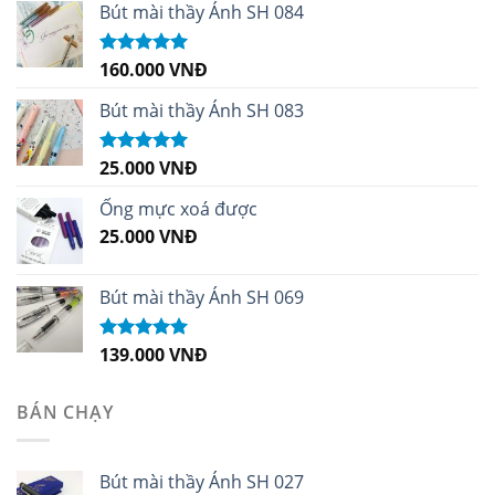
Bút mài thầy Ánh SH 084
160.000
VNĐ
Được xếp
hạng
5.00
5
sao
Bút mài thầy Ánh SH 083
25.000
VNĐ
Được xếp
hạng
5.00
5
sao
Ống mực xoá được
25.000
VNĐ
Bút mài thầy Ánh SH 069
139.000
VNĐ
Được xếp
hạng
5.00
5
sao
BÁN CHẠY
Bút mài thầy Ánh SH 027