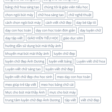
bảng chữ hoa sáng tạo
chúng tôi là giáo viên tiểu học
chọn ngòi bút máy
chữ hoa sáng tạo
chữ nghệ thuật
cách chọn ngòi bút máy
cách viết chữ đẹp
dạy bé tập tô
dạy con học toán
dạy con học toán đơn giản
dạy luyện chữ
dạy tập viết
GIÁO VIÊN TIỂU HỌC
giáo dục sớm
hướng dẫn sử dụng bút mài thầy ánh
khuyến mại bút mài thầy ánh
luyện chữ đẹp
luyện chữ đẹp Ánh Dương
luyện viết bảng
Luyện viết chữ hoa
Luyện viết chữ sáng tạo
luyện viết chữ đẹp
luyện viết chữ đẹp cho học sinh
mẹo dạy con học toán
mẹo giúp trẻ tập viết
mẹo học bảng chữ cái
Mực cho bút mài thầy Ánh
mực cho bút máy
trung tâm luyện chữ đẹp Ánh Dương
tập viết
viết chữ đẹp