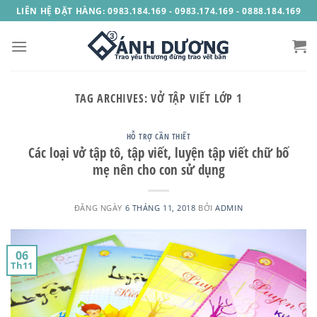
Skip
LIÊN HỆ ĐẶT HÀNG: 0983.184.169 - 0983.174.169 - 0888.184.169
to
content
TAG ARCHIVES:
VỞ TẬP VIẾT LỚP 1
HỖ TRỢ CẦN THIẾT
Các loại vở tập tô, tập viết, luyện tập viết chữ bố
mẹ nên cho con sử dụng
ĐĂNG NGÀY
6 THÁNG 11, 2018
BỞI
ADMIN
06
Th11