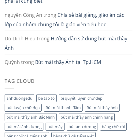
phải ai cũng biết
nguyễn Công An
trong
Chia sẻ bài giảng, giáo án các
lớp của nhóm chúng tôi là giáo viên tiểu học
Do Dinh Hieu
trong
Hướng dẫn sử dụng bút mài thầy
Ánh
Quỳnh
trong
Bút mài thầy Ánh tại Tp.HCM
TAG CLOUD
anhduongedu
bé tập tô
bí quyết luyện chữ đẹp
bút luyện chữ đẹp
Bút mài thanh đậm
Bút mài thầy ánh
bút mài thầy ánh Bắc Ninh
bút mài thầy ánh chính hãng
bút mài ánh dương
bút máy
bút ánh dương
bảng chữ cái
bảng chữ cái tiếng anh
bảng chữ cái tiếng việt