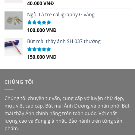
40.000
VNĐ
Được xếp
hạng
5.00
5
sao
Ngòi Lá tre calligraphy G vàng
100.000
VNĐ
Được xếp
hạng
5.00
5
sao
Bút mài thầy ánh SH 037 thường
150.000
VNĐ
Được xếp
hạng
5.00
5
sao
CHÚNG TÔI
Chúng tôi chuyên tư vấn, cung cấp vở luyện chữ đẹp,
mực viết cao cấp,
Bút mài Ánh Dương
và phân phối
Bút
mài thầy Ánh
chính hãng trên toàn quốc. Với chất
lượng cao và đúng giá nhất. Bảo hành trên từng sản
phẩm.