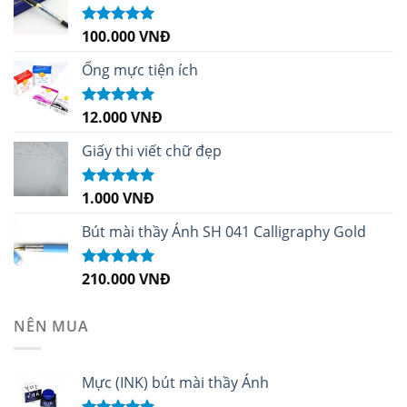
100.000
VNĐ
Được xếp
hạng
5.00
5
sao
Ống mực tiện ích
12.000
VNĐ
Được xếp
hạng
5.00
5
sao
Giấy thi viết chữ đẹp
1.000
VNĐ
Được xếp
hạng
5.00
5
sao
Bút mài thầy Ánh SH 041 Calligraphy Gold
210.000
VNĐ
Được xếp
hạng
4.99
5
sao
NÊN MUA
Mực (INK) bút mài thầy Ánh