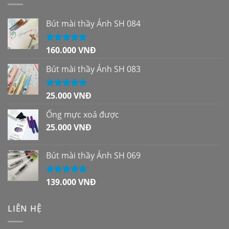
Bút mài thầy Ánh SH 084
160.000
VNĐ
Được xếp
hạng
5.00
5
sao
Bút mài thầy Ánh SH 083
25.000
VNĐ
Được xếp
hạng
5.00
5
sao
Ống mực xoá được
25.000
VNĐ
Bút mài thầy Ánh SH 069
139.000
VNĐ
Được xếp
hạng
5.00
5
sao
LIÊN HỆ