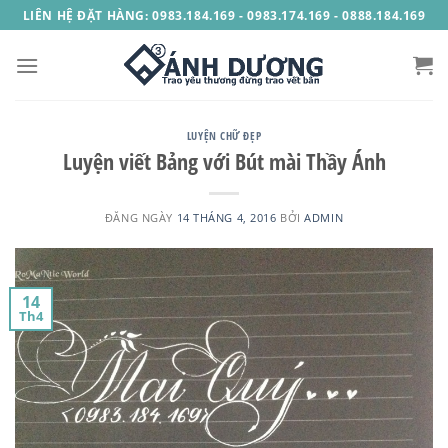
Skip
LIÊN HỆ ĐẶT HÀNG: 0983.184.169 - 0983.174.169 - 0888.184.169
to
content
LUYỆN CHỮ ĐẸP
Luyện viết Bảng với Bút mài Thầy Ánh
ĐĂNG NGÀY
14 THÁNG 4, 2016
BỞI
ADMIN
14
Th4