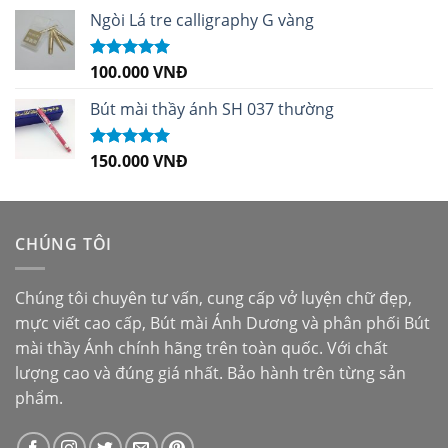
sao
Ngòi Lá tre calligraphy G vàng
100.000
VNĐ
Được xếp
hạng
5.00
5
sao
Bút mài thầy ánh SH 037 thường
150.000
VNĐ
Được xếp
hạng
5.00
5
sao
CHÚNG TÔI
Chúng tôi chuyên tư vấn, cung cấp vở luyện chữ đẹp,
mực viết cao cấp,
Bút mài Ánh Dương
và phân phối
Bút
mài thầy Ánh
chính hãng trên toàn quốc. Với chất
lượng cao và đúng giá nhất. Bảo hành trên từng sản
phẩm.