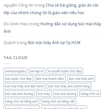
nguyễn Công An
trong
Chia sẻ bài giảng, giáo án các
lớp của nhóm chúng tôi là giáo viên tiểu học
Do Dinh Hieu
trong
Hướng dẫn sử dụng bút mài thầy
Ánh
Quỳnh
trong
Bút mài thầy Ánh tại Tp.HCM
TAG CLOUD
anhduongedu
bé tập tô
bí quyết luyện chữ đẹp
bút luyện chữ đẹp
Bút mài thanh đậm
Bút mài thầy ánh
bút mài thầy ánh Bắc Ninh
bút mài thầy ánh chính hãng
bút mài ánh dương
bút máy
bút ánh dương
bảng chữ cái
bảng chữ cái tiếng anh
bảng chữ cái tiếng việt
bảng chữ hoa sáng tạo
chúng tôi là giáo viên tiểu học