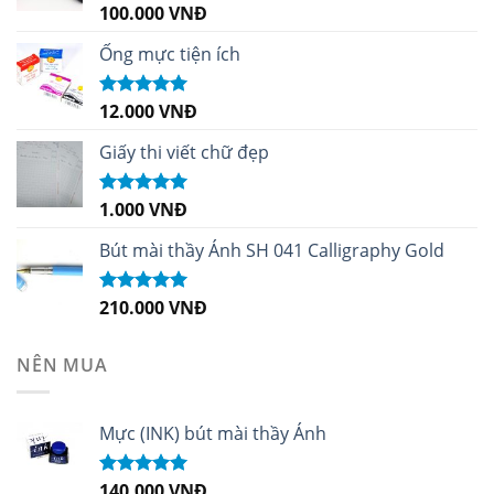
100.000
VNĐ
Được xếp
hạng
5.00
5
sao
Ống mực tiện ích
12.000
VNĐ
Được xếp
hạng
5.00
5
sao
Giấy thi viết chữ đẹp
1.000
VNĐ
Được xếp
hạng
5.00
5
sao
Bút mài thầy Ánh SH 041 Calligraphy Gold
210.000
VNĐ
Được xếp
hạng
4.99
5
sao
NÊN MUA
Mực (INK) bút mài thầy Ánh
140.000
VNĐ
Được xếp