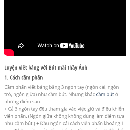
Luyện viết bảng với Bút mài thầy Ánh
1. Cách cầm phấn
Cầm phấn viết bảng bằng 3 ngón tay (ngón cái, ngón
trỏ, ngón giữa) như cầm bút. Nhưng khác
cầm bút
ở
những điểm sau:
+ Cả 3 ngón tay đều tham gia vào việc giữ và điều khiển
viên phấn. (Ngón giữa không không dùng làm điểm tựa
như cầm bút.) + Đầu ngón cái cách viên phấn khoảng 1