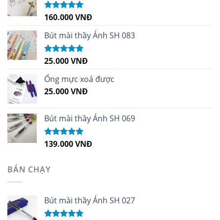
160.000
VNĐ
Được xếp
hạng
5.00
5
sao
Bút mài thầy Ánh SH 083
25.000
VNĐ
Được xếp
hạng
5.00
5
sao
Ống mực xoá được
25.000
VNĐ
Bút mài thầy Ánh SH 069
139.000
VNĐ
Được xếp
hạng
5.00
5
sao
BÁN CHẠY
Bút mài thầy Ánh SH 027