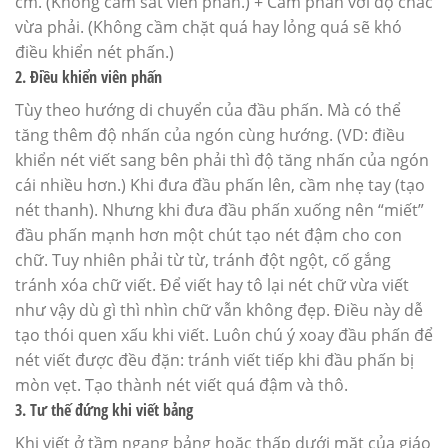
cm. (Không cầm sát viên phấn.) + Cầm phấn với độ chắc
vừa phải. (Không cầm chặt quá hay lỏng quá sẽ khó
điều khiển nét phấn.)
2. Điều khiển viên phấn
Tùy theo hướng di chuyển của đầu phấn. Mà có thể
tăng thêm độ nhấn của ngón cùng hướng. (VD: điều
khiển nét viết sang bên phải thì độ tăng nhấn của ngón
cái nhiều hơn.) Khi đưa đầu phấn lên, cầm nhẹ tay (tạo
nét thanh). Nhưng khi đưa đầu phấn xuống nên “miết”
đầu phấn mạnh hơn một chút tạo nét đậm cho con
chữ. Tuy nhiên phải từ từ, tránh đột ngột, cố gắng
tránh xóa chữ viết. Để viết hay tô lại nét chữ vừa viết
như vậy dù gì thì nhìn chữ vẫn không đẹp. Điều này dễ
tạo thói quen xấu khi viết. Luôn chú ý xoay đầu phấn để
nét viết được đều đặn: tránh viết tiếp khi đầu phấn bị
mòn vẹt. Tạo thành nét viết quá đậm và thô.
3. Tư thế đứng khi viết bảng
Khi viết ở tầm ngang bảng hoặc thấp dưới mặt của giáo