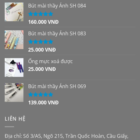
Bút mài thầy Ánh SH 084
160.000
VNĐ
Được xếp
hạng
5.00
5
sao
Bút mài thầy Ánh SH 083
25.000
VNĐ
Được xếp
hạng
5.00
5
sao
Ống mực xoá được
25.000
VNĐ
Bút mài thầy Ánh SH 069
139.000
VNĐ
Được xếp
hạng
5.00
5
sao
LIÊN HỆ
Địa chỉ: Số 3/A5, Ngõ 215, Trần Quốc Hoàn, Cầu Giấy,