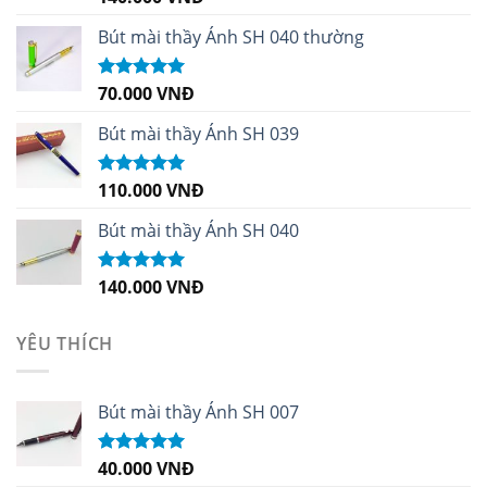
hạng
4.96
5
sao
Bút mài thầy Ánh SH 040 thường
70.000
VNĐ
Được xếp
hạng
5.00
5
sao
Bút mài thầy Ánh SH 039
110.000
VNĐ
Được xếp
hạng
5.00
5
sao
Bút mài thầy Ánh SH 040
140.000
VNĐ
Được xếp
hạng
5.00
5
sao
YÊU THÍCH
Bút mài thầy Ánh SH 007
40.000
VNĐ
Được xếp
hạng
5.00
5