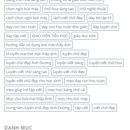
chọn ngòi bút máy
chữ hoa sáng tạo
chữ nghệ thuật
cách chọn ngòi bút máy
cách viết chữ đẹp
dạy bé tập tô
dạy con học toán
dạy con học toán đơn giản
dạy luyện chữ
dạy tập viết
GIÁO VIÊN TIỂU HỌC
giáo dục sớm
hướng dẫn sử dụng bút mài thầy ánh
khuyến mại bút mài thầy ánh
luyện chữ đẹp
luyện chữ đẹp Ánh Dương
luyện viết bảng
Luyện viết chữ hoa
Luyện viết chữ sáng tạo
luyện viết chữ đẹp
luyện viết chữ đẹp cho học sinh
mẹo dạy con học toán
mẹo giúp trẻ tập viết
mẹo học bảng chữ cái
Mực cho bút mài thầy Ánh
mực cho bút máy
trung tâm luyện chữ đẹp Ánh Dương
tập viết
viết chữ đẹp
DANH MỤC