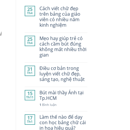
Cách viết chữ đẹp
25
Th4
trên bảng của giáo
viên có nhiều năm
kinh nghiệm
i
Mẹo hay giúp trẻ có
25
Th4
cách cầm bút đúng
không mất nhiều thời
gian
Điều cơ bản trong
31
Th1
luyện viết chữ đẹp,
sáng tạo, nghệ thuật
Bút mài thầy Ánh tại
15
Th11
Tp.HCM
1
Bình luận
Làm thế nào để dạy
17
Th1
con học bảng chữ cái
in hoa hiệu quả?