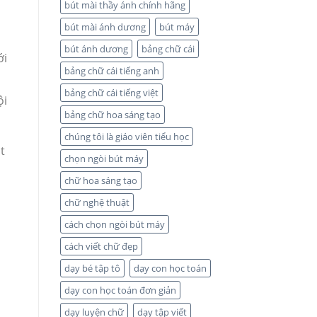
bút mài thầy ánh chính hãng
bút mài ánh dương
bút máy
bút ánh dương
bảng chữ cái
ới
bảng chữ cái tiếng anh
bảng chữ cái tiếng việt
ội
bảng chữ hoa sáng tạo
chúng tôi là giáo viên tiểu học
t
chọn ngòi bút máy
chữ hoa sáng tạo
chữ nghệ thuật
cách chọn ngòi bút máy
cách viết chữ đẹp
dạy bé tập tô
dạy con học toán
dạy con học toán đơn giản
dạy luyện chữ
dạy tập viết