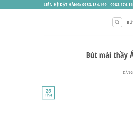
Skip
LIÊN HỆ ĐẶT HÀNG: 0983.184.169 - 0983.174.16
to
content
BÚ
Bút mài thầy 
ĐĂNG
26
Th4