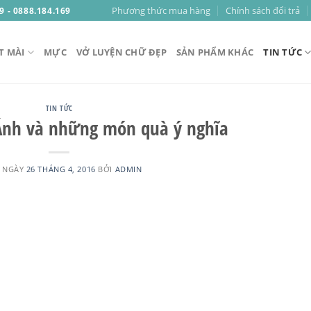
Phương thức mua hàng
Chính sách đổi trả
9 - 0888.184.169
T MÀI
MỰC
VỞ LUYỆN CHỮ ĐẸP
SẢN PHẨM KHÁC
TIN TỨC
TIN TỨC
Ánh và những món quà ý nghĩa
 NGÀY
26 THÁNG 4, 2016
BỞI
ADMIN