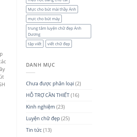
Mực cho bút mài thầy Ánh
mực cho bút máy
trung tâm luyện chữ đẹp Ánh
Dương
tập viết
viết chữ đẹp
ớp
các
DANH MỤC
hầy
út
Chưa được phân loại
(2)
 SH
HỖ TRỢ CẦN THIẾT
(16)
Kinh nghiệm
(23)
Luyện chữ đẹp
(25)
Tin tức
(13)