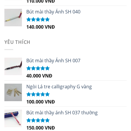
110.000
VNĐ
Được xếp
hạng
5.00
5
sao
Bút mài thầy Ánh SH 040
140.000
VNĐ
Được xếp
hạng
5.00
5
sao
YÊU THÍCH
Bút mài thầy Ánh SH 007
40.000
VNĐ
Được xếp
hạng
5.00
5
sao
Ngòi Lá tre calligraphy G vàng
100.000
VNĐ
Được xếp
hạng
5.00
5
sao
Bút mài thầy ánh SH 037 thường
150.000
VNĐ
Được xếp