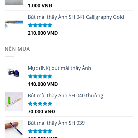
1.000
VNĐ
Được xếp
hạng
5.00
5
sao
Bút mài thầy Ánh SH 041 Calligraphy Gold
210.000
VNĐ
Được xếp
hạng
4.99
5
sao
NÊN MUA
Mực (INK) bút mài thầy Ánh
140.000
VNĐ
Được xếp
hạng
4.96
5
sao
Bút mài thầy Ánh SH 040 thường
70.000
VNĐ
Được xếp
hạng
5.00
5
sao
Bút mài thầy Ánh SH 039