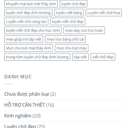
khuyến mại bút mài thầy ánh
luyện chữ đẹp
luyện chữ đẹp Ánh Dương
luyện viết bảng
Luyện viết chữ hoa
Luyện viết chữ sáng tạo
luyện viết chữ đẹp
luyện viết chữ đẹp cho học sinh
mẹo dạy con học toán
mẹo giúp trẻ tập viết
mẹo học bảng chữ cái
Mực cho bút mài thầy Ánh
mực cho bút máy
trung tâm luyện chữ đẹp Ánh Dương
tập viết
viết chữ đẹp
DANH MỤC
Chưa được phân loại
(2)
HỖ TRỢ CẦN THIẾT
(16)
Kinh nghiệm
(23)
Luyện chữ đẹp
(25)