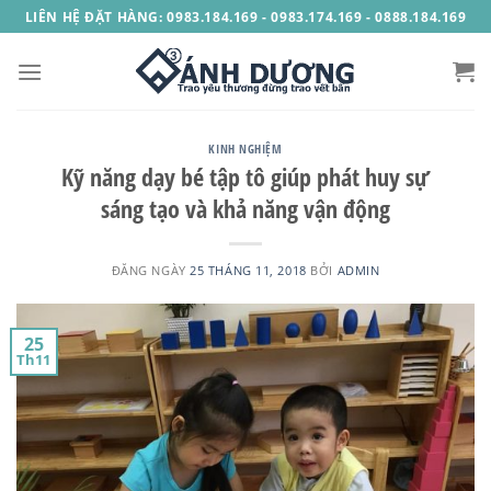
Skip
LIÊN HỆ ĐẶT HÀNG: 0983.184.169 - 0983.174.169 - 0888.184.169
to
content
KINH NGHIỆM
Kỹ năng dạy bé tập tô giúp phát huy sự
sáng tạo và khả năng vận động
ĐĂNG NGÀY
25 THÁNG 11, 2018
BỞI
ADMIN
25
Th11