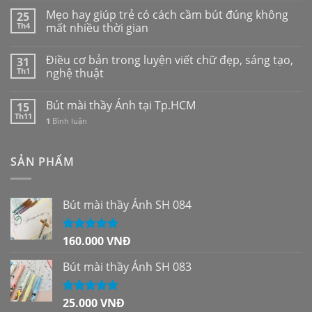
Mẹo hay giúp trẻ có cách cầm bút đúng không
25
Th4
mất nhiều thời gian
Điều cơ bản trong luyện viết chữ đẹp, sáng tạo,
31
Th1
nghệ thuật
Bút mài thầy Ánh tại Tp.HCM
15
Th11
1
Bình luận
SẢN PHẨM
Bút mài thầy Ánh SH 084
160.000
VNĐ
Được xếp
hạng
5.00
5
sao
Bút mài thầy Ánh SH 083
25.000
VNĐ
Được xếp