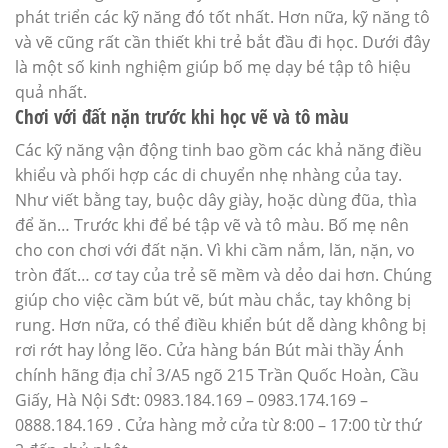
phát triển các kỹ năng đó tốt nhất. Hơn nữa, kỹ năng tô
và vẽ cũng rất cần thiết khi trẻ bắt đầu đi học. Dưới đây
là một số kinh nghiệm giúp bố mẹ dạy bé tập tô hiệu
quả nhất.
Chơi với đất nặn trước khi học vẽ và tô màu
Các kỹ năng vận động tinh bao gồm các khả năng điều
khiểu và phối hợp các di chuyển nhẹ nhàng của tay.
Như viết bằng tay, buộc dây giày, hoặc dùng đũa, thìa
để ăn… Trước khi để bé tập vẽ và tô màu. Bố mẹ nên
cho con chơi với đất nặn. Vì khi cầm nắm, lăn, nặn, vo
tròn đất… cơ tay của trẻ sẽ mềm và dẻo dai hơn. Chúng
giúp cho việc cầm bút vẽ, bút màu chắc, tay không bị
rung. Hơn nữa, có thể điều khiển bút dễ dàng không bị
rơi rớt hay lỏng lẽo. Cửa hàng bán Bút mài thầy Ánh
chính hãng địa chỉ 3/A5 ngõ 215 Trần Quốc Hoàn, Cầu
Giấy, Hà Nội Sđt: 0983.184.169 – 0983.174.169 –
0888.184.169 . Cửa hàng mở cửa từ 8:00 – 17:00 từ thứ