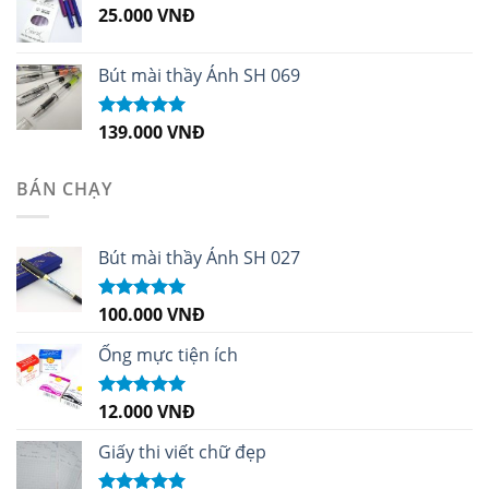
25.000
VNĐ
Bút mài thầy Ánh SH 069
139.000
VNĐ
Được xếp
hạng
5.00
5
sao
BÁN CHẠY
Bút mài thầy Ánh SH 027
100.000
VNĐ
Được xếp
hạng
5.00
5
sao
Ống mực tiện ích
12.000
VNĐ
Được xếp
hạng
5.00
5
sao
Giấy thi viết chữ đẹp