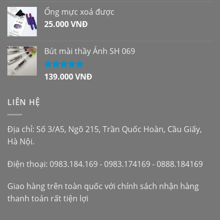
hạng
5.00
5
sao
Ống mực xoá được
25.000
VNĐ
Bút mài thầy Ánh SH 069
139.000
VNĐ
Được xếp
hạng
5.00
5
sao
LIÊN HỆ
Địa chỉ: Số 3/A5, Ngõ 215, Trần Quốc Hoàn, Cầu Giấy,
Hà Nội.
Điện thoại: 0983.184.169 - 0983.174169 - 0888.184169
Giao hàng trên toàn quốc với chính sách nhận hàng
thanh toán rất tiện lợi