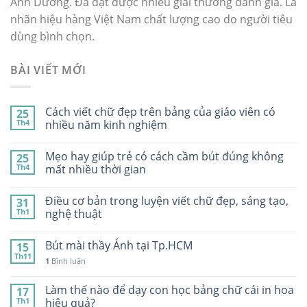
Ánh Dương. Đã đạt được nhiều giải thưởng danh giá. Là
nhãn hiệu hàng Việt Nam chất lượng cao do người tiêu
dùng bình chọn.
BÀI VIẾT MỚI
Cách viết chữ đẹp trên bảng của giáo viên có
25
Th4
nhiều năm kinh nghiệm
Mẹo hay giúp trẻ có cách cầm bút đúng không
25
Th4
mất nhiều thời gian
Điều cơ bản trong luyện viết chữ đẹp, sáng tạo,
31
Th1
nghệ thuật
Bút mài thầy Ánh tại Tp.HCM
15
Th11
1
Bình luận
Làm thế nào để dạy con học bảng chữ cái in hoa
17
Th1
hiệu quả?