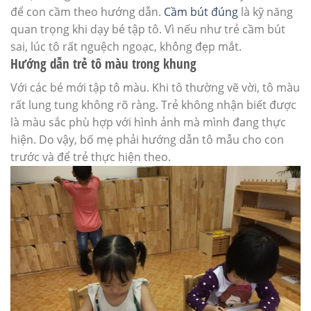
để con cầm theo hướng dẫn.
Cầm bút đúng
là kỹ năng
quan trọng khi dạy bé tập tô. Vì nếu như trẻ cầm bút
sai, lúc tô rất nguệch ngoạc, không đẹp mắt.
Hướng dẫn trẻ tô màu trong khung
Với các bé mới tập tô màu. Khi tô thường vẽ vời, tô màu
rất lung tung không rõ ràng. Trẻ không nhận biết được
là màu sắc phù hợp với hình ảnh mà mình đang thực
hiện. Do vậy, bố mẹ phải hướng dẫn tô mẫu cho con
trước và để trẻ thực hiện theo.