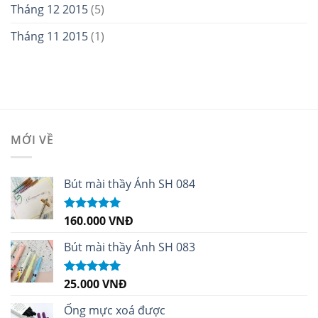
Tháng 12 2015
(5)
Tháng 11 2015
(1)
MỚI VỀ
Bút mài thầy Ánh SH 084
160.000
VNĐ
Được xếp
hạng
5.00
5
sao
Bút mài thầy Ánh SH 083
25.000
VNĐ
Được xếp
hạng
5.00
5
sao
Ống mực xoá được