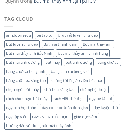
Quỳnh
trong
Bút mài thầy Ánh tại Tp.HCM
TAG CLOUD
anhduongedu
bé tập tô
bí quyết luyện chữ đẹp
bút luyện chữ đẹp
Bút mài thanh đậm
Bút mài thầy ánh
bút mài thầy ánh Bắc Ninh
bút mài thầy ánh chính hãng
bút mài ánh dương
bút máy
bút ánh dương
bảng chữ cái
bảng chữ cái tiếng anh
bảng chữ cái tiếng việt
bảng chữ hoa sáng tạo
chúng tôi là giáo viên tiểu học
chọn ngòi bút máy
chữ hoa sáng tạo
chữ nghệ thuật
cách chọn ngòi bút máy
cách viết chữ đẹp
dạy bé tập tô
dạy con học toán
dạy con học toán đơn giản
dạy luyện chữ
dạy tập viết
GIÁO VIÊN TIỂU HỌC
giáo dục sớm
hướng dẫn sử dụng bút mài thầy ánh