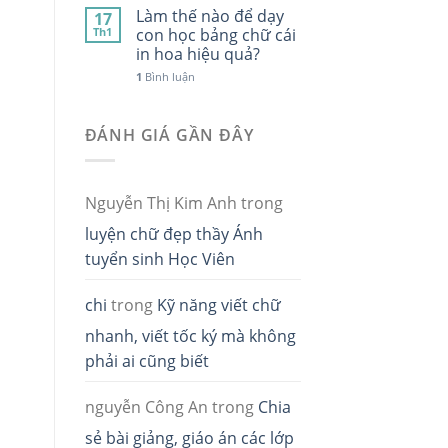
Làm thế nào để dạy
17
Th1
con học bảng chữ cái
in hoa hiệu quả?
1
Bình luận
ĐÁNH GIÁ GẦN ĐÂY
Nguyễn Thị Kim Anh
trong
luyện chữ đẹp thầy Ánh
tuyển sinh Học Viên
chi
trong
Kỹ năng viết chữ
nhanh, viết tốc ký mà không
phải ai cũng biết
nguyễn Công An
trong
Chia
sẻ bài giảng, giáo án các lớp