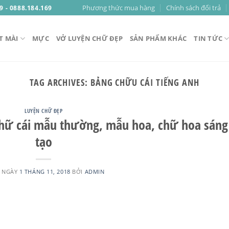
Phương thức mua hàng
Chính sách đổi trả
9 - 0888.184.169
T MÀI
MỰC
VỞ LUYỆN CHỮ ĐẸP
SẢN PHẨM KHÁC
TIN TỨC
TAG ARCHIVES:
BẢNG CHỮU CÁI TIẾNG ANH
LUYỆN CHỮ ĐẸP
chữ cái mẫu thường, mẫu hoa, chữ hoa sáng
tạo
 NGÀY
1 THÁNG 11, 2018
BỞI
ADMIN