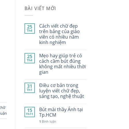
BÀI VIẾT MỚI
Cách viết chữ đẹp
25
Th4
trên bảng của giáo
viên có nhiều năm
kinh nghiệm
Mẹo hay giúp trẻ có
25
Th4
cách cầm bút đúng
không mất nhiều thời
gian
Điều cơ bản trong
31
Th1
luyện viết chữ đẹp,
sáng tạo, nghệ thuật
chữ
Bút mài thầy Ánh tại
15
luận
Th11
Tp.HCM
1
Bình luận