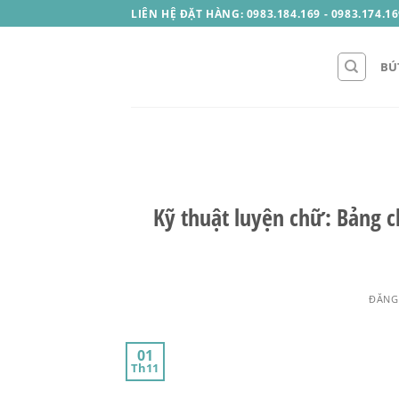
Skip
LIÊN HỆ ĐẶT HÀNG: 0983.184.169 - 0983.174.16
to
content
BÚ
Kỹ thuật luyện chữ: Bảng 
ĐĂNG
01
Th11