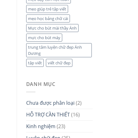
mẹo giúp trẻ tập viết
mẹo học bảng chữ cái
Mực cho bút mài thầy Ánh
mực cho bút máy
trung tâm luyện chữ đẹp Ánh
Dương
tập viết
viết chữ đẹp
DANH MỤC
Chưa được phân loại
(2)
HỖ TRỢ CẦN THIẾT
(16)
Kinh nghiệm
(23)
Luyện chữ đẹp
(25)