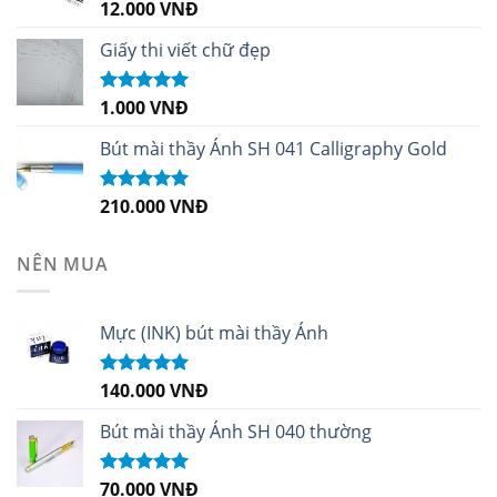
12.000
VNĐ
Được xếp
hạng
5.00
5
sao
Giấy thi viết chữ đẹp
1.000
VNĐ
Được xếp
hạng
5.00
5
sao
Bút mài thầy Ánh SH 041 Calligraphy Gold
210.000
VNĐ
Được xếp
hạng
4.99
5
sao
NÊN MUA
Mực (INK) bút mài thầy Ánh
140.000
VNĐ
Được xếp
hạng
4.96
5
sao
Bút mài thầy Ánh SH 040 thường
70.000
VNĐ
Được xếp