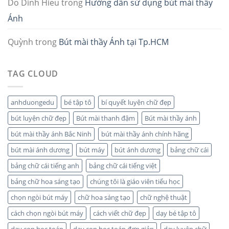
Do Dinh Hieu
trong
Hướng dẫn sử dụng bút mài thầy
Ánh
Quỳnh
trong
Bút mài thầy Ánh tại Tp.HCM
TAG CLOUD
anhduongedu
bé tập tô
bí quyết luyện chữ đẹp
bút luyện chữ đẹp
Bút mài thanh đậm
Bút mài thầy ánh
bút mài thầy ánh Bắc Ninh
bút mài thầy ánh chính hãng
bút mài ánh dương
bút máy
bút ánh dương
bảng chữ cái
bảng chữ cái tiếng anh
bảng chữ cái tiếng việt
bảng chữ hoa sáng tạo
chúng tôi là giáo viên tiểu học
chọn ngòi bút máy
chữ hoa sáng tạo
chữ nghệ thuật
cách chọn ngòi bút máy
cách viết chữ đẹp
dạy bé tập tô
dạy con học toán
dạy con học toán đơn giản
dạy luyện chữ