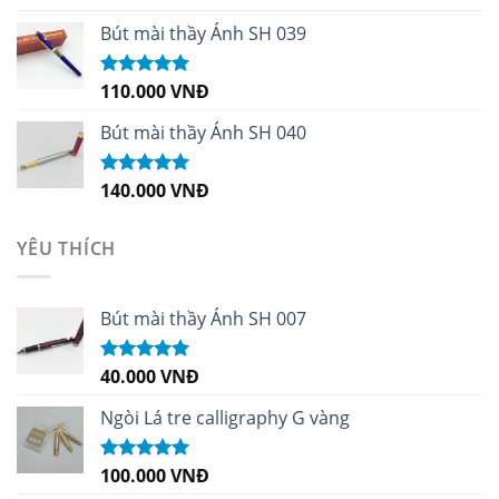
hạng
5.00
5
sao
Bút mài thầy Ánh SH 039
110.000
VNĐ
Được xếp
hạng
5.00
5
sao
Bút mài thầy Ánh SH 040
140.000
VNĐ
Được xếp
hạng
5.00
5
sao
YÊU THÍCH
Bút mài thầy Ánh SH 007
40.000
VNĐ
Được xếp
hạng
5.00
5
sao
Ngòi Lá tre calligraphy G vàng
100.000
VNĐ
Được xếp
hạng
5.00
5