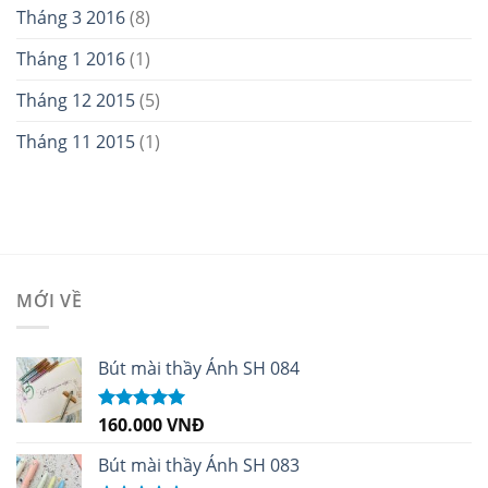
Tháng 3 2016
(8)
Tháng 1 2016
(1)
Tháng 12 2015
(5)
Tháng 11 2015
(1)
MỚI VỀ
Bút mài thầy Ánh SH 084
160.000
VNĐ
Được xếp
hạng
5.00
5
sao
Bút mài thầy Ánh SH 083