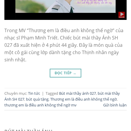
Trong MV “Thương em là điều anh không thể ngờ” của
nhạc sĩ Phạm Minh Triết. Chiếc bút mài thầy Ánh SH
027 đã xuất hiện ở 4 phút 44 giây. Đây là món quà của
một cô gái cùng lớp dành tặng cho Thịnh nhân ngày
sinh nhật.
ĐỌC TIẾP
→
Chuyên mục:
Tin tức
|
Tagged
Bút mài thầy ánh 027
,
bút mài thầy
Ánh SH 027
,
bút quà tặng
,
Thương em là điều anh không thể ngờ
,
thương em là điều anh không thể ngờ mv
Gửi bình luận