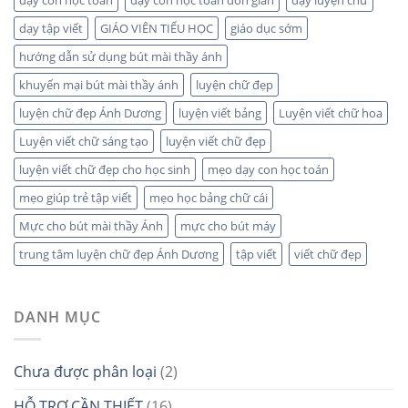
dạy tập viết
GIÁO VIÊN TIỂU HỌC
giáo dục sớm
hướng dẫn sử dụng bút mài thầy ánh
khuyến mại bút mài thầy ánh
luyện chữ đẹp
luyện chữ đẹp Ánh Dương
luyện viết bảng
Luyện viết chữ hoa
Luyện viết chữ sáng tạo
luyện viết chữ đẹp
luyện viết chữ đẹp cho học sinh
mẹo dạy con học toán
mẹo giúp trẻ tập viết
mẹo học bảng chữ cái
Mực cho bút mài thầy Ánh
mực cho bút máy
trung tâm luyện chữ đẹp Ánh Dương
tập viết
viết chữ đẹp
DANH MỤC
Chưa được phân loại
(2)
HỖ TRỢ CẦN THIẾT
(16)