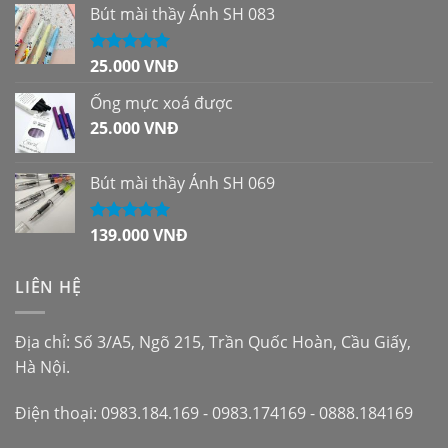
sao
Bút mài thầy Ánh SH 083
25.000
VNĐ
Được xếp
hạng
5.00
5
sao
Ống mực xoá được
25.000
VNĐ
Bút mài thầy Ánh SH 069
139.000
VNĐ
Được xếp
hạng
5.00
5
sao
LIÊN HỆ
Địa chỉ: Số 3/A5, Ngõ 215, Trần Quốc Hoàn, Cầu Giấy,
Hà Nội.
Điện thoại: 0983.184.169 - 0983.174169 - 0888.184169