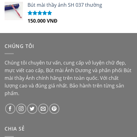
sao
Bút mài thầy ánh SH 037 thường
150.000
VNĐ
Được xếp
hạng
5.00
5
sao
CHÚNG TÔI
Chúng tôi chuyên tư vấn, cung cấp vở luyện chữ đẹp,
mực viết cao cấp,
Bút mài Ánh Dương
và phân phối
Bút
mài thầy Ánh
chính hãng trên toàn quốc. Với chất
lượng cao và đúng giá nhất. Bảo hành trên từng sản
phẩm.
CHIA SẺ