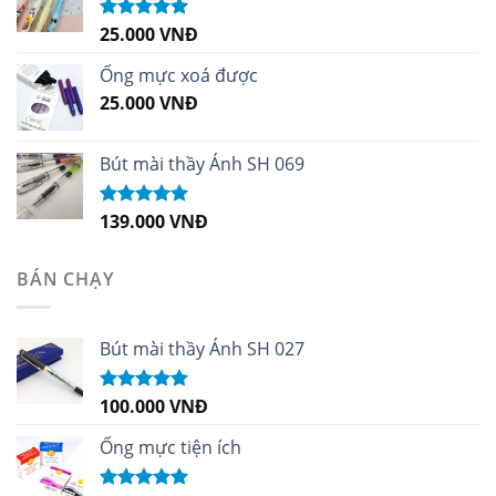
25.000
VNĐ
Được xếp
hạng
5.00
5
sao
Ống mực xoá được
25.000
VNĐ
Bút mài thầy Ánh SH 069
139.000
VNĐ
Được xếp
hạng
5.00
5
sao
BÁN CHẠY
Bút mài thầy Ánh SH 027
100.000
VNĐ
Được xếp
hạng
5.00
5
sao
Ống mực tiện ích