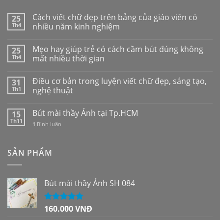
Cách viết chữ đẹp trên bảng của giáo viên có
25
Th4
nhiều năm kinh nghiệm
Mẹo hay giúp trẻ có cách cầm bút đúng không
25
Th4
mất nhiều thời gian
Điều cơ bản trong luyện viết chữ đẹp, sáng tạo,
31
Th1
nghệ thuật
Bút mài thầy Ánh tại Tp.HCM
15
Th11
1
Bình luận
SẢN PHẨM
Bút mài thầy Ánh SH 084
160.000
VNĐ
Được xếp
hạng
5.00
5