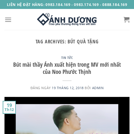
Skip
LIÊN HỆ ĐẶT HÀNG: 0983.184.169 - 0983.174.169 - 0888.184.169
to
content
TAG ARCHIVES:
BÚT QUÀ TẶNG
TIN TỨC
Bút mài thầy Ánh xuất hiện trong MV mới nhất
của Noo Phước Thịnh
ĐĂNG NGÀY
19 THÁNG 12, 2018
BỞI
ADMIN
19
Th12