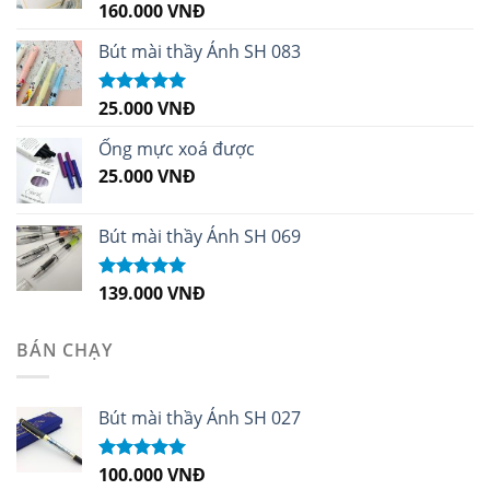
160.000
VNĐ
Được xếp
hạng
5.00
5
sao
Bút mài thầy Ánh SH 083
25.000
VNĐ
Được xếp
hạng
5.00
5
sao
Ống mực xoá được
25.000
VNĐ
Bút mài thầy Ánh SH 069
139.000
VNĐ
Được xếp
hạng
5.00
5
sao
BÁN CHẠY
Bút mài thầy Ánh SH 027
100.000
VNĐ
Được xếp