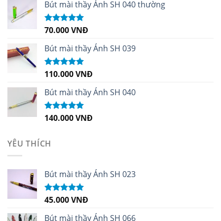
sao
Bút mài thầy Ánh SH 040 thường
70.000
VNĐ
Được xếp
hạng
5.00
5
sao
Bút mài thầy Ánh SH 039
110.000
VNĐ
Được xếp
hạng
5.00
5
sao
Bút mài thầy Ánh SH 040
140.000
VNĐ
Được xếp
hạng
5.00
5
sao
YÊU THÍCH
Bút mài thầy Ánh SH 023
45.000
VNĐ
Được xếp
hạng
5.00
5
sao
Bút mài thầy Ánh SH 066