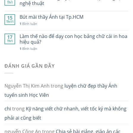
Th1
nghệ thuật
Bút mài thầy Ánh tại Tp.HCM
15
Th11
1
Bình luận
Làm thế nào để dạy con học bảng chữ cái in hoa
17
Th1
hiệu quả?
1
Bình luận
ĐÁNH GIÁ GẦN ĐÂY
Nguyễn Thị Kim Anh
trong
luyện chữ đẹp thầy Ánh
tuyển sinh Học Viên
chi
trong
Kỹ năng viết chữ nhanh, viết tốc ký mà không
phải ai cũng biết
nguyễn Công An
trong
Chia sẻ bài giảng, giáo án các