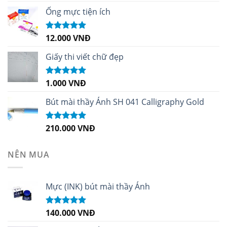
hạng
5.00
5
sao
Ống mực tiện ích
12.000
VNĐ
Được xếp
hạng
5.00
5
sao
Giấy thi viết chữ đẹp
1.000
VNĐ
Được xếp
hạng
5.00
5
sao
Bút mài thầy Ánh SH 041 Calligraphy Gold
210.000
VNĐ
Được xếp
hạng
4.99
5
sao
NÊN MUA
Mực (INK) bút mài thầy Ánh
140.000
VNĐ
Được xếp
hạng
4.96
5