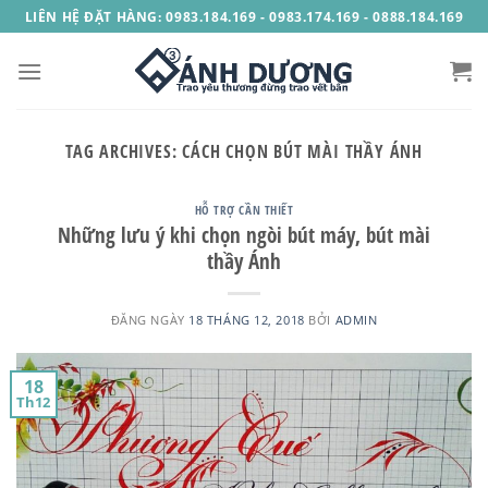
Skip
LIÊN HỆ ĐẶT HÀNG: 0983.184.169 - 0983.174.169 - 0888.184.169
to
content
TAG ARCHIVES:
CÁCH CHỌN BÚT MÀI THẦY ÁNH
HỖ TRỢ CẦN THIẾT
Những lưu ý khi chọn ngòi bút máy, bút mài
thầy Ánh
ĐĂNG NGÀY
18 THÁNG 12, 2018
BỞI
ADMIN
18
Th12