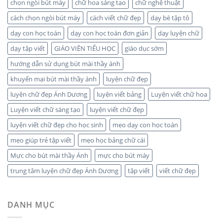
chọn ngòi bút máy
chữ hoa sáng tạo
chữ nghệ thuật
cách chọn ngòi bút máy
cách viết chữ đẹp
dạy bé tập tô
dạy con học toán
dạy con học toán đơn giản
dạy luyện chữ
dạy tập viết
GIÁO VIÊN TIỂU HỌC
giáo dục sớm
hướng dẫn sử dụng bút mài thầy ánh
khuyến mại bút mài thầy ánh
luyện chữ đẹp
luyện chữ đẹp Ánh Dương
luyện viết bảng
Luyện viết chữ hoa
Luyện viết chữ sáng tạo
luyện viết chữ đẹp
luyện viết chữ đẹp cho học sinh
mẹo dạy con học toán
mẹo giúp trẻ tập viết
mẹo học bảng chữ cái
Mực cho bút mài thầy Ánh
mực cho bút máy
trung tâm luyện chữ đẹp Ánh Dương
tập viết
viết chữ đẹp
DANH MỤC