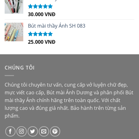
30.000
VNĐ
Được xếp
hạng
5.00
5
sao
Bút mài thầy Ánh SH 083
25.000
VNĐ
Được xếp
hạng
5.00
5
sao
CHÚNG TÔI
Chúng tôi chuyên tư vấn, cung cấp vở luyện chữ đẹp,
mực viết cao cấp,
Bút mài Ánh Dương
và phân phối
Bút
mài thầy Ánh
chính hãng trên toàn quốc. Với chất
lượng cao và đúng giá nhất. Bảo hành trên từng sản
phẩm.