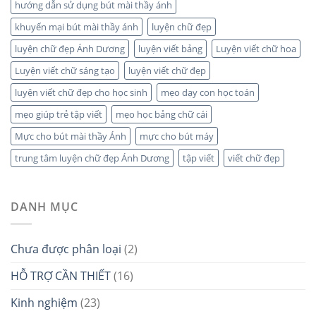
hướng dẫn sử dụng bút mài thầy ánh
khuyến mại bút mài thầy ánh
luyện chữ đẹp
luyện chữ đẹp Ánh Dương
luyện viết bảng
Luyện viết chữ hoa
Luyện viết chữ sáng tạo
luyện viết chữ đẹp
luyện viết chữ đẹp cho học sinh
mẹo dạy con học toán
mẹo giúp trẻ tập viết
mẹo học bảng chữ cái
Mực cho bút mài thầy Ánh
mực cho bút máy
trung tâm luyện chữ đẹp Ánh Dương
tập viết
viết chữ đẹp
DANH MỤC
Chưa được phân loại
(2)
HỖ TRỢ CẦN THIẾT
(16)
Kinh nghiệm
(23)