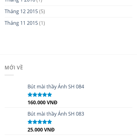
Tháng 12 2015
(5)
Tháng 11 2015
(1)
MỚI VỀ
Bút mài thầy Ánh SH 084
160.000
VNĐ
Được xếp
hạng
5.00
5
sao
Bút mài thầy Ánh SH 083
25.000
VNĐ
Được xếp
hạng
5.00
5