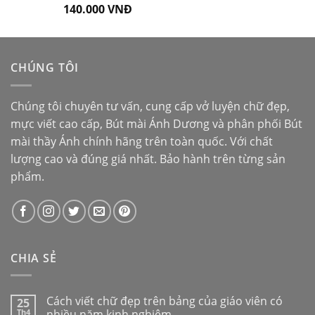
140.000
VNĐ
Được xếp
hạng
5.00
5
sao
CHÚNG TÔI
Chúng tôi chuyên tư vấn, cung cấp vở luyện chữ đẹp,
mực viết cao cấp,
Bút mài Ánh Dương
và phân phối
Bút
mài thầy Ánh
chính hãng trên toàn quốc. Với chất
lượng cao và đúng giá nhất. Bảo hành trên từng sản
phẩm.
CHIA SẺ
Cách viết chữ đẹp trên bảng của giáo viên có
25
Th4
nhiều năm kinh nghiệm