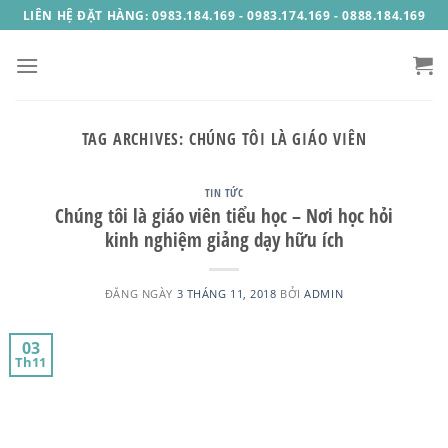
Skip
LIÊN HỆ ĐẶT HÀNG: 0983.184.169 - 0983.174.169 - 0888.184.169
to
content
TAG ARCHIVES:
CHÚNG TÔI LÀ GIÁO VIÊN
TIN TỨC
Chúng tôi là giáo viên tiểu học – Nơi học hỏi
kinh nghiệm giảng dạy hữu ích
ĐĂNG NGÀY
3 THÁNG 11, 2018
BỞI
ADMIN
03
Th11