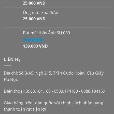
25.000
VNĐ
Được xếp
hạng
5.00
5
sao
Ống mực xoá được
25.000
VNĐ
Bút mài thầy Ánh SH 069
139.000
VNĐ
Được xếp
hạng
5.00
5
sao
LIÊN HỆ
Địa chỉ: Số 3/A5, Ngõ 215, Trần Quốc Hoàn, Cầu Giấy,
Hà Nội.
Điện thoại: 0983.184.169 - 0983.174169 - 0888.184169
Giao hàng trên toàn quốc với chính sách nhận hàng
thanh toán rất tiện lợi