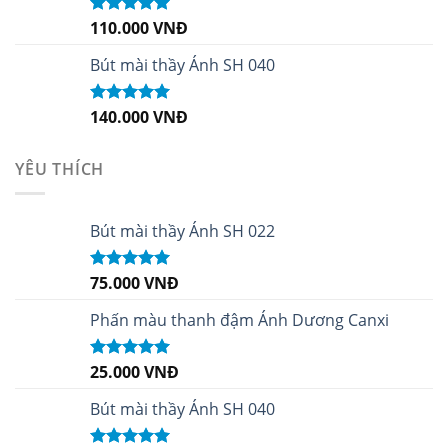
110.000
VNĐ
Được xếp
hạng
5.00
5
sao
Bút mài thầy Ánh SH 040
140.000
VNĐ
Được xếp
hạng
5.00
5
sao
YÊU THÍCH
Bút mài thầy Ánh SH 022
75.000
VNĐ
Được xếp
hạng
5.00
5
sao
Phấn màu thanh đậm Ánh Dương Canxi
25.000
VNĐ
Được xếp
hạng
5.00
5
sao
Bút mài thầy Ánh SH 040