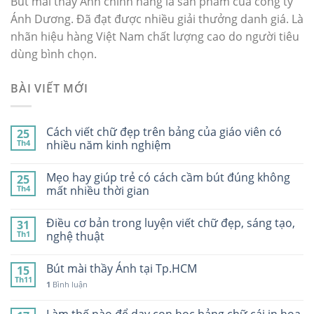
Bút mài thầy Ánh chính hãng là sản phẩm của công ty
Ánh Dương. Đã đạt được nhiều giải thưởng danh giá. Là
nhãn hiệu hàng Việt Nam chất lượng cao do người tiêu
dùng bình chọn.
BÀI VIẾT MỚI
Cách viết chữ đẹp trên bảng của giáo viên có
25
Th4
nhiều năm kinh nghiệm
Mẹo hay giúp trẻ có cách cầm bút đúng không
25
Th4
mất nhiều thời gian
Điều cơ bản trong luyện viết chữ đẹp, sáng tạo,
31
Th1
nghệ thuật
Bút mài thầy Ánh tại Tp.HCM
15
Th11
1
Bình luận
Làm thế nào để dạy con học bảng chữ cái in hoa