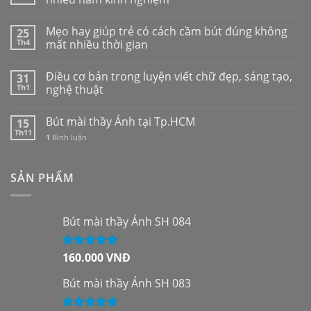
Mẹo hay giúp trẻ có cách cầm bút đúng không
25
Th4
mất nhiều thời gian
Điều cơ bản trong luyện viết chữ đẹp, sáng tạo,
31
Th1
nghệ thuật
Bút mài thầy Ánh tại Tp.HCM
15
Th11
1
Bình luận
SẢN PHẨM
Bút mài thầy Ánh SH 084
160.000
VNĐ
Được xếp
hạng
5.00
5
sao
Bút mài thầy Ánh SH 083