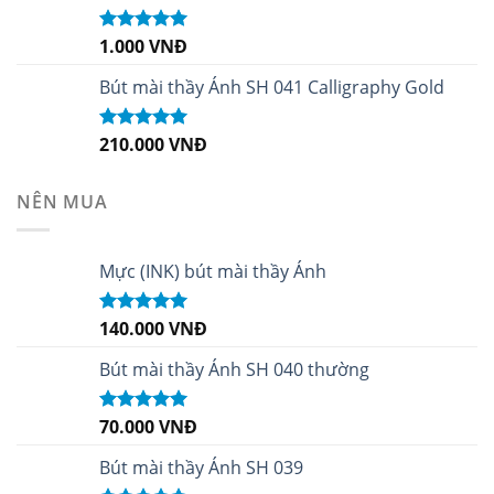
1.000
VNĐ
Được xếp
hạng
5.00
5
sao
Bút mài thầy Ánh SH 041 Calligraphy Gold
210.000
VNĐ
Được xếp
hạng
4.99
5
sao
NÊN MUA
Mực (INK) bút mài thầy Ánh
140.000
VNĐ
Được xếp
hạng
4.96
5
sao
Bút mài thầy Ánh SH 040 thường
70.000
VNĐ
Được xếp
hạng
5.00
5
sao
Bút mài thầy Ánh SH 039