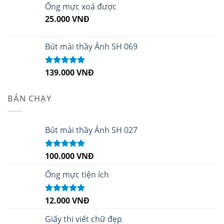
sao
Ống mực xoá được
25.000
VNĐ
Bút mài thầy Ánh SH 069
139.000
VNĐ
Được xếp
hạng
5.00
5
sao
BÁN CHẠY
Bút mài thầy Ánh SH 027
100.000
VNĐ
Được xếp
hạng
5.00
5
sao
Ống mực tiện ích
12.000
VNĐ
Được xếp
hạng
5.00
5
sao
Giấy thi viết chữ đẹp