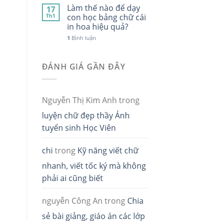
Làm thế nào để dạy
17
Th1
con học bảng chữ cái
in hoa hiệu quả?
1
Bình luận
ĐÁNH GIÁ GẦN ĐÂY
Nguyễn Thị Kim Anh
trong
luyện chữ đẹp thầy Ánh
tuyển sinh Học Viên
chi
trong
Kỹ năng viết chữ
nhanh, viết tốc ký mà không
phải ai cũng biết
nguyễn Công An
trong
Chia
sẻ bài giảng, giáo án các lớp