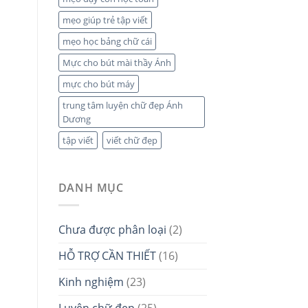
mẹo giúp trẻ tập viết
mẹo học bảng chữ cái
Mực cho bút mài thầy Ánh
mực cho bút máy
trung tâm luyện chữ đẹp Ánh
Dương
tập viết
viết chữ đẹp
DANH MỤC
Chưa được phân loại
(2)
HỖ TRỢ CẦN THIẾT
(16)
Kinh nghiệm
(23)
Luyện chữ đẹp
(25)