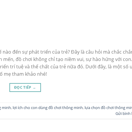
 nào đến sự phát triển của trẻ? Đây là câu hỏi mà chắc chắ
 mến, đồ chơi không chỉ tạo niềm vui, sự hào hứng với con
iển trí tuệ và thể chất của trẻ nữa đó. Dưới đây, là một số 
 bố mẹ tham khảo nhé!
ĐỌC TIẾP
→
g minh
,
lợi ích cho con dùng đồ chơi thông minh
,
lựa chọn đồ chơi thông mi
Gửi bình 