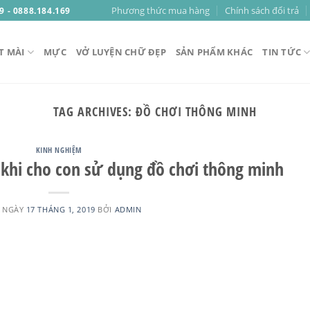
Phương thức mua hàng
Chính sách đổi trả
9 - 0888.184.169
T MÀI
MỰC
VỞ LUYỆN CHỮ ĐẸP
SẢN PHẨM KHÁC
TIN TỨC
TAG ARCHIVES:
ĐỒ CHƠI THÔNG MINH
KINH NGHIỆM
i khi cho con sử dụng đồ chơi thông minh
 NGÀY
17 THÁNG 1, 2019
BỞI
ADMIN