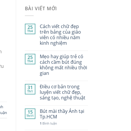
BÀI VIẾT MỚI
Cách viết chữ đẹp
25
Th4
trên bảng của giáo
viên có nhiều năm
kinh nghiệm
n
Mẹo hay giúp trẻ có
25
.
Th4
cách cầm bút đúng
ưu
không mất nhiều thời
gian
Điều cơ bản trong
31
Th1
luyện viết chữ đẹp,
sáng tạo, nghệ thuật
nh
Bút mài thầy Ánh tại
15
luận
Th11
Tp.HCM
1
Bình luận