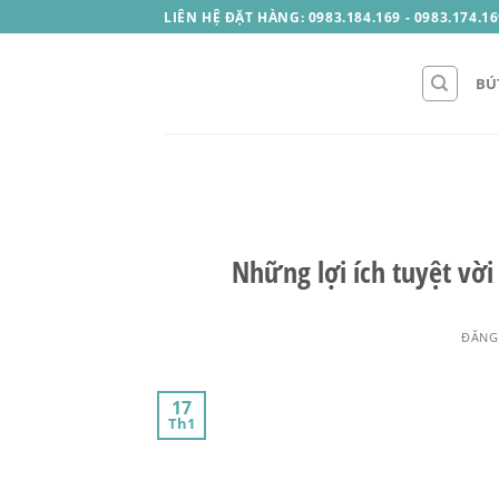
Skip
LIÊN HỆ ĐẶT HÀNG: 0983.184.169 - 0983.174.16
to
content
BÚ
Những lợi ích tuyệt vờ
ĐĂNG
17
Th1