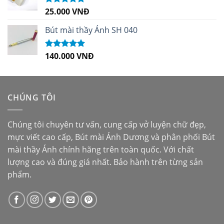
25.000
VNĐ
Được xếp
hạng
5.00
5
sao
Bút mài thầy Ánh SH 040
140.000
VNĐ
Được xếp
hạng
5.00
5
sao
CHÚNG TÔI
Chúng tôi chuyên tư vấn, cung cấp vở luyện chữ đẹp,
mực viết cao cấp,
Bút mài Ánh Dương
và phân phối
Bút
mài thầy Ánh
chính hãng trên toàn quốc. Với chất
lượng cao và đúng giá nhất. Bảo hành trên từng sản
phẩm.