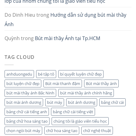
lớp của nhóm chúng tôi là giáo viên tiểu học
Do Dinh Hieu
trong
Hướng dẫn sử dụng bút mài thầy
Ánh
Quỳnh
trong
Bút mài thầy Ánh tại Tp.HCM
TAG CLOUD
anhduongedu
bé tập tô
bí quyết luyện chữ đẹp
bút luyện chữ đẹp
Bút mài thanh đậm
Bút mài thầy ánh
bút mài thầy ánh Bắc Ninh
bút mài thầy ánh chính hãng
bút mài ánh dương
bút máy
bút ánh dương
bảng chữ cái
bảng chữ cái tiếng anh
bảng chữ cái tiếng việt
bảng chữ hoa sáng tạo
chúng tôi là giáo viên tiểu học
chọn ngòi bút máy
chữ hoa sáng tạo
chữ nghệ thuật