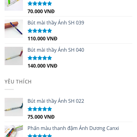
70.000
VNĐ
Được xếp
hạng
5.00
5
sao
Bút mài thầy Ánh SH 039
110.000
VNĐ
Được xếp
hạng
5.00
5
sao
Bút mài thầy Ánh SH 040
140.000
VNĐ
Được xếp
hạng
5.00
5
sao
YÊU THÍCH
Bút mài thầy Ánh SH 022
75.000
VNĐ
Được xếp
hạng
5.00
5
sao
Phấn màu thanh đậm Ánh Dương Canxi