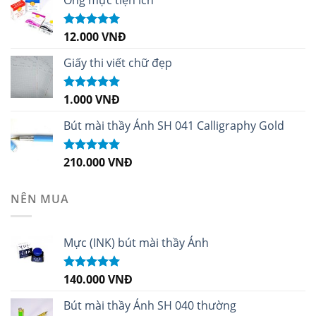
12.000
VNĐ
Được xếp
hạng
5.00
5
sao
Giấy thi viết chữ đẹp
1.000
VNĐ
Được xếp
hạng
5.00
5
sao
Bút mài thầy Ánh SH 041 Calligraphy Gold
210.000
VNĐ
Được xếp
hạng
4.99
5
sao
NÊN MUA
Mực (INK) bút mài thầy Ánh
140.000
VNĐ
Được xếp
hạng
4.96
5
sao
Bút mài thầy Ánh SH 040 thường