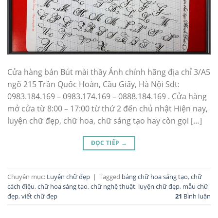
Cửa hàng bán Bút mài thầy Ánh chính hãng địa chỉ 3/A5
ngõ 215 Trần Quốc Hoàn, Cầu Giấy, Hà Nội Sđt:
0983.184.169 – 0983.174.169 – 0888.184.169 . Cửa hàng
mở cửa từ 8:00 – 17:00 từ thứ 2 đến chủ nhật Hiện nay,
luyện chữ đẹp, chữ hoa, chữ sáng tạo hay còn gọi […]
ĐỌC TIẾP
→
Chuyên mục:
Luyện chữ đẹp
|
Tagged
bảng chữ hoa sáng tạo
,
chữ
cách điệu
,
chữ hoa sáng tạo
,
chữ nghệ thuật
,
luyện chữ đẹp
,
mẫu chữ
đẹp
,
viết chữ đẹp
21
Bình luận