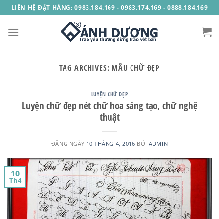
Skip
LIÊN HỆ ĐẶT HÀNG: 0983.184.169 - 0983.174.169 - 0888.184.169
to
content
TAG ARCHIVES:
MẪU CHỮ ĐẸP
LUYỆN CHỮ ĐẸP
Luyện chữ đẹp nét chữ hoa sáng tạo, chữ nghệ
thuật
ĐĂNG NGÀY
10 THÁNG 4, 2016
BỞI
ADMIN
10
Th4