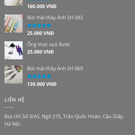
160.000
VNĐ
Được xếp
hạng
5.00
5
sao
Bút mài thầy Ánh SH 083
25.000
VNĐ
Được xếp
hạng
5.00
5
sao
Ống mực xoá được
25.000
VNĐ
Bút mài thầy Ánh SH 069
139.000
VNĐ
Được xếp
hạng
5.00
5
sao
LIÊN HỆ
Địa chỉ: Số 3/A5, Ngõ 215, Trần Quốc Hoàn, Cầu Giấy,
Hà Nội.