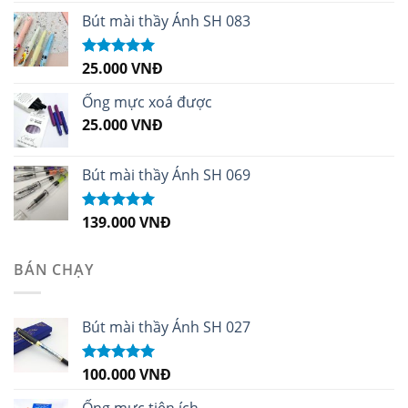
hạng
5.00
5
sao
Bút mài thầy Ánh SH 083
25.000
VNĐ
Được xếp
hạng
5.00
5
sao
Ống mực xoá được
25.000
VNĐ
Bút mài thầy Ánh SH 069
139.000
VNĐ
Được xếp
hạng
5.00
5
sao
BÁN CHẠY
Bút mài thầy Ánh SH 027
100.000
VNĐ
Được xếp
hạng
5.00
5
sao
Ống mực tiện ích